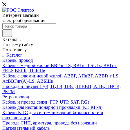
Интернет-магазин
электрооборудования
Каталог
По всему сайту
По каталогу
Каталог
Кабель, провод
Кабель с медной жилой ВВГнг LS, ВВГнг LSLTx, ВВГнг
FRLS,ВБШв, ПвБШв
Кабель с алюминиевой жилой АВВГ, АПвВГ, АВВГнг LS,
АсВВГнг(А)-LS, АВБШв
Провода и шнуры ПуВ, ПуГВ, ПВС, ШВВП, АПВ, ПНСВ,
РКГМ
Ретро провод
Кабель и провод связи (FTP, UTP, SAT, RG)
Кабель для нестационарной прокладки (КГ, КГхл)
Кабели КПС для систем пожарной безопасности и
сигнализации
Провода СИП, арматура, провода без изоляции
Нагревательный кабель