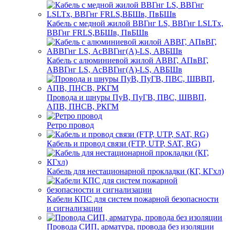
Кабель с медной жилой ВВГнг LS, ВВГнг LSLTx,
ВВГнг FRLS,ВБШв, ПвБШв
Кабель с алюминиевой жилой АВВГ, АПвВГ,
АВВГнг LS, АсВВГнг(А)-LS, АВБШв
Провода и шнуры ПуВ, ПуГВ, ПВС, ШВВП,
АПВ, ПНСВ, РКГМ
Ретро провод
Кабель и провод связи (FTP, UTP, SAT, RG)
Кабель для нестационарной прокладки (КГ, КГхл)
Кабели КПС для систем пожарной безопасности
и сигнализации
Провода СИП, арматура, провода без изоляции