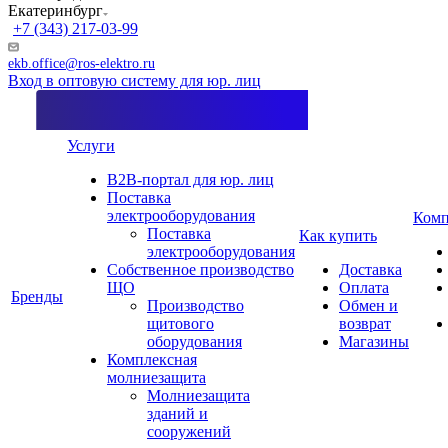
Екатеринбург
+7 (343) 217-03-99
ekb.office@ros-elektro.ru
Вход в оптовую систему для юр. лиц
Услуги
B2B-портал для юр. лиц
Поставка
электрооборудования
Комп
Поставка
Как купить
электрооборудования
Собственное производство
Доставка
ЩО
Оплата
Бренды
Производство
Обмен и
щитового
возврат
оборудования
Магазины
Комплексная
молниезащита
Молниезащита
зданий и
сооружений