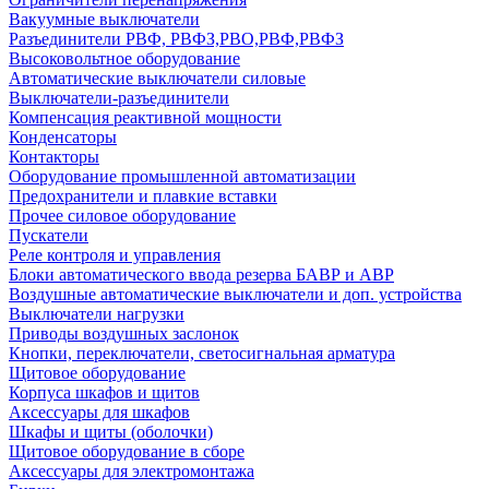
Вакуумные выключатели
Разъединители РВФ, РВФЗ,РВО,РВФ,РВФЗ
Высоковольтное оборудование
Автоматические выключатели cиловые
Выключатели-разъединители
Компенсация реактивной мощности
Конденсаторы
Контакторы
Оборудование промышленной автоматизации
Предохранители и плавкие вставки
Прочее силовое оборудование
Пускатели
Реле контроля и управления
Блоки автоматического ввода резерва БАВР и АВР
Воздушные автоматические выключатели и доп. устройства
Выключатели нагрузки
Приводы воздушных заслонок
Кнопки, переключатели, светосигнальная арматура
Щитовое оборудование
Корпуса шкафов и щитов
Аксессуары для шкафов
Шкафы и щиты (оболочки)
Щитовое оборудование в сборе
Аксессуары для электромонтажа