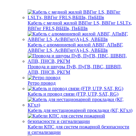
Кабель с медной жилой ВВГнг LS, ВВГнг LSLTx,
ВВГнг FRLS,ВБШв, ПвБШв
Кабель с алюминиевой жилой АВВГ, АПвВГ,
АВВГнг LS, АсВВГнг(А)-LS, АВБШв
Провода и шнуры ПуВ, ПуГВ, ПВС, ШВВП,
АПВ, ПНСВ, РКГМ
Ретро провод
Кабель и провод связи (FTP, UTP, SAT, RG)
Кабель для нестационарной прокладки (КГ, КГхл)
Кабели КПС для систем пожарной безопасности
и сигнализации