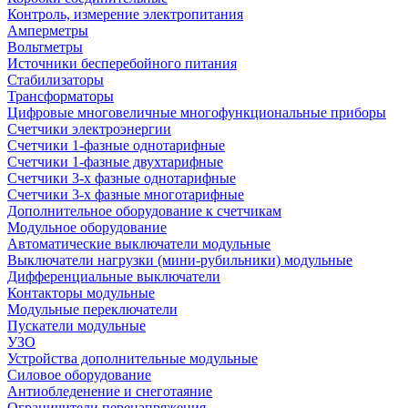
Контроль, измерение электропитания
Амперметры
Вольтметры
Источники бесперебойного питания
Стабилизаторы
Трансформаторы
Цифровые многовеличные многофункциональные приборы
Счетчики электроэнергии
Счетчики 1-фазные однотарифные
Счетчики 1-фазные двухтарифные
Счетчики 3-х фазные однотарифные
Счетчики 3-х фазные многотарифные
Дополнительное оборудование к счетчикам
Модульное оборудование
Автоматические выключатели модульные
Выключатели нагрузки (мини-рубильники) модульные
Дифференциальные выключатели
Контакторы модульные
Модульные переключатели
Пускатели модульные
УЗО
Устройства дополнительные модульные
Силовое оборудование
Антиобледенение и снеготаяние
Ограничители перенапряжения