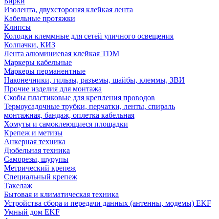
Бирки
Изолента, двухстороняя клейкая лента
Кабельные протяжки
Клипсы
Колодки клеммные для сетей уличного освещения
Колпачки, КИЗ
Лента алюминиевая клейкая TDM
Маркеры кабельные
Маркеры перманентные
Наконечники, гильзы, разъемы, шайбы, клеммы, ЗВИ
Прочие изделия для монтажа
Скобы пластиковые для крепления проводов
Термоусадочные трубки, перчатки, ленты, спираль
монтажная, бандаж, оплетка кабельная
Хомуты и самоклеющиеся площадки
Крепеж и метизы
Анкерная техника
Дюбельная техника
Саморезы, шурупы
Метрический крепеж
Специальный крепеж
Такелаж
Бытовая и климатическая техника
Устройства сбора и передачи данных (антенны, модемы) EKF
Умный дом EKF