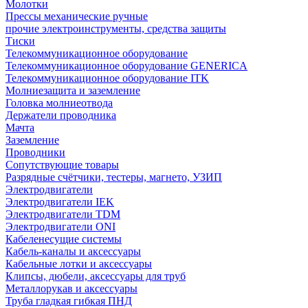
Молотки
Прессы механические ручные
прочие электроинструменты, средства защиты
Тиски
Телекоммуникационное оборудование
Телекоммуникационное оборудование GENERICA
Телекоммуникационное оборудование ITK
Молниезащита и заземление
Головка молниеотвода
Держатели проводника
Мачта
Заземление
Проводники
Сопутствующие товары
Разрядные счётчики, тестеры, магнето, УЗИП
Электродвигатели
Электродвигатели IEK
Электродвигатели TDM
Электродвигатели ONI
Кабеленесущие системы
Кабель-каналы и аксессуары
Кабельные лотки и аксессуары
Клипсы, дюбели, аксессуары для труб
Металлорукав и аксессуары
Труба гладкая гибкая ПНД