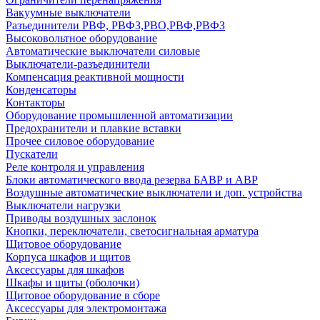
Вакуумные выключатели
Разъединители РВФ, РВФЗ,РВО,РВФ,РВФЗ
Высоковольтное оборудование
Автоматические выключатели cиловые
Выключатели-разъединители
Компенсация реактивной мощности
Конденсаторы
Контакторы
Оборудование промышленной автоматизации
Предохранители и плавкие вставки
Прочее силовое оборудование
Пускатели
Реле контроля и управления
Блоки автоматического ввода резерва БАВР и АВР
Воздушные автоматические выключатели и доп. устройства
Выключатели нагрузки
Приводы воздушных заслонок
Кнопки, переключатели, светосигнальная арматура
Щитовое оборудование
Корпуса шкафов и щитов
Аксессуары для шкафов
Шкафы и щиты (оболочки)
Щитовое оборудование в сборе
Аксессуары для электромонтажа