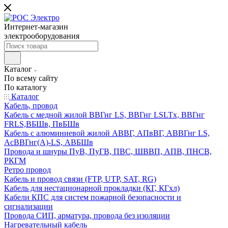
Интернет-магазин
электрооборудования
Каталог
По всему сайту
По каталогу
Каталог
Кабель, провод
Кабель с медной жилой ВВГнг LS, ВВГнг LSLTx, ВВГнг
FRLS,ВБШв, ПвБШв
Кабель с алюминиевой жилой АВВГ, АПвВГ, АВВГнг LS,
АсВВГнг(А)-LS, АВБШв
Провода и шнуры ПуВ, ПуГВ, ПВС, ШВВП, АПВ, ПНСВ,
РКГМ
Ретро провод
Кабель и провод связи (FTP, UTP, SAT, RG)
Кабель для нестационарной прокладки (КГ, КГхл)
Кабели КПС для систем пожарной безопасности и
сигнализации
Провода СИП, арматура, провода без изоляции
Нагревательный кабель