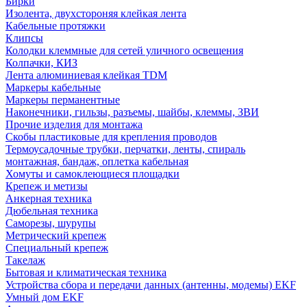
Бирки
Изолента, двухстороняя клейкая лента
Кабельные протяжки
Клипсы
Колодки клеммные для сетей уличного освещения
Колпачки, КИЗ
Лента алюминиевая клейкая TDM
Маркеры кабельные
Маркеры перманентные
Наконечники, гильзы, разъемы, шайбы, клеммы, ЗВИ
Прочие изделия для монтажа
Скобы пластиковые для крепления проводов
Термоусадочные трубки, перчатки, ленты, спираль
монтажная, бандаж, оплетка кабельная
Хомуты и самоклеющиеся площадки
Крепеж и метизы
Анкерная техника
Дюбельная техника
Саморезы, шурупы
Метрический крепеж
Специальный крепеж
Такелаж
Бытовая и климатическая техника
Устройства сбора и передачи данных (антенны, модемы) EKF
Умный дом EKF