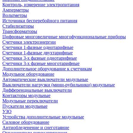
Контроль, измерение электропитания
Амперметры
Вольтметры
Источники бесперебойного питания
Стабилизаторы
Трансформаторы
Цифровые многовеличные многофункциональные приборы
Счетчики электроэнергии
Счетчики 1-фазные однотарифные
Счетчики 1-фазные двухтарифные
Счетчики 3-х фазные однотарифные
Счетчики 3-х фазные многотарифные
Дополнительное оборудование к счетчикам
Модульное оборудование
Автоматические выключатели модульные
Выключатели нагрузки (мини-рубильники) модульные
Дифференциальные выключатели
Контакторы модульные
Модульные переключатели
Пускатели модульные
УЗО
Устройства дополнительные модульные
Силовое оборудование
Антиобледенение и снеготаяние
Ограничители перенапряжения