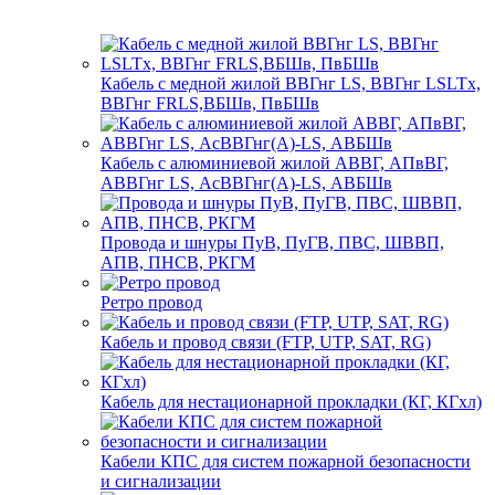
Кабель с медной жилой ВВГнг LS, ВВГнг LSLTx,
ВВГнг FRLS,ВБШв, ПвБШв
Кабель с алюминиевой жилой АВВГ, АПвВГ,
АВВГнг LS, АсВВГнг(А)-LS, АВБШв
Провода и шнуры ПуВ, ПуГВ, ПВС, ШВВП,
АПВ, ПНСВ, РКГМ
Ретро провод
Кабель и провод связи (FTP, UTP, SAT, RG)
Кабель для нестационарной прокладки (КГ, КГхл)
Кабели КПС для систем пожарной безопасности
и сигнализации