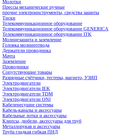
Молотки
Прессы механические ручные
прочие электроинструменты, средства защиты
Тиски
Телекоммуникационное оборудование
Телекоммуникационное оборудование GENERICA
Телекоммуникационное оборудование ITK
Молниезащита и заземление
Головка молниеотвода
Держатели проводника
Мачта
Заземление
Проводники
Сопутствующие товары
Разрядные счётчики, тестеры, магнето, УЗИП
Электродвигатели
Электродвигатели IEK
Электродвигатели TDM
Электродвигатели ONI
Кабеленесущие системы
Кабель-каналы и аксессуары
Кабельные лотки и аксессуары
Клипсы, дюбели, аксессуары для труб
Металлорукав и аксессуары
Труба гладкая гибкая ПНД