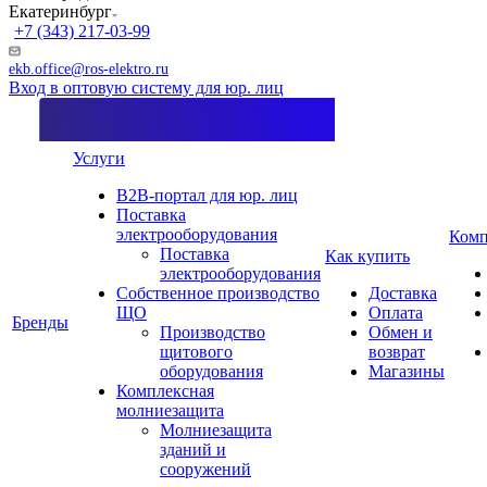
Екатеринбург
+7 (343) 217-03-99
ekb.office@ros-elektro.ru
Вход в оптовую систему для юр. лиц
Услуги
B2B-портал для юр. лиц
Поставка
электрооборудования
Комп
Поставка
Как купить
электрооборудования
Собственное производство
Доставка
ЩО
Оплата
Бренды
Производство
Обмен и
щитового
возврат
оборудования
Магазины
Комплексная
молниезащита
Молниезащита
зданий и
сооружений