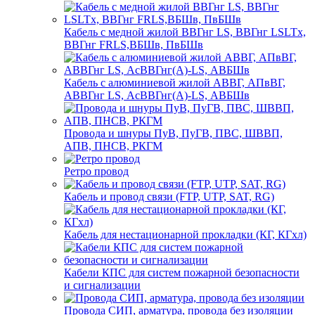
Кабель с медной жилой ВВГнг LS, ВВГнг LSLTx,
ВВГнг FRLS,ВБШв, ПвБШв
Кабель с алюминиевой жилой АВВГ, АПвВГ,
АВВГнг LS, АсВВГнг(А)-LS, АВБШв
Провода и шнуры ПуВ, ПуГВ, ПВС, ШВВП,
АПВ, ПНСВ, РКГМ
Ретро провод
Кабель и провод связи (FTP, UTP, SAT, RG)
Кабель для нестационарной прокладки (КГ, КГхл)
Кабели КПС для систем пожарной безопасности
и сигнализации
Провода СИП, арматура, провода без изоляции