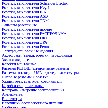
Розетки, выключатели Schneider Electric
Розетки, выключатели Hegel
Розетки, выключатели IEK
Розетки, выключатели ASD
Розетки, выключатели TDM
Таймеры розеточные
Розетки, выключатели прочие
Розетки, выключатели РАСПРОДАЖА
Розетки, выключатели DKC
Розетки, выключатели ЭРА
Розетки, выключатели Feron
Электроустановочные изделия
Аксессуары (вилки, розетки, переходники)
Звонки дверные
Коробки монтажные
Разъемы РШ-ВШ (штепсельные разьемы)
Разъемы, штекеры, USB адаптеры, аксессуары
Силовые разъемы и розетки
Удлинители, адаптеры, соединители
Коробки соединительные
Контроль, измерение электропитания
Амперметры
Вольтметры
Источники бесперебойного питания
Стабилизаторы