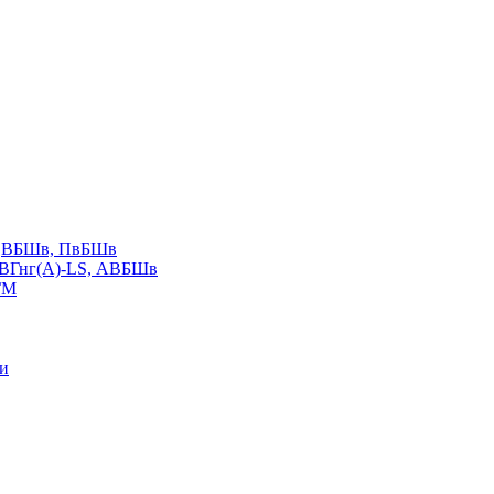
LS,ВБШв, ПвБШв
ВВГнг(А)-LS, АВБШв
ГМ
ии