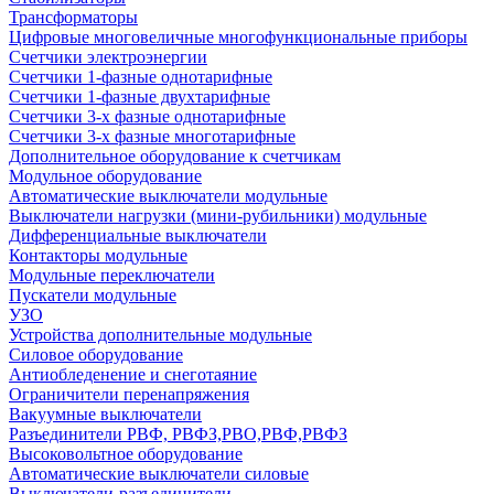
Трансформаторы
Цифровые многовеличные многофункциональные приборы
Счетчики электроэнергии
Счетчики 1-фазные однотарифные
Счетчики 1-фазные двухтарифные
Счетчики 3-х фазные однотарифные
Счетчики 3-х фазные многотарифные
Дополнительное оборудование к счетчикам
Модульное оборудование
Автоматические выключатели модульные
Выключатели нагрузки (мини-рубильники) модульные
Дифференциальные выключатели
Контакторы модульные
Модульные переключатели
Пускатели модульные
УЗО
Устройства дополнительные модульные
Силовое оборудование
Антиобледенение и снеготаяние
Ограничители перенапряжения
Вакуумные выключатели
Разъединители РВФ, РВФЗ,РВО,РВФ,РВФЗ
Высоковольтное оборудование
Автоматические выключатели cиловые
Выключатели-разъединители