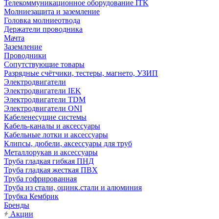
Телекоммуникационное оборудование ITK
Молниезащита и заземление
Головка молниеотвода
Держатели проводника
Мачта
Заземление
Проводники
Сопутствующие товары
Разрядные счётчики, тестеры, магнето, УЗИП
Электродвигатели
Электродвигатели IEK
Электродвигатели TDM
Электродвигатели ONI
Кабеленесущие системы
Кабель-каналы и аксессуары
Кабельные лотки и аксессуары
Клипсы, дюбели, аксессуары для труб
Металлорукав и аксессуары
Труба гладкая гибкая ПНД
Труба гладкая жесткая ПВХ
Труба гофрированная
Труба из стали, оцинк.стали и алюминия
Трубка Кембрик
Бренды
Акции