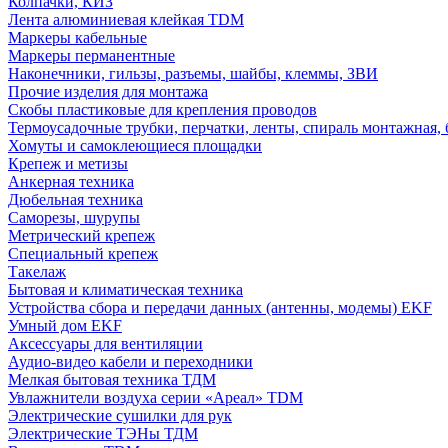
Колпачки, КИЗ
Лента алюминиевая клейкая TDM
Маркеры кабельные
Маркеры перманентные
Наконечники, гильзы, разъемы, шайбы, клеммы, ЗВИ
Прочие изделия для монтажа
Скобы пластиковые для крепления проводов
Термоусадочные трубки, перчатки, ленты, спираль монтажная, 
Хомуты и самоклеющиеся площадки
Крепеж и метизы
Анкерная техника
Дюбельная техника
Саморезы, шурупы
Метрический крепеж
Специальный крепеж
Такелаж
Бытовая и климатическая техника
Устройства сбора и передачи данных (антенны, модемы) EKF
Умный дом EKF
Аксессуары для вентиляции
Аудио-видео кабели и переходники
Мелкая бытовая техника ТДМ
Увлажнители воздуха серии «Ареал» TDM
Электрические сушилки для рук
Электрические ТЭНы ТДМ