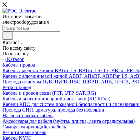
Интернет-магазин
электрооборудования
Каталог
По всему сайту
По каталогу
Каталог
Кабель, провод
Кабель с медной жилой ВВГнг LS, ВВГнг LSLTx, ВВГнг FR
Кабель с алюминиевой жилой АВВГ, АПвВГ, АВВГнг LS, Ас
Провода и шнуры ПуВ, ПуГВ, ПВС, ШВВП, АПВ, ПНСВ, РК
Ретро провод
Кабель и провод связи (FTP, UTP, SAT, RG)
Кабель для нестационарной прокладки (КГ, КГхл)
Кабели КПС для систем пожарной безопасности и сигнализац
Провода СИП, арматура, провода без изоляции
Нагревательный кабель
Аксессуары для кабеля (муфты, плитка, лента оградительная)
Саморегулирующийся кабель
Резистивный кабель
Кабель NYM