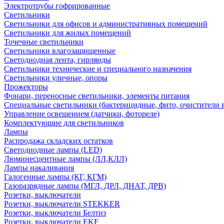
Электротрубы гофрированные
Светильники
Светильники для офисов и административных помещений
Светильники для жилых помещений
Точечные светильники
Светильники влагозащищенные
Светодиодная лента, гирлянды
Светильники технические и специального назначения
Светильники уличные, опоры
Прожекторы
Фонари, переносные светильники, элементы питания
Специальные светильники (бактерицидные, фито, очистители в
Управление освещением (датчики, фотореле)
Комплектующие для светильников
Лампы
Распродажа складских остатков
Светодиодные лампы (LED)
Люминесцентные лампы (ЛЛ,КЛЛ)
Лампы накаливания
Галогенные лампы (КГ, КГМ)
Газоразрядные лампы (МГЛ, ДРЛ, ДНАТ, ДРВ)
Розетки, выключатели
Розетки, выключатели STEKKER
Розетки, выключатели Белтиз
Розетки, выключатели EKF