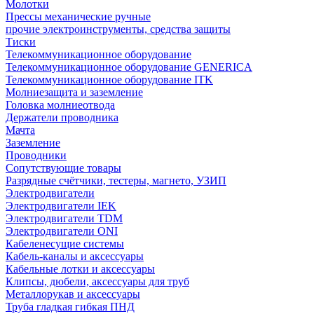
Молотки
Прессы механические ручные
прочие электроинструменты, средства защиты
Тиски
Телекоммуникационное оборудование
Телекоммуникационное оборудование GENERICA
Телекоммуникационное оборудование ITK
Молниезащита и заземление
Головка молниеотвода
Держатели проводника
Мачта
Заземление
Проводники
Сопутствующие товары
Разрядные счётчики, тестеры, магнето, УЗИП
Электродвигатели
Электродвигатели IEK
Электродвигатели TDM
Электродвигатели ONI
Кабеленесущие системы
Кабель-каналы и аксессуары
Кабельные лотки и аксессуары
Клипсы, дюбели, аксессуары для труб
Металлорукав и аксессуары
Труба гладкая гибкая ПНД