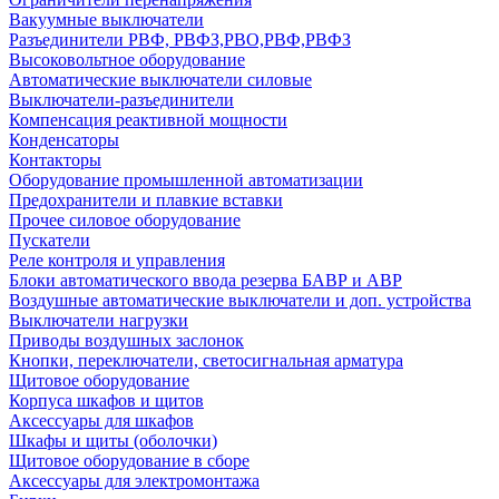
Вакуумные выключатели
Разъединители РВФ, РВФЗ,РВО,РВФ,РВФЗ
Высоковольтное оборудование
Автоматические выключатели cиловые
Выключатели-разъединители
Компенсация реактивной мощности
Конденсаторы
Контакторы
Оборудование промышленной автоматизации
Предохранители и плавкие вставки
Прочее силовое оборудование
Пускатели
Реле контроля и управления
Блоки автоматического ввода резерва БАВР и АВР
Воздушные автоматические выключатели и доп. устройства
Выключатели нагрузки
Приводы воздушных заслонок
Кнопки, переключатели, светосигнальная арматура
Щитовое оборудование
Корпуса шкафов и щитов
Аксессуары для шкафов
Шкафы и щиты (оболочки)
Щитовое оборудование в сборе
Аксессуары для электромонтажа