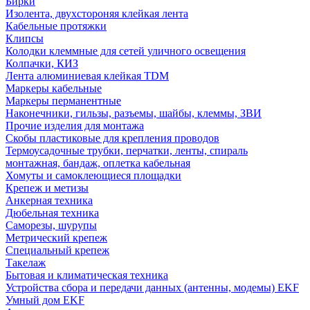
Бирки
Изолента, двухстороняя клейкая лента
Кабельные протяжки
Клипсы
Колодки клеммные для сетей уличного освещения
Колпачки, КИЗ
Лента алюминиевая клейкая TDM
Маркеры кабельные
Маркеры перманентные
Наконечники, гильзы, разъемы, шайбы, клеммы, ЗВИ
Прочие изделия для монтажа
Скобы пластиковые для крепления проводов
Термоусадочные трубки, перчатки, ленты, спираль
монтажная, бандаж, оплетка кабельная
Хомуты и самоклеющиеся площадки
Крепеж и метизы
Анкерная техника
Дюбельная техника
Саморезы, шурупы
Метрический крепеж
Специальный крепеж
Такелаж
Бытовая и климатическая техника
Устройства сбора и передачи данных (антенны, модемы) EKF
Умный дом EKF