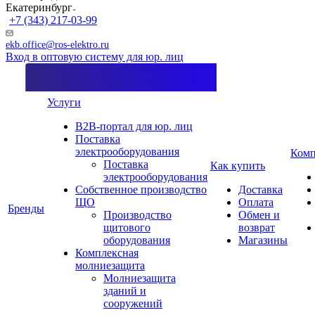
Екатеринбург
+7 (343) 217-03-99
ekb.office@ros-elektro.ru
Вход в оптовую систему для юр. лиц
Услуги
B2B-портал для юр. лиц
Поставка
электрооборудования
Комп
Поставка
Как купить
электрооборудования
Собственное производство
Доставка
ЩО
Оплата
Бренды
Производство
Обмен и
щитового
возврат
оборудования
Магазины
Комплексная
молниезащита
Молниезащита
зданий и
сооружений