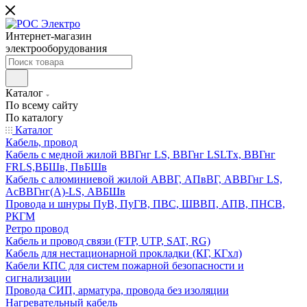
Интернет-магазин
электрооборудования
Каталог
По всему сайту
По каталогу
Каталог
Кабель, провод
Кабель с медной жилой ВВГнг LS, ВВГнг LSLTx, ВВГнг
FRLS,ВБШв, ПвБШв
Кабель с алюминиевой жилой АВВГ, АПвВГ, АВВГнг LS,
АсВВГнг(А)-LS, АВБШв
Провода и шнуры ПуВ, ПуГВ, ПВС, ШВВП, АПВ, ПНСВ,
РКГМ
Ретро провод
Кабель и провод связи (FTP, UTP, SAT, RG)
Кабель для нестационарной прокладки (КГ, КГхл)
Кабели КПС для систем пожарной безопасности и
сигнализации
Провода СИП, арматура, провода без изоляции
Нагревательный кабель