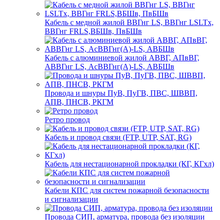
Кабель с медной жилой ВВГнг LS, ВВГнг LSLTx,
ВВГнг FRLS,ВБШв, ПвБШв
Кабель с алюминиевой жилой АВВГ, АПвВГ,
АВВГнг LS, АсВВГнг(А)-LS, АВБШв
Провода и шнуры ПуВ, ПуГВ, ПВС, ШВВП,
АПВ, ПНСВ, РКГМ
Ретро провод
Кабель и провод связи (FTP, UTP, SAT, RG)
Кабель для нестационарной прокладки (КГ, КГхл)
Кабели КПС для систем пожарной безопасности
и сигнализации
Провода СИП, арматура, провода без изоляции