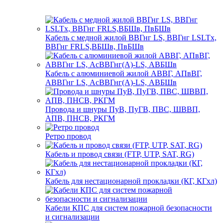
Кабель с медной жилой ВВГнг LS, ВВГнг LSLTx,
ВВГнг FRLS,ВБШв, ПвБШв
Кабель с алюминиевой жилой АВВГ, АПвВГ,
АВВГнг LS, АсВВГнг(А)-LS, АВБШв
Провода и шнуры ПуВ, ПуГВ, ПВС, ШВВП,
АПВ, ПНСВ, РКГМ
Ретро провод
Кабель и провод связи (FTP, UTP, SAT, RG)
Кабель для нестационарной прокладки (КГ, КГхл)
Кабели КПС для систем пожарной безопасности
и сигнализации