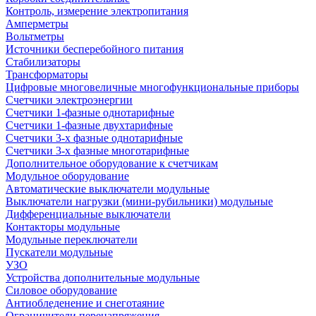
Контроль, измерение электропитания
Амперметры
Вольтметры
Источники бесперебойного питания
Стабилизаторы
Трансформаторы
Цифровые многовеличные многофункциональные приборы
Счетчики электроэнергии
Счетчики 1-фазные однотарифные
Счетчики 1-фазные двухтарифные
Счетчики 3-х фазные однотарифные
Счетчики 3-х фазные многотарифные
Дополнительное оборудование к счетчикам
Модульное оборудование
Автоматические выключатели модульные
Выключатели нагрузки (мини-рубильники) модульные
Дифференциальные выключатели
Контакторы модульные
Модульные переключатели
Пускатели модульные
УЗО
Устройства дополнительные модульные
Силовое оборудование
Антиобледенение и снеготаяние
Ограничители перенапряжения