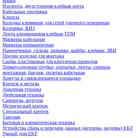
Бирки
Изолента, двухстороняя клейкая лента
Кабельные протяжки
Клипсы
Колодки клеммные для сетей уличного освещения
Колпачки, КИЗ
Лента алюминиевая клейкая TDM
Маркеры кабельные
Маркеры перманентные
Наконечники, гильзы, разъемы, шайбы, клеммы, ЗВИ
Прочие изделия для монтажа
Скобы пластиковые для крепления проводов
Термоусадочные трубки, перчатки, ленты, спираль
монтажная, бандаж, оплетка кабельная
Хомуты и самоклеющиеся площадки
Крепеж и метизы
Анкерная техника
Дюбельная техника
Саморезы, шурупы
Метрический крепеж
Специальный крепеж
Такелаж
Бытовая и климатическая техника
Устройства сбора и передачи данных (антенны, модемы) EKF
Умный дом EKF