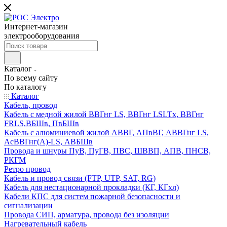
Интернет-магазин
электрооборудования
Каталог
По всему сайту
По каталогу
Каталог
Кабель, провод
Кабель с медной жилой ВВГнг LS, ВВГнг LSLTx, ВВГнг
FRLS,ВБШв, ПвБШв
Кабель с алюминиевой жилой АВВГ, АПвВГ, АВВГнг LS,
АсВВГнг(А)-LS, АВБШв
Провода и шнуры ПуВ, ПуГВ, ПВС, ШВВП, АПВ, ПНСВ,
РКГМ
Ретро провод
Кабель и провод связи (FTP, UTP, SAT, RG)
Кабель для нестационарной прокладки (КГ, КГхл)
Кабели КПС для систем пожарной безопасности и
сигнализации
Провода СИП, арматура, провода без изоляции
Нагревательный кабель