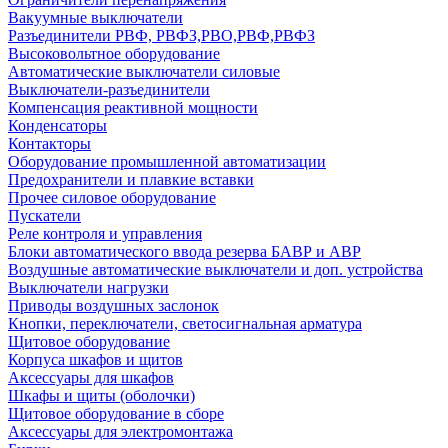
Вакуумные выключатели
Разъединители РВФ, РВФЗ,РВО,РВФ,РВФЗ
Высоковольтное оборудование
Автоматические выключатели cиловые
Выключатели-разъединители
Компенсация реактивной мощности
Конденсаторы
Контакторы
Оборудование промышленной автоматизации
Предохранители и плавкие вставки
Прочее силовое оборудование
Пускатели
Реле контроля и управления
Блоки автоматического ввода резерва БАВР и АВР
Воздушные автоматические выключатели и доп. устройства
Выключатели нагрузки
Приводы воздушных заслонок
Кнопки, переключатели, светосигнальная арматура
Щитовое оборудование
Корпуса шкафов и щитов
Аксессуары для шкафов
Шкафы и щиты (оболочки)
Щитовое оборудование в сборе
Аксессуары для электромонтажа