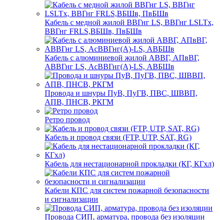
Кабель с медной жилой ВВГнг LS, ВВГнг LSLTx,
ВВГнг FRLS,ВБШв, ПвБШв
Кабель с алюминиевой жилой АВВГ, АПвВГ,
АВВГнг LS, АсВВГнг(А)-LS, АВБШв
Провода и шнуры ПуВ, ПуГВ, ПВС, ШВВП,
АПВ, ПНСВ, РКГМ
Ретро провод
Кабель и провод связи (FTP, UTP, SAT, RG)
Кабель для нестационарной прокладки (КГ, КГхл)
Кабели КПС для систем пожарной безопасности
и сигнализации
Провода СИП, арматура, провода без изоляции