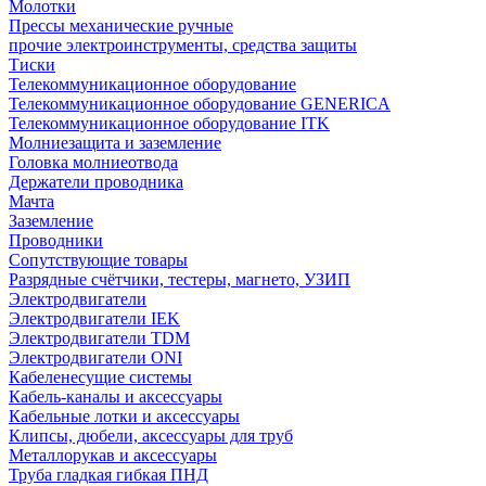
Молотки
Прессы механические ручные
прочие электроинструменты, средства защиты
Тиски
Телекоммуникационное оборудование
Телекоммуникационное оборудование GENERICA
Телекоммуникационное оборудование ITK
Молниезащита и заземление
Головка молниеотвода
Держатели проводника
Мачта
Заземление
Проводники
Сопутствующие товары
Разрядные счётчики, тестеры, магнето, УЗИП
Электродвигатели
Электродвигатели IEK
Электродвигатели TDM
Электродвигатели ONI
Кабеленесущие системы
Кабель-каналы и аксессуары
Кабельные лотки и аксессуары
Клипсы, дюбели, аксессуары для труб
Металлорукав и аксессуары
Труба гладкая гибкая ПНД