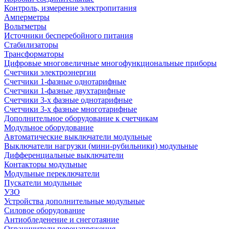
Контроль, измерение электропитания
Амперметры
Вольтметры
Источники бесперебойного питания
Стабилизаторы
Трансформаторы
Цифровые многовеличные многофункциональные приборы
Счетчики электроэнергии
Счетчики 1-фазные однотарифные
Счетчики 1-фазные двухтарифные
Счетчики 3-х фазные однотарифные
Счетчики 3-х фазные многотарифные
Дополнительное оборудование к счетчикам
Модульное оборудование
Автоматические выключатели модульные
Выключатели нагрузки (мини-рубильники) модульные
Дифференциальные выключатели
Контакторы модульные
Модульные переключатели
Пускатели модульные
УЗО
Устройства дополнительные модульные
Силовое оборудование
Антиобледенение и снеготаяние
Ограничители перенапряжения