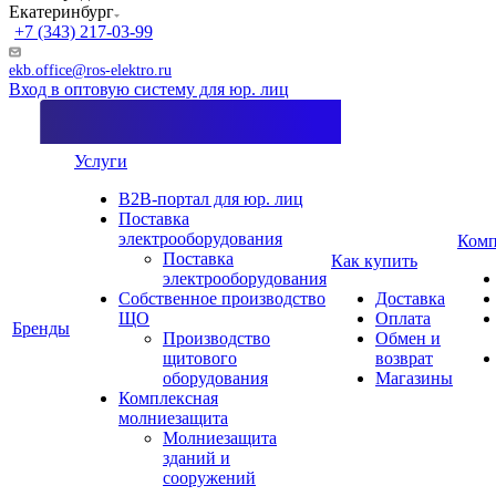
Екатеринбург
+7 (343) 217-03-99
ekb.office@ros-elektro.ru
Вход в оптовую систему для юр. лиц
Услуги
B2B-портал для юр. лиц
Поставка
электрооборудования
Комп
Поставка
Как купить
электрооборудования
Собственное производство
Доставка
ЩО
Оплата
Бренды
Производство
Обмен и
щитового
возврат
оборудования
Магазины
Комплексная
молниезащита
Молниезащита
зданий и
сооружений