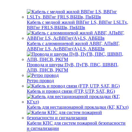
Кабель с медной жилой ВВГнг LS, ВВГнг LSLTx,
ВВГнг FRLS,ВБШв, ПвБШв
Кабель с алюминиевой жилой АВВГ, АПвВГ,
АВВГнг LS, АсВВГнг(А)-LS, АВБШв
Провода и шнуры ПуВ, ПуГВ, ПВС, ШВВП,
АПВ, ПНСВ, РКГМ
Ретро провод
Кабель и провод связи (FTP, UTP, SAT, RG)
Кабель для нестационарной прокладки (КГ, КГхл)
Кабели КПС для систем пожарной безопасности
и сигнализации