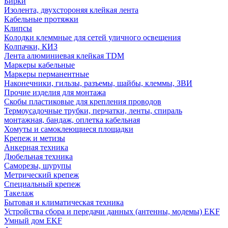
Бирки
Изолента, двухстороняя клейкая лента
Кабельные протяжки
Клипсы
Колодки клеммные для сетей уличного освещения
Колпачки, КИЗ
Лента алюминиевая клейкая TDM
Маркеры кабельные
Маркеры перманентные
Наконечники, гильзы, разъемы, шайбы, клеммы, ЗВИ
Прочие изделия для монтажа
Скобы пластиковые для крепления проводов
Термоусадочные трубки, перчатки, ленты, спираль
монтажная, бандаж, оплетка кабельная
Хомуты и самоклеющиеся площадки
Крепеж и метизы
Анкерная техника
Дюбельная техника
Саморезы, шурупы
Метрический крепеж
Специальный крепеж
Такелаж
Бытовая и климатическая техника
Устройства сбора и передачи данных (антенны, модемы) EKF
Умный дом EKF