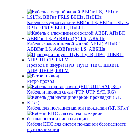
Кабель с медной жилой ВВГнг LS, ВВГнг LSLTx,
ВВГнг FRLS,ВБШв, ПвБШв
Кабель с алюминиевой жилой АВВГ, АПвВГ,
АВВГнг LS, АсВВГнг(А)-LS, АВБШв
Провода и шнуры ПуВ, ПуГВ, ПВС, ШВВП,
АПВ, ПНСВ, РКГМ
Ретро провод
Кабель и провод связи (FTP, UTP, SAT, RG)
Кабель для нестационарной прокладки (КГ, КГхл)
Кабели КПС для систем пожарной безопасности
и сигнализации