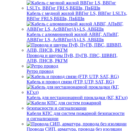
Кабель с медной жилой ВВГнг LS, ВВГнг LSLTx,
ВВГнг FRLS,ВБШв, ПвБШв
Кабель с алюминиевой жилой АВВГ, АПвВГ,
АВВГнг LS, АсВВГнг(А)-LS, АВБШв
Провода и шнуры ПуВ, ПуГВ, ПВС, ШВВП,
АПВ, ПНСВ, РКГМ
Ретро провод
Кабель и провод связи (FTP, UTP, SAT, RG)
Кабель для нестационарной прокладки (КГ, КГхл)
Кабели КПС для систем пожарной безопасности
и сигнализации
Провода СИП, арматура, провода без изоляции