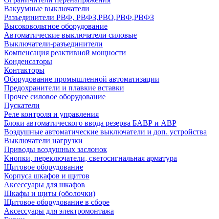
Вакуумные выключатели
Разъединители РВФ, РВФЗ,РВО,РВФ,РВФЗ
Высоковольтное оборудование
Автоматические выключатели cиловые
Выключатели-разъединители
Компенсация реактивной мощности
Конденсаторы
Контакторы
Оборудование промышленной автоматизации
Предохранители и плавкие вставки
Прочее силовое оборудование
Пускатели
Реле контроля и управления
Блоки автоматического ввода резерва БАВР и АВР
Воздушные автоматические выключатели и доп. устройства
Выключатели нагрузки
Приводы воздушных заслонок
Кнопки, переключатели, светосигнальная арматура
Щитовое оборудование
Корпуса шкафов и щитов
Аксессуары для шкафов
Шкафы и щиты (оболочки)
Щитовое оборудование в сборе
Аксессуары для электромонтажа