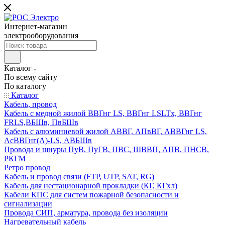
Интернет-магазин
электрооборудования
Каталог
По всему сайту
По каталогу
Каталог
Кабель, провод
Кабель с медной жилой ВВГнг LS, ВВГнг LSLTx, ВВГнг
FRLS,ВБШв, ПвБШв
Кабель с алюминиевой жилой АВВГ, АПвВГ, АВВГнг LS,
АсВВГнг(А)-LS, АВБШв
Провода и шнуры ПуВ, ПуГВ, ПВС, ШВВП, АПВ, ПНСВ,
РКГМ
Ретро провод
Кабель и провод связи (FTP, UTP, SAT, RG)
Кабель для нестационарной прокладки (КГ, КГхл)
Кабели КПС для систем пожарной безопасности и
сигнализации
Провода СИП, арматура, провода без изоляции
Нагревательный кабель