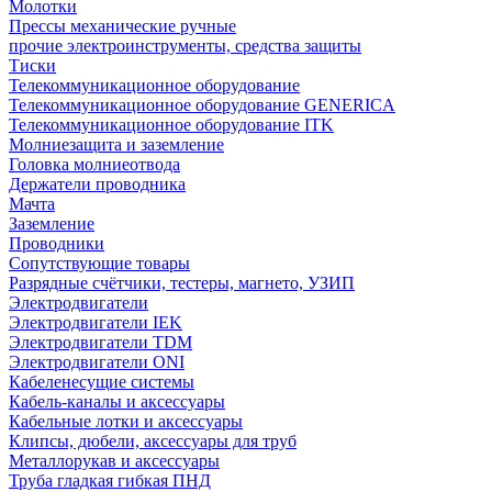
Молотки
Прессы механические ручные
прочие электроинструменты, средства защиты
Тиски
Телекоммуникационное оборудование
Телекоммуникационное оборудование GENERICA
Телекоммуникационное оборудование ITK
Молниезащита и заземление
Головка молниеотвода
Держатели проводника
Мачта
Заземление
Проводники
Сопутствующие товары
Разрядные счётчики, тестеры, магнето, УЗИП
Электродвигатели
Электродвигатели IEK
Электродвигатели TDM
Электродвигатели ONI
Кабеленесущие системы
Кабель-каналы и аксессуары
Кабельные лотки и аксессуары
Клипсы, дюбели, аксессуары для труб
Металлорукав и аксессуары
Труба гладкая гибкая ПНД