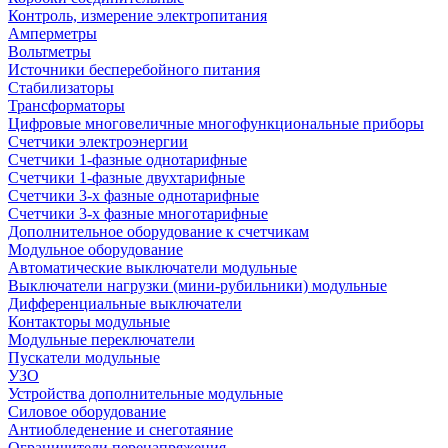
Контроль, измерение электропитания
Амперметры
Вольтметры
Источники бесперебойного питания
Стабилизаторы
Трансформаторы
Цифровые многовеличные многофункциональные приборы
Счетчики электроэнергии
Счетчики 1-фазные однотарифные
Счетчики 1-фазные двухтарифные
Счетчики 3-х фазные однотарифные
Счетчики 3-х фазные многотарифные
Дополнительное оборудование к счетчикам
Модульное оборудование
Автоматические выключатели модульные
Выключатели нагрузки (мини-рубильники) модульные
Дифференциальные выключатели
Контакторы модульные
Модульные переключатели
Пускатели модульные
УЗО
Устройства дополнительные модульные
Силовое оборудование
Антиобледенение и снеготаяние
Ограничители перенапряжения