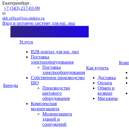
Екатеринбург
+7 (343) 217-03-99
ekb.office@ros-elektro.ru
Вход в оптовую систему для юр. лиц
Услуги
B2B-портал для юр. лиц
Поставка
электрооборудования
Комп
Поставка
Как купить
электрооборудования
Собственное производство
Доставка
ЩО
Оплата
Бренды
Производство
Обмен и
щитового
возврат
оборудования
Магазины
Комплексная
молниезащита
Молниезащита
зданий и
сооружений