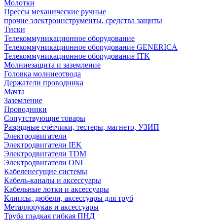
Молотки
Прессы механические ручные
прочие электроинструменты, средства защиты
Тиски
Телекоммуникационное оборудование
Телекоммуникационное оборудование GENERICA
Телекоммуникационное оборудование ITK
Молниезащита и заземление
Головка молниеотвода
Держатели проводника
Мачта
Заземление
Проводники
Сопутствующие товары
Разрядные счётчики, тестеры, магнето, УЗИП
Электродвигатели
Электродвигатели IEK
Электродвигатели TDM
Электродвигатели ONI
Кабеленесущие системы
Кабель-каналы и аксессуары
Кабельные лотки и аксессуары
Клипсы, дюбели, аксессуары для труб
Металлорукав и аксессуары
Труба гладкая гибкая ПНД