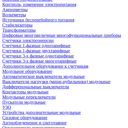
Контроль, измерение электропитания
Амперметры
Вольтметры
Источники бесперебойного питания
Стабилизаторы
Трансформаторы
Цифровые многовеличные многофункциональные приборы
Счетчики электроэнергии
Счетчики 1-фазные однотарифные
Счетчики 1-фазные двухтарифные
Счетчики 3-х фазные однотарифные
Счетчики 3-х фазные многотарифные
Дополнительное оборудование к счетчикам
Модульное оборудование
Автоматические выключатели модульные
Выключатели нагрузки (мини-рубильники) модульные
Дифференциальные выключатели
Контакторы модульные
Модульные переключатели
Пускатели модульные
УЗО
Устройства дополнительные модульные
Силовое оборудование
Антиобледенение и снеготаяние
Ограничители перенапряжения