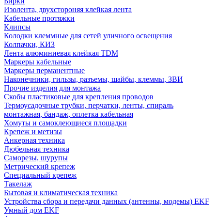
Бирки
Изолента, двухстороняя клейкая лента
Кабельные протяжки
Клипсы
Колодки клеммные для сетей уличного освещения
Колпачки, КИЗ
Лента алюминиевая клейкая TDM
Маркеры кабельные
Маркеры перманентные
Наконечники, гильзы, разъемы, шайбы, клеммы, ЗВИ
Прочие изделия для монтажа
Скобы пластиковые для крепления проводов
Термоусадочные трубки, перчатки, ленты, спираль
монтажная, бандаж, оплетка кабельная
Хомуты и самоклеющиеся площадки
Крепеж и метизы
Анкерная техника
Дюбельная техника
Саморезы, шурупы
Метрический крепеж
Специальный крепеж
Такелаж
Бытовая и климатическая техника
Устройства сбора и передачи данных (антенны, модемы) EKF
Умный дом EKF