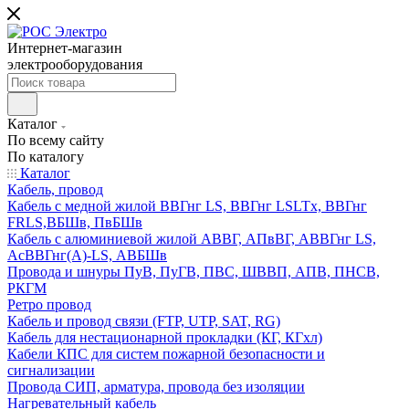
Интернет-магазин
электрооборудования
Каталог
По всему сайту
По каталогу
Каталог
Кабель, провод
Кабель с медной жилой ВВГнг LS, ВВГнг LSLTx, ВВГнг
FRLS,ВБШв, ПвБШв
Кабель с алюминиевой жилой АВВГ, АПвВГ, АВВГнг LS,
АсВВГнг(А)-LS, АВБШв
Провода и шнуры ПуВ, ПуГВ, ПВС, ШВВП, АПВ, ПНСВ,
РКГМ
Ретро провод
Кабель и провод связи (FTP, UTP, SAT, RG)
Кабель для нестационарной прокладки (КГ, КГхл)
Кабели КПС для систем пожарной безопасности и
сигнализации
Провода СИП, арматура, провода без изоляции
Нагревательный кабель