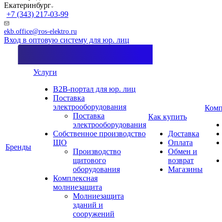
Екатеринбург
+7 (343) 217-03-99
ekb.office@ros-elektro.ru
Вход в оптовую систему для юр. лиц
Услуги
B2B-портал для юр. лиц
Поставка
электрооборудования
Комп
Поставка
Как купить
электрооборудования
Собственное производство
Доставка
ЩО
Оплата
Бренды
Производство
Обмен и
щитового
возврат
оборудования
Магазины
Комплексная
молниезащита
Молниезащита
зданий и
сооружений