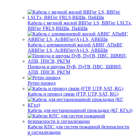
Кабель с медной жилой ВВГнг LS, ВВГнг LSLTx,
ВВГнг FRLS,ВБШв, ПвБШв
Кабель с алюминиевой жилой АВВГ, АПвВГ,
АВВГнг LS, АсВВГнг(А)-LS, АВБШв
Провода и шнуры ПуВ, ПуГВ, ПВС, ШВВП,
АПВ, ПНСВ, РКГМ
Ретро провод
Кабель и провод связи (FTP, UTP, SAT, RG)
Кабель для нестационарной прокладки (КГ, КГхл)
Кабели КПС для систем пожарной безопасности
и сигнализации