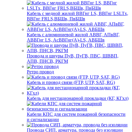
Кабель с медной жилой ВВГнг LS, ВВГнг LSLTx,
ВВГнг FRLS,ВБШв, ПвБШв
Кабель с алюминиевой жилой АВВГ, АПвВГ,
АВВГнг LS, АсВВГнг(А)-LS, АВБШв
Провода и шнуры ПуВ, ПуГВ, ПВС, ШВВП,
АПВ, ПНСВ, РКГМ
Ретро провод
Кабель и провод связи (FTP, UTP, SAT, RG)
Кабель для нестационарной прокладки (КГ, КГхл)
Кабели КПС для систем пожарной безопасности
и сигнализации
Провода СИП, арматура, провода без изоляции