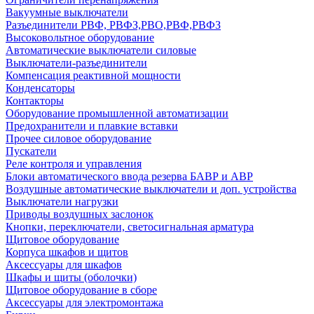
Вакуумные выключатели
Разъединители РВФ, РВФЗ,РВО,РВФ,РВФЗ
Высоковольтное оборудование
Автоматические выключатели cиловые
Выключатели-разъединители
Компенсация реактивной мощности
Конденсаторы
Контакторы
Оборудование промышленной автоматизации
Предохранители и плавкие вставки
Прочее силовое оборудование
Пускатели
Реле контроля и управления
Блоки автоматического ввода резерва БАВР и АВР
Воздушные автоматические выключатели и доп. устройства
Выключатели нагрузки
Приводы воздушных заслонок
Кнопки, переключатели, светосигнальная арматура
Щитовое оборудование
Корпуса шкафов и щитов
Аксессуары для шкафов
Шкафы и щиты (оболочки)
Щитовое оборудование в сборе
Аксессуары для электромонтажа