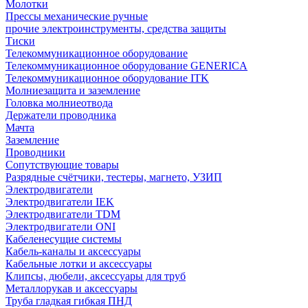
Молотки
Прессы механические ручные
прочие электроинструменты, средства защиты
Тиски
Телекоммуникационное оборудование
Телекоммуникационное оборудование GENERICA
Телекоммуникационное оборудование ITK
Молниезащита и заземление
Головка молниеотвода
Держатели проводника
Мачта
Заземление
Проводники
Сопутствующие товары
Разрядные счётчики, тестеры, магнето, УЗИП
Электродвигатели
Электродвигатели IEK
Электродвигатели TDM
Электродвигатели ONI
Кабеленесущие системы
Кабель-каналы и аксессуары
Кабельные лотки и аксессуары
Клипсы, дюбели, аксессуары для труб
Металлорукав и аксессуары
Труба гладкая гибкая ПНД