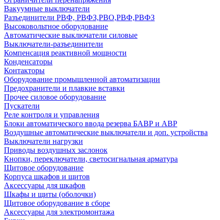
Вакуумные выключатели
Разъединители РВФ, РВФЗ,РВО,РВФ,РВФЗ
Высоковольтное оборудование
Автоматические выключатели cиловые
Выключатели-разъединители
Компенсация реактивной мощности
Конденсаторы
Контакторы
Оборудование промышленной автоматизации
Предохранители и плавкие вставки
Прочее силовое оборудование
Пускатели
Реле контроля и управления
Блоки автоматического ввода резерва БАВР и АВР
Воздушные автоматические выключатели и доп. устройства
Выключатели нагрузки
Приводы воздушных заслонок
Кнопки, переключатели, светосигнальная арматура
Щитовое оборудование
Корпуса шкафов и щитов
Аксессуары для шкафов
Шкафы и щиты (оболочки)
Щитовое оборудование в сборе
Аксессуары для электромонтажа