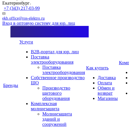
Екатеринбург
+7 (343) 217-03-99
ekb.office@ros-elektro.ru
Вход в оптовую систему для юр. лиц
Услуги
B2B-портал для юр. лиц
Поставка
электрооборудования
Комп
Поставка
Как купить
электрооборудования
Собственное производство
Доставка
ЩО
Оплата
Бренды
Производство
Обмен и
щитового
возврат
оборудования
Магазины
Комплексная
молниезащита
Молниезащита
зданий и
сооружений