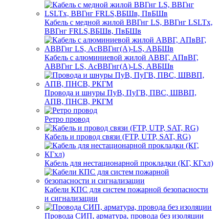
Кабель с медной жилой ВВГнг LS, ВВГнг LSLTx,
ВВГнг FRLS,ВБШв, ПвБШв
Кабель с алюминиевой жилой АВВГ, АПвВГ,
АВВГнг LS, АсВВГнг(А)-LS, АВБШв
Провода и шнуры ПуВ, ПуГВ, ПВС, ШВВП,
АПВ, ПНСВ, РКГМ
Ретро провод
Кабель и провод связи (FTP, UTP, SAT, RG)
Кабель для нестационарной прокладки (КГ, КГхл)
Кабели КПС для систем пожарной безопасности
и сигнализации
Провода СИП, арматура, провода без изоляции