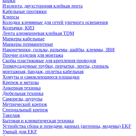
Бирки
Изолента, двухстороняя клейкая лента
Кабельные протяжки
Клипсы
Колодки клеммные для сетей уличного освещения
Колпачки, КИЗ
Лента алюминиевая клейкая TDM
Маркеры кабельные
Маркеры перманентные
Наконечники, гильзы, разъемы, шайбы, клеммы, ЗВИ
Прочие изделия для монтажа
Скобы пластиковые для крепления проводов
Термоусадочные трубки, перчатки, ленты, спираль
монтажная, бандаж, оплетка кабельная
Хомуты и самоклеющиеся площадки
Крепеж и метизы
Анкерная техника
Дюбельная техника
Саморезы, шурупы
Метрический крепеж
Специальный крепеж
Такелаж
Бытовая и климатическая техника
Устройства сбора и передачи данных (антенны, модемы) EKF
Умный дом EKF