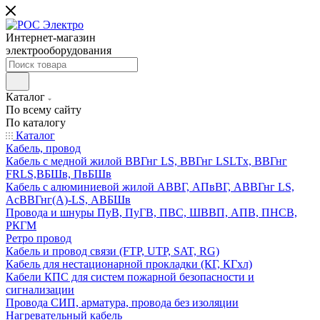
Интернет-магазин
электрооборудования
Каталог
По всему сайту
По каталогу
Каталог
Кабель, провод
Кабель с медной жилой ВВГнг LS, ВВГнг LSLTx, ВВГнг
FRLS,ВБШв, ПвБШв
Кабель с алюминиевой жилой АВВГ, АПвВГ, АВВГнг LS,
АсВВГнг(А)-LS, АВБШв
Провода и шнуры ПуВ, ПуГВ, ПВС, ШВВП, АПВ, ПНСВ,
РКГМ
Ретро провод
Кабель и провод связи (FTP, UTP, SAT, RG)
Кабель для нестационарной прокладки (КГ, КГхл)
Кабели КПС для систем пожарной безопасности и
сигнализации
Провода СИП, арматура, провода без изоляции
Нагревательный кабель