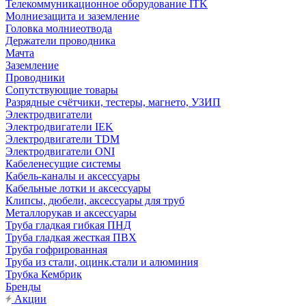
Телекоммуникационное оборудование ITK
Молниезащита и заземление
Головка молниеотвода
Держатели проводника
Мачта
Заземление
Проводники
Сопутствующие товары
Разрядные счётчики, тестеры, магнето, УЗИП
Электродвигатели
Электродвигатели IEK
Электродвигатели TDM
Электродвигатели ONI
Кабеленесущие системы
Кабель-каналы и аксессуары
Кабельные лотки и аксессуары
Клипсы, дюбели, аксессуары для труб
Металлорукав и аксессуары
Труба гладкая гибкая ПНД
Труба гладкая жесткая ПВХ
Труба гофрированная
Труба из стали, оцинк.стали и алюминия
Трубка Кембрик
Бренды
Акции