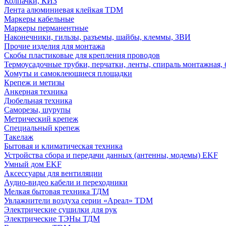
Колпачки, КИЗ
Лента алюминиевая клейкая TDM
Маркеры кабельные
Маркеры перманентные
Наконечники, гильзы, разъемы, шайбы, клеммы, ЗВИ
Прочие изделия для монтажа
Скобы пластиковые для крепления проводов
Термоусадочные трубки, перчатки, ленты, спираль монтажная, 
Хомуты и самоклеющиеся площадки
Крепеж и метизы
Анкерная техника
Дюбельная техника
Саморезы, шурупы
Метрический крепеж
Специальный крепеж
Такелаж
Бытовая и климатическая техника
Устройства сбора и передачи данных (антенны, модемы) EKF
Умный дом EKF
Аксессуары для вентиляции
Аудио-видео кабели и переходники
Мелкая бытовая техника ТДМ
Увлажнители воздуха серии «Ареал» TDM
Электрические сушилки для рук
Электрические ТЭНы ТДМ