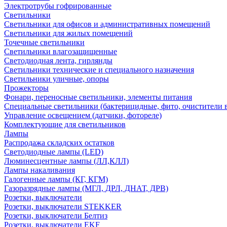
Электротрубы гофрированные
Светильники
Светильники для офисов и административных помещений
Светильники для жилых помещений
Точечные светильники
Светильники влагозащищенные
Светодиодная лента, гирлянды
Светильники технические и специального назначения
Светильники уличные, опоры
Прожекторы
Фонари, переносные светильники, элементы питания
Специальные светильники (бактерицидные, фито, очистители в
Управление освещением (датчики, фотореле)
Комплектующие для светильников
Лампы
Распродажа складских остатков
Светодиодные лампы (LED)
Люминесцентные лампы (ЛЛ,КЛЛ)
Лампы накаливания
Галогенные лампы (КГ, КГМ)
Газоразрядные лампы (МГЛ, ДРЛ, ДНАТ, ДРВ)
Розетки, выключатели
Розетки, выключатели STEKKER
Розетки, выключатели Белтиз
Розетки, выключатели EKF