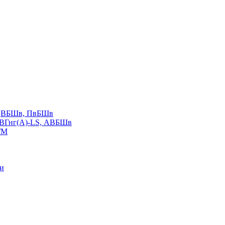
LS,ВБШв, ПвБШв
ВВГнг(А)-LS, АВБШв
ГМ
ии