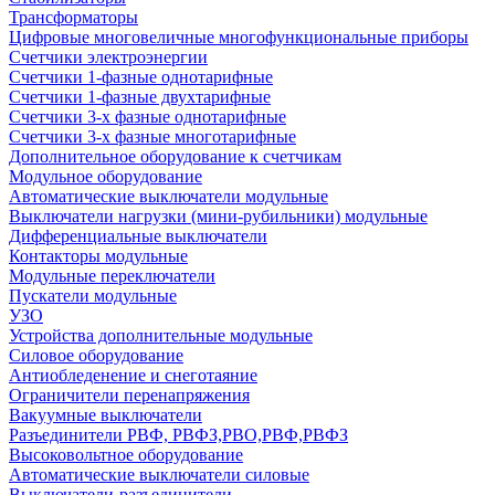
Трансформаторы
Цифровые многовеличные многофункциональные приборы
Счетчики электроэнергии
Счетчики 1-фазные однотарифные
Счетчики 1-фазные двухтарифные
Счетчики 3-х фазные однотарифные
Счетчики 3-х фазные многотарифные
Дополнительное оборудование к счетчикам
Модульное оборудование
Автоматические выключатели модульные
Выключатели нагрузки (мини-рубильники) модульные
Дифференциальные выключатели
Контакторы модульные
Модульные переключатели
Пускатели модульные
УЗО
Устройства дополнительные модульные
Силовое оборудование
Антиобледенение и снеготаяние
Ограничители перенапряжения
Вакуумные выключатели
Разъединители РВФ, РВФЗ,РВО,РВФ,РВФЗ
Высоковольтное оборудование
Автоматические выключатели cиловые
Выключатели-разъединители