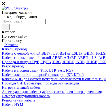
Интернет-магазин
электрооборудования
Каталог
По всему сайту
По каталогу
Каталог
Кабель, провод
Кабель с медной жилой ВВГнг LS, ВВГнг LSLTx, ВВГнг FR
Кабель с алюминиевой жилой АВВГ, АПвВГ, АВВГнг LS, Ас
Провода и шнуры ПуВ, ПуГВ, ПВС, ШВВП, АПВ, ПНСВ, РК
Ретро провод
Кабель и провод связи (FTP, UTP, SAT, RG)
Кабель для нестационарной прокладки (КГ, КГхл)
Кабели КПС для систем пожарной безопасности и сигнализац
Провода СИП, арматура, провода без изоляции
Нагревательный кабель
Аксессуары для кабеля (муфты, плитка, лента оградительная)
Саморегулирующийся кабель
Резистивный кабель
Кабель NYM