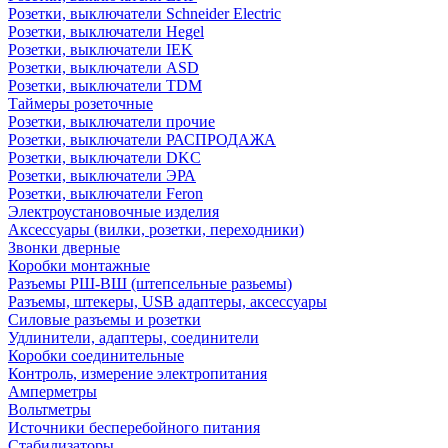
Розетки, выключатели Schneider Electric
Розетки, выключатели Hegel
Розетки, выключатели IEK
Розетки, выключатели ASD
Розетки, выключатели TDM
Таймеры розеточные
Розетки, выключатели прочие
Розетки, выключатели РАСПРОДАЖА
Розетки, выключатели DKC
Розетки, выключатели ЭРА
Розетки, выключатели Feron
Электроустановочные изделия
Аксессуары (вилки, розетки, переходники)
Звонки дверные
Коробки монтажные
Разъемы РШ-ВШ (штепсельные разьемы)
Разъемы, штекеры, USB адаптеры, аксессуары
Силовые разъемы и розетки
Удлинители, адаптеры, соединители
Коробки соединительные
Контроль, измерение электропитания
Амперметры
Вольтметры
Источники бесперебойного питания
Стабилизаторы