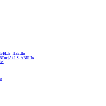
LS,ВБШв, ПвБШв
ВВГнг(А)-LS, АВБШв
ГМ
ии