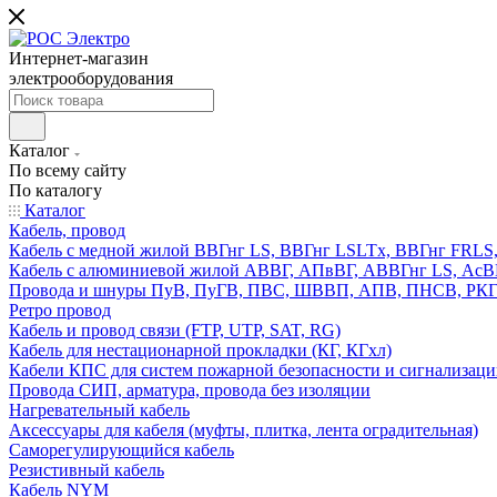
Интернет-магазин
электрооборудования
Каталог
По всему сайту
По каталогу
Каталог
Кабель, провод
Кабель с медной жилой ВВГнг LS, ВВГнг LSLTx, ВВГнг FR
Кабель с алюминиевой жилой АВВГ, АПвВГ, АВВГнг LS, Ас
Провода и шнуры ПуВ, ПуГВ, ПВС, ШВВП, АПВ, ПНСВ, РК
Ретро провод
Кабель и провод связи (FTP, UTP, SAT, RG)
Кабель для нестационарной прокладки (КГ, КГхл)
Кабели КПС для систем пожарной безопасности и сигнализац
Провода СИП, арматура, провода без изоляции
Нагревательный кабель
Аксессуары для кабеля (муфты, плитка, лента оградительная)
Саморегулирующийся кабель
Резистивный кабель
Кабель NYM