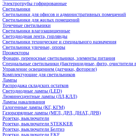
Электротрубы гофрированные
Светильники
Светильники для офисов и административных помещений
Светильники для жилых помещений
Точечные светильники
Светильники влагозащищенные
Светодиодная лента, гирлянды
Светильники технические и специального назначения
Светильники уличные, опоры
Прожекторы
Фонари, переносные светильники, элементы питания
Специальные светильники (бактерицидные, фито, очистители в
Управление освещением (датчики, фотореле)
Комплектующие для светильников
Лампы
Распродажа складских остатков
Светодиодные лампы (LED)
Люминесцентные лампы (ЛЛ,КЛЛ)
Лампы накаливания
Галогенные лампы (КГ, КГМ)
Газоразрядные лампы (МГЛ, ДРЛ, ДНАТ, ДРВ)
Розетки, выключатели
Розетки, выключатели STEKKER
Розетки, выключатели Белтиз
Розетки, выключатели EKF