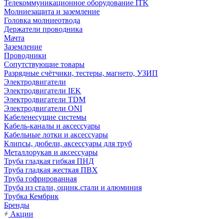
Телекоммуникационное оборудование ITK
Молниезащита и заземление
Головка молниеотвода
Держатели проводника
Мачта
Заземление
Проводники
Сопутствующие товары
Разрядные счётчики, тестеры, магнето, УЗИП
Электродвигатели
Электродвигатели IEK
Электродвигатели TDM
Электродвигатели ONI
Кабеленесущие системы
Кабель-каналы и аксессуары
Кабельные лотки и аксессуары
Клипсы, дюбели, аксессуары для труб
Металлорукав и аксессуары
Труба гладкая гибкая ПНД
Труба гладкая жесткая ПВХ
Труба гофрированная
Труба из стали, оцинк.стали и алюминия
Трубка Кембрик
Бренды
Акции