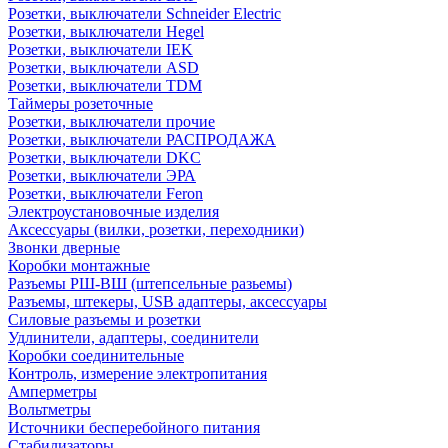
Розетки, выключатели Schneider Electric
Розетки, выключатели Hegel
Розетки, выключатели IEK
Розетки, выключатели ASD
Розетки, выключатели TDM
Таймеры розеточные
Розетки, выключатели прочие
Розетки, выключатели РАСПРОДАЖА
Розетки, выключатели DKC
Розетки, выключатели ЭРА
Розетки, выключатели Feron
Электроустановочные изделия
Аксессуары (вилки, розетки, переходники)
Звонки дверные
Коробки монтажные
Разъемы РШ-ВШ (штепсельные разьемы)
Разъемы, штекеры, USB адаптеры, аксессуары
Силовые разъемы и розетки
Удлинители, адаптеры, соединители
Коробки соединительные
Контроль, измерение электропитания
Амперметры
Вольтметры
Источники бесперебойного питания
Стабилизаторы