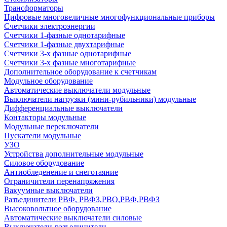
Трансформаторы
Цифровые многовеличные многофункциональные приборы
Счетчики электроэнергии
Счетчики 1-фазные однотарифные
Счетчики 1-фазные двухтарифные
Счетчики 3-х фазные однотарифные
Счетчики 3-х фазные многотарифные
Дополнительное оборудование к счетчикам
Модульное оборудование
Автоматические выключатели модульные
Выключатели нагрузки (мини-рубильники) модульные
Дифференциальные выключатели
Контакторы модульные
Модульные переключатели
Пускатели модульные
УЗО
Устройства дополнительные модульные
Силовое оборудование
Антиобледенение и снеготаяние
Ограничители перенапряжения
Вакуумные выключатели
Разъединители РВФ, РВФЗ,РВО,РВФ,РВФЗ
Высоковольтное оборудование
Автоматические выключатели cиловые
Выключатели-разъединители