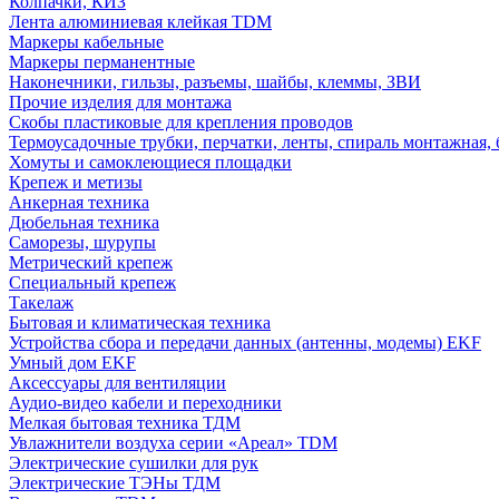
Колпачки, КИЗ
Лента алюминиевая клейкая TDM
Маркеры кабельные
Маркеры перманентные
Наконечники, гильзы, разъемы, шайбы, клеммы, ЗВИ
Прочие изделия для монтажа
Скобы пластиковые для крепления проводов
Термоусадочные трубки, перчатки, ленты, спираль монтажная, 
Хомуты и самоклеющиеся площадки
Крепеж и метизы
Анкерная техника
Дюбельная техника
Саморезы, шурупы
Метрический крепеж
Специальный крепеж
Такелаж
Бытовая и климатическая техника
Устройства сбора и передачи данных (антенны, модемы) EKF
Умный дом EKF
Аксессуары для вентиляции
Аудио-видео кабели и переходники
Мелкая бытовая техника ТДМ
Увлажнители воздуха серии «Ареал» TDM
Электрические сушилки для рук
Электрические ТЭНы ТДМ