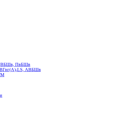
LS,ВБШв, ПвБШв
ВВГнг(А)-LS, АВБШв
ГМ
ии