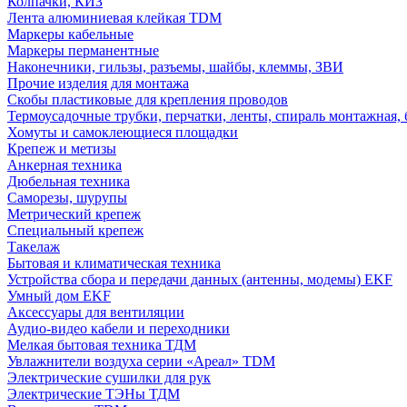
Колпачки, КИЗ
Лента алюминиевая клейкая TDM
Маркеры кабельные
Маркеры перманентные
Наконечники, гильзы, разъемы, шайбы, клеммы, ЗВИ
Прочие изделия для монтажа
Скобы пластиковые для крепления проводов
Термоусадочные трубки, перчатки, ленты, спираль монтажная, 
Хомуты и самоклеющиеся площадки
Крепеж и метизы
Анкерная техника
Дюбельная техника
Саморезы, шурупы
Метрический крепеж
Специальный крепеж
Такелаж
Бытовая и климатическая техника
Устройства сбора и передачи данных (антенны, модемы) EKF
Умный дом EKF
Аксессуары для вентиляции
Аудио-видео кабели и переходники
Мелкая бытовая техника ТДМ
Увлажнители воздуха серии «Ареал» TDM
Электрические сушилки для рук
Электрические ТЭНы ТДМ