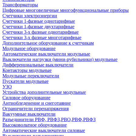
Трансформаторы
Цифровые многовеличные многофункциональные приборы
Счетчики электроэнергии
Счетчики 1-фазные однотарифные
Счетчики 1-фазные двухтарифные
Счетчики 3-х фазные однотарифные
Счетчики 3-х фазные многотарифные
Дополнительное оборудование к счетчикам
Модульное оборудование
Автоматические выключатели модульные
Выключатели нагрузки (мини-рубильники) модульные
Дифференциальные выключатели
Контакторы модульные
Модульные переключатели
Пускатели модульные
УЗО
Устройства дополнительные модульные
Силовое оборудование
Антиобледенение и снеготаяние
Ограничители перенапряжения
Вакуумные выключатели
Разъединители РВФ, РВФЗ,РВО,РВФ,РВФЗ
Высоковольтное оборудование
Автоматические выключатели cиловые
Выключатели-разъединители