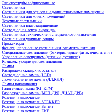
Электротрубы гофрированные
Светильники
Светильники для офисов и административных помещений
Светильники для жилых помещений
Точечные светильники
Светильники влагозащищенные
Светодиодная лента, гирлянды
Светильники технические и специального назначения
Светильники уличные, опоры
Прожекторы
Фонари, переносные светильники, элементы питания
Специальные светильники (бактерицидные, фито, очистители в
Управление освещением (датчики, фотореле)
Комплектующие для светильников
Лампы
Распродажа складских остатков
Светодиодные лампы (LED)
Люминесцентные лампы (ЛЛ,КЛЛ)
Лампы накаливания
Галогенные лампы (КГ, КГМ)
Газоразрядные лампы (МГЛ, ДРЛ, ДНАТ, ДРВ)
Розетки, выключатели
Розетки, выключатели STEKKER
Розетки, выключатели Белтиз
Розетки, выключатели EKF