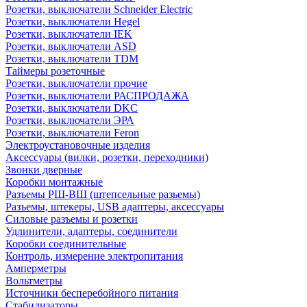
Розетки, выключатели Schneider Electric
Розетки, выключатели Hegel
Розетки, выключатели IEK
Розетки, выключатели ASD
Розетки, выключатели TDM
Таймеры розеточные
Розетки, выключатели прочие
Розетки, выключатели РАСПРОДАЖА
Розетки, выключатели DKC
Розетки, выключатели ЭРА
Розетки, выключатели Feron
Электроустановочные изделия
Аксессуары (вилки, розетки, переходники)
Звонки дверные
Коробки монтажные
Разъемы РШ-ВШ (штепсельные разьемы)
Разъемы, штекеры, USB адаптеры, аксессуары
Силовые разъемы и розетки
Удлинители, адаптеры, соединители
Коробки соединительные
Контроль, измерение электропитания
Амперметры
Вольтметры
Источники бесперебойного питания
Стабилизаторы