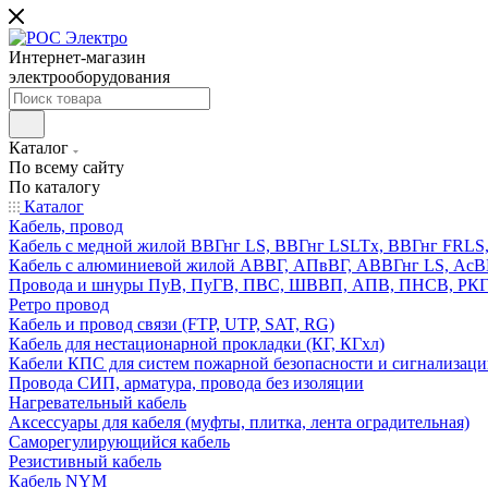
Интернет-магазин
электрооборудования
Каталог
По всему сайту
По каталогу
Каталог
Кабель, провод
Кабель с медной жилой ВВГнг LS, ВВГнг LSLTx, ВВГнг FR
Кабель с алюминиевой жилой АВВГ, АПвВГ, АВВГнг LS, Ас
Провода и шнуры ПуВ, ПуГВ, ПВС, ШВВП, АПВ, ПНСВ, РК
Ретро провод
Кабель и провод связи (FTP, UTP, SAT, RG)
Кабель для нестационарной прокладки (КГ, КГхл)
Кабели КПС для систем пожарной безопасности и сигнализац
Провода СИП, арматура, провода без изоляции
Нагревательный кабель
Аксессуары для кабеля (муфты, плитка, лента оградительная)
Саморегулирующийся кабель
Резистивный кабель
Кабель NYM