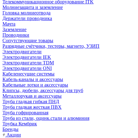
Телекоммуникационное оборудование ITK
Молниезащита и заземление
Головка молниеотвода
Держатели проводника
Мачта
Заземление
Проводники
Сопутствующие товары
Разрядные счётчики, тестеры, магнето, УЗИП
Электродвигатели
Электродвигатели IEK
Электродвигатели TDM
Электродвигатели ONI
Кабеленесущие системы
Кабель-каналы и аксессуары
Кабельные лотки и аксессуары
Клипсы, дюбели, аксессуары для труб
Металлорукав и аксессуары
Труба гладкая гибкая ПНД
Труба гладкая жесткая ПВХ
Труба гофрированная
Труба из стали, оцинк.стали и алюминия
Трубка Кембрик
Бренды
Акции