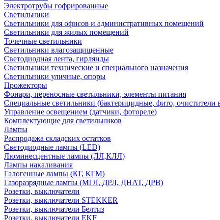
Электротрубы гофрированные
Светильники
Светильники для офисов и административных помещений
Светильники для жилых помещений
Точечные светильники
Светильники влагозащищенные
Светодиодная лента, гирлянды
Светильники технические и специального назначения
Светильники уличные, опоры
Прожекторы
Фонари, переносные светильники, элементы питания
Специальные светильники (бактерицидные, фито, очистители в
Управление освещением (датчики, фотореле)
Комплектующие для светильников
Лампы
Распродажа складских остатков
Светодиодные лампы (LED)
Люминесцентные лампы (ЛЛ,КЛЛ)
Лампы накаливания
Галогенные лампы (КГ, КГМ)
Газоразрядные лампы (МГЛ, ДРЛ, ДНАТ, ДРВ)
Розетки, выключатели
Розетки, выключатели STEKKER
Розетки, выключатели Белтиз
Розетки, выключатели EKF