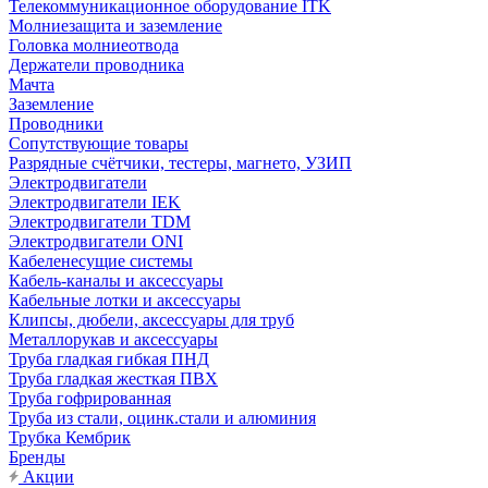
Телекоммуникационное оборудование ITK
Молниезащита и заземление
Головка молниеотвода
Держатели проводника
Мачта
Заземление
Проводники
Сопутствующие товары
Разрядные счётчики, тестеры, магнето, УЗИП
Электродвигатели
Электродвигатели IEK
Электродвигатели TDM
Электродвигатели ONI
Кабеленесущие системы
Кабель-каналы и аксессуары
Кабельные лотки и аксессуары
Клипсы, дюбели, аксессуары для труб
Металлорукав и аксессуары
Труба гладкая гибкая ПНД
Труба гладкая жесткая ПВХ
Труба гофрированная
Труба из стали, оцинк.стали и алюминия
Трубка Кембрик
Бренды
Акции