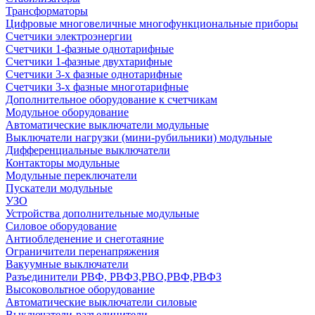
Трансформаторы
Цифровые многовеличные многофункциональные приборы
Счетчики электроэнергии
Счетчики 1-фазные однотарифные
Счетчики 1-фазные двухтарифные
Счетчики 3-х фазные однотарифные
Счетчики 3-х фазные многотарифные
Дополнительное оборудование к счетчикам
Модульное оборудование
Автоматические выключатели модульные
Выключатели нагрузки (мини-рубильники) модульные
Дифференциальные выключатели
Контакторы модульные
Модульные переключатели
Пускатели модульные
УЗО
Устройства дополнительные модульные
Силовое оборудование
Антиобледенение и снеготаяние
Ограничители перенапряжения
Вакуумные выключатели
Разъединители РВФ, РВФЗ,РВО,РВФ,РВФЗ
Высоковольтное оборудование
Автоматические выключатели cиловые
Выключатели-разъединители