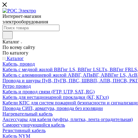
Интернет-магазин
электрооборудования
Каталог
По всему сайту
По каталогу
Каталог
Кабель, провод
Кабель с медной жилой ВВГнг LS, ВВГнг LSLTx, ВВГнг FR
Кабель с алюминиевой жилой АВВГ, АПвВГ, АВВГнг LS, Ас
Провода и шнуры ПуВ, ПуГВ, ПВС, ШВВП, АПВ, ПНСВ, РК
Ретро провод
Кабель и провод связи (FTP, UTP, SAT, RG)
Кабель для нестационарной прокладки (КГ, КГхл)
Кабели КПС для систем пожарной безопасности и сигнализац
Провода СИП, арматура, провода без изоляции
Нагревательный кабель
Аксессуары для кабеля (муфты, плитка, лента оградительная)
Саморегулирующийся кабель
Резистивный кабель
Кабель NYM