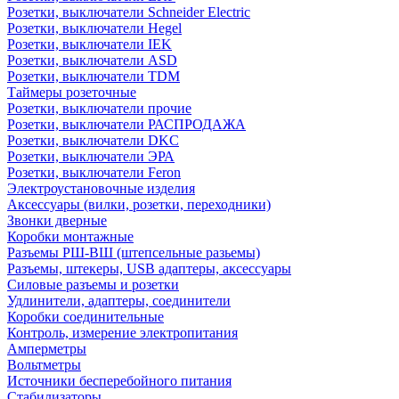
Розетки, выключатели Schneider Electric
Розетки, выключатели Hegel
Розетки, выключатели IEK
Розетки, выключатели ASD
Розетки, выключатели TDM
Таймеры розеточные
Розетки, выключатели прочие
Розетки, выключатели РАСПРОДАЖА
Розетки, выключатели DKC
Розетки, выключатели ЭРА
Розетки, выключатели Feron
Электроустановочные изделия
Аксессуары (вилки, розетки, переходники)
Звонки дверные
Коробки монтажные
Разъемы РШ-ВШ (штепсельные разьемы)
Разъемы, штекеры, USB адаптеры, аксессуары
Силовые разъемы и розетки
Удлинители, адаптеры, соединители
Коробки соединительные
Контроль, измерение электропитания
Амперметры
Вольтметры
Источники бесперебойного питания
Стабилизаторы