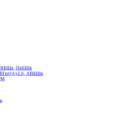
LS,ВБШв, ПвБШв
ВВГнг(А)-LS, АВБШв
ГМ
ии