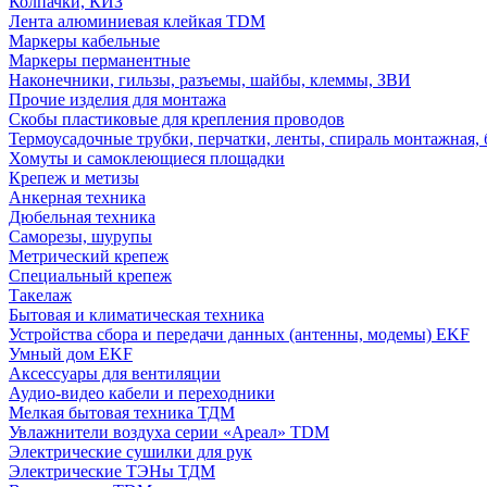
Колпачки, КИЗ
Лента алюминиевая клейкая TDM
Маркеры кабельные
Маркеры перманентные
Наконечники, гильзы, разъемы, шайбы, клеммы, ЗВИ
Прочие изделия для монтажа
Скобы пластиковые для крепления проводов
Термоусадочные трубки, перчатки, ленты, спираль монтажная, 
Хомуты и самоклеющиеся площадки
Крепеж и метизы
Анкерная техника
Дюбельная техника
Саморезы, шурупы
Метрический крепеж
Специальный крепеж
Такелаж
Бытовая и климатическая техника
Устройства сбора и передачи данных (антенны, модемы) EKF
Умный дом EKF
Аксессуары для вентиляции
Аудио-видео кабели и переходники
Мелкая бытовая техника ТДМ
Увлажнители воздуха серии «Ареал» TDM
Электрические сушилки для рук
Электрические ТЭНы ТДМ