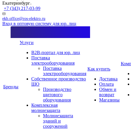
Екатеринбург
+7 (343) 217-03-99
ekb.office@ros-elektro.ru
Вход в оптовую систему для юр. лиц
Услуги
B2B-портал для юр. лиц
Поставка
электрооборудования
Комп
Поставка
Как купить
электрооборудования
Собственное производство
Доставка
ЩО
Оплата
Бренды
Производство
Обмен и
щитового
возврат
оборудования
Магазины
Комплексная
молниезащита
Молниезащита
зданий и
сооружений