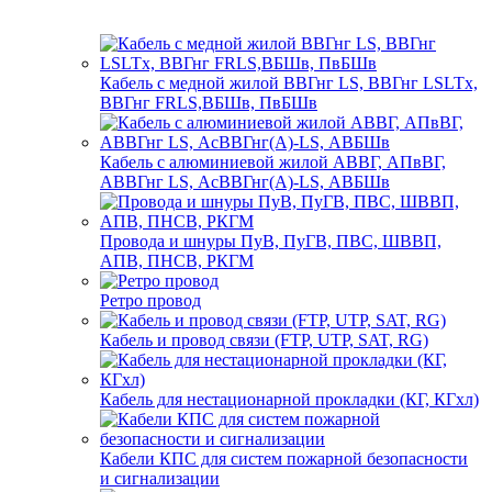
Кабель с медной жилой ВВГнг LS, ВВГнг LSLTx,
ВВГнг FRLS,ВБШв, ПвБШв
Кабель с алюминиевой жилой АВВГ, АПвВГ,
АВВГнг LS, АсВВГнг(А)-LS, АВБШв
Провода и шнуры ПуВ, ПуГВ, ПВС, ШВВП,
АПВ, ПНСВ, РКГМ
Ретро провод
Кабель и провод связи (FTP, UTP, SAT, RG)
Кабель для нестационарной прокладки (КГ, КГхл)
Кабели КПС для систем пожарной безопасности
и сигнализации