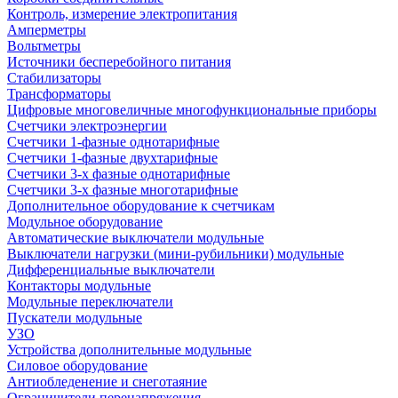
Контроль, измерение электропитания
Амперметры
Вольтметры
Источники бесперебойного питания
Стабилизаторы
Трансформаторы
Цифровые многовеличные многофункциональные приборы
Счетчики электроэнергии
Счетчики 1-фазные однотарифные
Счетчики 1-фазные двухтарифные
Счетчики 3-х фазные однотарифные
Счетчики 3-х фазные многотарифные
Дополнительное оборудование к счетчикам
Модульное оборудование
Автоматические выключатели модульные
Выключатели нагрузки (мини-рубильники) модульные
Дифференциальные выключатели
Контакторы модульные
Модульные переключатели
Пускатели модульные
УЗО
Устройства дополнительные модульные
Силовое оборудование
Антиобледенение и снеготаяние
Ограничители перенапряжения