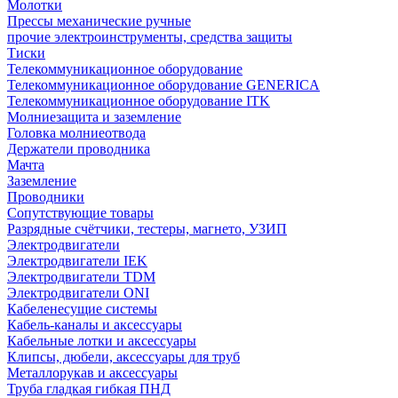
Молотки
Прессы механические ручные
прочие электроинструменты, средства защиты
Тиски
Телекоммуникационное оборудование
Телекоммуникационное оборудование GENERICA
Телекоммуникационное оборудование ITK
Молниезащита и заземление
Головка молниеотвода
Держатели проводника
Мачта
Заземление
Проводники
Сопутствующие товары
Разрядные счётчики, тестеры, магнето, УЗИП
Электродвигатели
Электродвигатели IEK
Электродвигатели TDM
Электродвигатели ONI
Кабеленесущие системы
Кабель-каналы и аксессуары
Кабельные лотки и аксессуары
Клипсы, дюбели, аксессуары для труб
Металлорукав и аксессуары
Труба гладкая гибкая ПНД