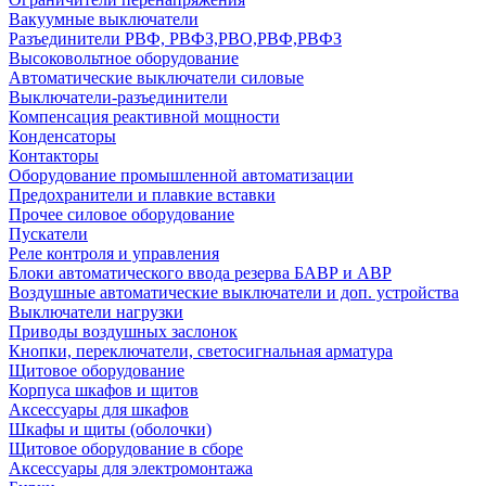
Вакуумные выключатели
Разъединители РВФ, РВФЗ,РВО,РВФ,РВФЗ
Высоковольтное оборудование
Автоматические выключатели cиловые
Выключатели-разъединители
Компенсация реактивной мощности
Конденсаторы
Контакторы
Оборудование промышленной автоматизации
Предохранители и плавкие вставки
Прочее силовое оборудование
Пускатели
Реле контроля и управления
Блоки автоматического ввода резерва БАВР и АВР
Воздушные автоматические выключатели и доп. устройства
Выключатели нагрузки
Приводы воздушных заслонок
Кнопки, переключатели, светосигнальная арматура
Щитовое оборудование
Корпуса шкафов и щитов
Аксессуары для шкафов
Шкафы и щиты (оболочки)
Щитовое оборудование в сборе
Аксессуары для электромонтажа