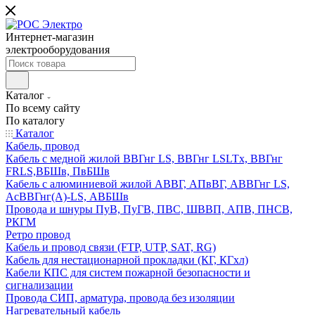
Интернет-магазин
электрооборудования
Каталог
По всему сайту
По каталогу
Каталог
Кабель, провод
Кабель с медной жилой ВВГнг LS, ВВГнг LSLTx, ВВГнг
FRLS,ВБШв, ПвБШв
Кабель с алюминиевой жилой АВВГ, АПвВГ, АВВГнг LS,
АсВВГнг(А)-LS, АВБШв
Провода и шнуры ПуВ, ПуГВ, ПВС, ШВВП, АПВ, ПНСВ,
РКГМ
Ретро провод
Кабель и провод связи (FTP, UTP, SAT, RG)
Кабель для нестационарной прокладки (КГ, КГхл)
Кабели КПС для систем пожарной безопасности и
сигнализации
Провода СИП, арматура, провода без изоляции
Нагревательный кабель