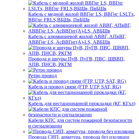
Кабель с медной жилой ВВГнг LS, ВВГнг LSLTx,
ВВГнг FRLS,ВБШв, ПвБШв
Кабель с алюминиевой жилой АВВГ, АПвВГ,
АВВГнг LS, АсВВГнг(А)-LS, АВБШв
Провода и шнуры ПуВ, ПуГВ, ПВС, ШВВП,
АПВ, ПНСВ, РКГМ
Ретро провод
Кабель и провод связи (FTP, UTP, SAT, RG)
Кабель для нестационарной прокладки (КГ, КГхл)
Кабели КПС для систем пожарной безопасности
и сигнализации
Провода СИП, арматура, провода без изоляции