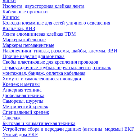
Бирки
Изолента, двухстороняя клейкая лента
Кабельные протяжки
Клипсы
Колодки клеммные для сетей уличного освещения
Колпачки, КИЗ
Лента алюминиевая клейкая TDM
Маркеры кабельные
Маркеры перманентные
Наконечники, гильзы, разъемы, шайбы, клеммы, ЗВИ
Прочие изделия для монтажа
Скобы пластиковые для крепления проводов
Термоусадочные трубки, перчатки, ленты, спираль
монтажная, бандаж, оплетка кабельная
Хомуты и самоклеющиеся площадки
Крепеж и метизы
Анкерная техника
Дюбельная техника
Саморезы, шурупы
Метрический крепеж
Специальный крепеж
Такелаж
Бытовая и климатическая техника
Устройства сбора и передачи данных (антенны, модемы) EKF
Умный дом EKF