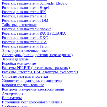
Розетки, выключатели Schneider Electric
Розетки, выключатели Hegel
Розетки, выключатели IEK
Розетки, выключатели ASD
Розетки, выключатели TDM
Таймеры розеточные
Розетки, выключатели прочие
Розетки, выключатели РАСПРОДАЖА
Розетки, выключатели DKC
Розетки, выключатели ЭРА
Розетки, выключатели Feron
Электроустановочные изделия
Аксессуары (вилки, розетки, переходники)
Звонки дверные
Коробки монтажные
Разъемы РШ-ВШ (штепсельные разьемы)
Разъемы, штекеры, USB адаптеры, аксессуары
Силовые разъемы и розетки
Удлинители, адаптеры, соединители
Коробки соединительные
Контроль, измерение электропитания
Амперметры
Вольтметры
Источники бесперебойного питания
Стабилизаторы