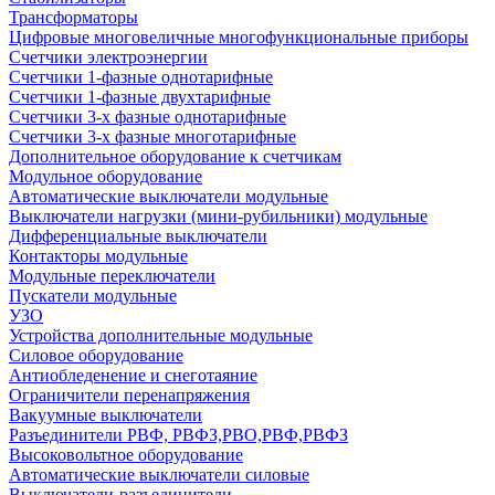
Трансформаторы
Цифровые многовеличные многофункциональные приборы
Счетчики электроэнергии
Счетчики 1-фазные однотарифные
Счетчики 1-фазные двухтарифные
Счетчики 3-х фазные однотарифные
Счетчики 3-х фазные многотарифные
Дополнительное оборудование к счетчикам
Модульное оборудование
Автоматические выключатели модульные
Выключатели нагрузки (мини-рубильники) модульные
Дифференциальные выключатели
Контакторы модульные
Модульные переключатели
Пускатели модульные
УЗО
Устройства дополнительные модульные
Силовое оборудование
Антиобледенение и снеготаяние
Ограничители перенапряжения
Вакуумные выключатели
Разъединители РВФ, РВФЗ,РВО,РВФ,РВФЗ
Высоковольтное оборудование
Автоматические выключатели cиловые
Выключатели-разъединители