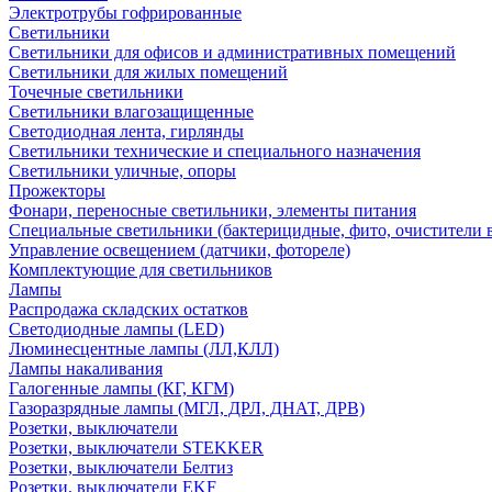
Электротрубы гофрированные
Светильники
Светильники для офисов и административных помещений
Светильники для жилых помещений
Точечные светильники
Светильники влагозащищенные
Светодиодная лента, гирлянды
Светильники технические и специального назначения
Светильники уличные, опоры
Прожекторы
Фонари, переносные светильники, элементы питания
Специальные светильники (бактерицидные, фито, очистители в
Управление освещением (датчики, фотореле)
Комплектующие для светильников
Лампы
Распродажа складских остатков
Светодиодные лампы (LED)
Люминесцентные лампы (ЛЛ,КЛЛ)
Лампы накаливания
Галогенные лампы (КГ, КГМ)
Газоразрядные лампы (МГЛ, ДРЛ, ДНАТ, ДРВ)
Розетки, выключатели
Розетки, выключатели STEKKER
Розетки, выключатели Белтиз
Розетки, выключатели EKF