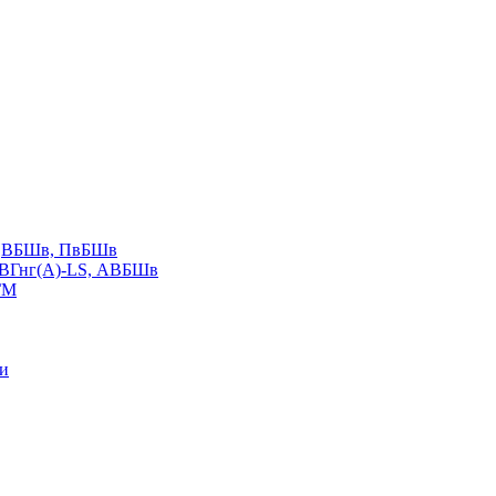
LS,ВБШв, ПвБШв
ВВГнг(А)-LS, АВБШв
ГМ
ии