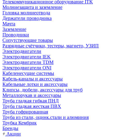
Телекоммуникационное оборудование ITK
Молниезащита и заземление
Головка молниеотвода
Держатели проводника
Мачта
Заземление
Проводники
Сопутствующие товары
Разрядные счётчики, тестеры, магнето, УЗИП
Электродвигатели
Электродвигатели IEK
Электродвигатели TDM
Электродвигатели ONI
Кабеленесущие системы
Кабель-каналы и аксессуары
Кабельные лотки и аксессуары
Клипсы, дюбели, аксессуары для труб
Металлорукав и аксессуары
Труба гладкая гибкая ПНД
Труба гладкая жесткая ПВХ
Труба гофрированная
Труба из стали, оцинк.стали и алюминия
Трубка Кембрик
Бренды
Акции