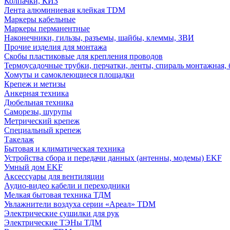
Колпачки, КИЗ
Лента алюминиевая клейкая TDM
Маркеры кабельные
Маркеры перманентные
Наконечники, гильзы, разъемы, шайбы, клеммы, ЗВИ
Прочие изделия для монтажа
Скобы пластиковые для крепления проводов
Термоусадочные трубки, перчатки, ленты, спираль монтажная, 
Хомуты и самоклеющиеся площадки
Крепеж и метизы
Анкерная техника
Дюбельная техника
Саморезы, шурупы
Метрический крепеж
Специальный крепеж
Такелаж
Бытовая и климатическая техника
Устройства сбора и передачи данных (антенны, модемы) EKF
Умный дом EKF
Аксессуары для вентиляции
Аудио-видео кабели и переходники
Мелкая бытовая техника ТДМ
Увлажнители воздуха серии «Ареал» TDM
Электрические сушилки для рук
Электрические ТЭНы ТДМ