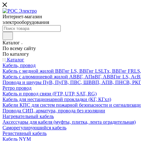
Интернет-магазин
электрооборудования
Каталог
По всему сайту
По каталогу
Каталог
Кабель, провод
Кабель с медной жилой ВВГнг LS, ВВГнг LSLTx, ВВГнг FR
Кабель с алюминиевой жилой АВВГ, АПвВГ, АВВГнг LS, Ас
Провода и шнуры ПуВ, ПуГВ, ПВС, ШВВП, АПВ, ПНСВ, РК
Ретро провод
Кабель и провод связи (FTP, UTP, SAT, RG)
Кабель для нестационарной прокладки (КГ, КГхл)
Кабели КПС для систем пожарной безопасности и сигнализац
Провода СИП, арматура, провода без изоляции
Нагревательный кабель
Аксессуары для кабеля (муфты, плитка, лента оградительная)
Саморегулирующийся кабель
Резистивный кабель
Кабель NYM