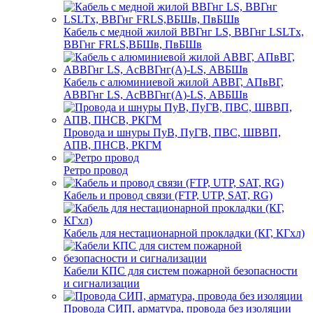
Кабель с медной жилой ВВГнг LS, ВВГнг LSLTx,
ВВГнг FRLS,ВБШв, ПвБШв
Кабель с алюминиевой жилой АВВГ, АПвВГ,
АВВГнг LS, АсВВГнг(А)-LS, АВБШв
Провода и шнуры ПуВ, ПуГВ, ПВС, ШВВП,
АПВ, ПНСВ, РКГМ
Ретро провод
Кабель и провод связи (FTP, UTP, SAT, RG)
Кабель для нестационарной прокладки (КГ, КГхл)
Кабели КПС для систем пожарной безопасности
и сигнализации
Провода СИП, арматура, провода без изоляции