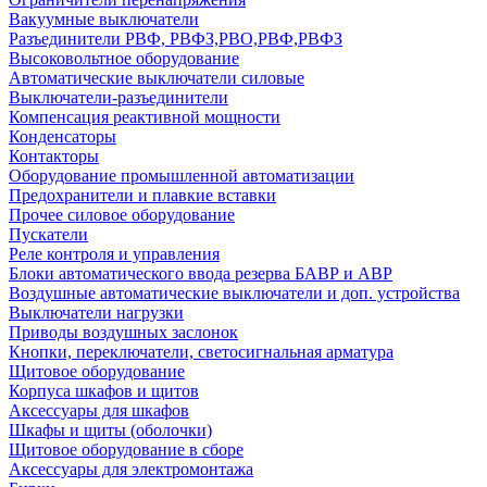
Вакуумные выключатели
Разъединители РВФ, РВФЗ,РВО,РВФ,РВФЗ
Высоковольтное оборудование
Автоматические выключатели cиловые
Выключатели-разъединители
Компенсация реактивной мощности
Конденсаторы
Контакторы
Оборудование промышленной автоматизации
Предохранители и плавкие вставки
Прочее силовое оборудование
Пускатели
Реле контроля и управления
Блоки автоматического ввода резерва БАВР и АВР
Воздушные автоматические выключатели и доп. устройства
Выключатели нагрузки
Приводы воздушных заслонок
Кнопки, переключатели, светосигнальная арматура
Щитовое оборудование
Корпуса шкафов и щитов
Аксессуары для шкафов
Шкафы и щиты (оболочки)
Щитовое оборудование в сборе
Аксессуары для электромонтажа