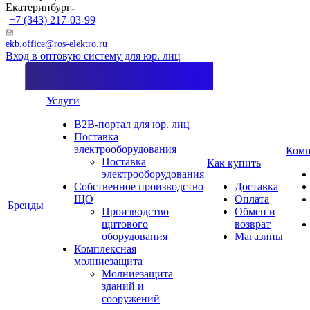
Екатеринбург
+7 (343) 217-03-99
ekb.office@ros-elektro.ru
Вход в оптовую систему для юр. лиц
Услуги
B2B-портал для юр. лиц
Поставка
электрооборудования
Комп
Поставка
Как купить
электрооборудования
Собственное производство
Доставка
ЩО
Оплата
Бренды
Производство
Обмен и
щитового
возврат
оборудования
Магазины
Комплексная
молниезащита
Молниезащита
зданий и
сооружений