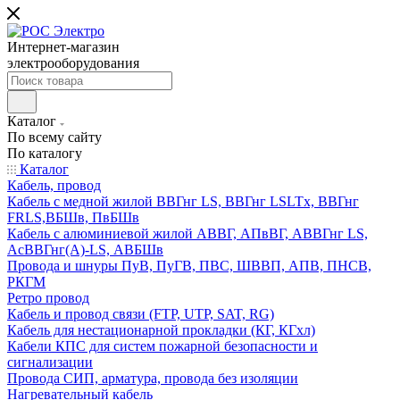
Интернет-магазин
электрооборудования
Каталог
По всему сайту
По каталогу
Каталог
Кабель, провод
Кабель с медной жилой ВВГнг LS, ВВГнг LSLTx, ВВГнг
FRLS,ВБШв, ПвБШв
Кабель с алюминиевой жилой АВВГ, АПвВГ, АВВГнг LS,
АсВВГнг(А)-LS, АВБШв
Провода и шнуры ПуВ, ПуГВ, ПВС, ШВВП, АПВ, ПНСВ,
РКГМ
Ретро провод
Кабель и провод связи (FTP, UTP, SAT, RG)
Кабель для нестационарной прокладки (КГ, КГхл)
Кабели КПС для систем пожарной безопасности и
сигнализации
Провода СИП, арматура, провода без изоляции
Нагревательный кабель