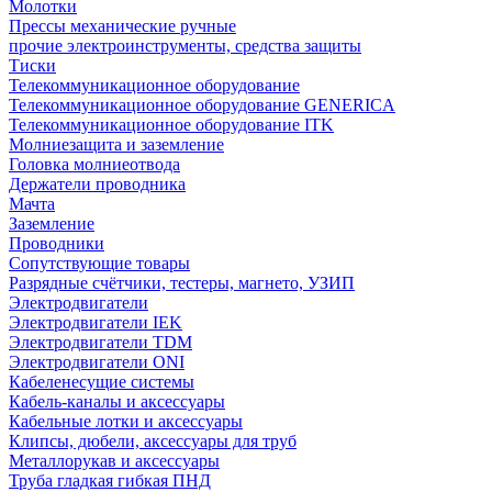
Молотки
Прессы механические ручные
прочие электроинструменты, средства защиты
Тиски
Телекоммуникационное оборудование
Телекоммуникационное оборудование GENERICA
Телекоммуникационное оборудование ITK
Молниезащита и заземление
Головка молниеотвода
Держатели проводника
Мачта
Заземление
Проводники
Сопутствующие товары
Разрядные счётчики, тестеры, магнето, УЗИП
Электродвигатели
Электродвигатели IEK
Электродвигатели TDM
Электродвигатели ONI
Кабеленесущие системы
Кабель-каналы и аксессуары
Кабельные лотки и аксессуары
Клипсы, дюбели, аксессуары для труб
Металлорукав и аксессуары
Труба гладкая гибкая ПНД