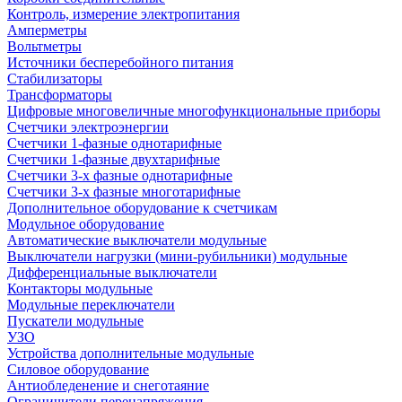
Контроль, измерение электропитания
Амперметры
Вольтметры
Источники бесперебойного питания
Стабилизаторы
Трансформаторы
Цифровые многовеличные многофункциональные приборы
Счетчики электроэнергии
Счетчики 1-фазные однотарифные
Счетчики 1-фазные двухтарифные
Счетчики 3-х фазные однотарифные
Счетчики 3-х фазные многотарифные
Дополнительное оборудование к счетчикам
Модульное оборудование
Автоматические выключатели модульные
Выключатели нагрузки (мини-рубильники) модульные
Дифференциальные выключатели
Контакторы модульные
Модульные переключатели
Пускатели модульные
УЗО
Устройства дополнительные модульные
Силовое оборудование
Антиобледенение и снеготаяние
Ограничители перенапряжения