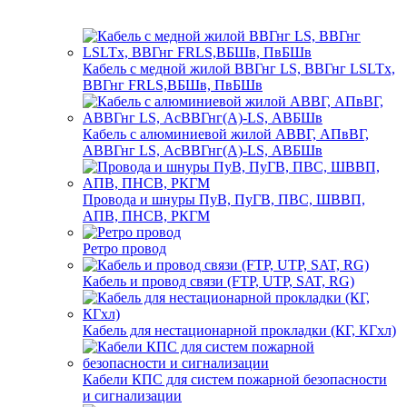
Кабель с медной жилой ВВГнг LS, ВВГнг LSLTx,
ВВГнг FRLS,ВБШв, ПвБШв
Кабель с алюминиевой жилой АВВГ, АПвВГ,
АВВГнг LS, АсВВГнг(А)-LS, АВБШв
Провода и шнуры ПуВ, ПуГВ, ПВС, ШВВП,
АПВ, ПНСВ, РКГМ
Ретро провод
Кабель и провод связи (FTP, UTP, SAT, RG)
Кабель для нестационарной прокладки (КГ, КГхл)
Кабели КПС для систем пожарной безопасности
и сигнализации