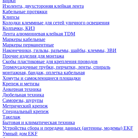
Бирки
Изолента, двухстороняя клейкая лента
Кабельные протяжки
Клипсы
Колодки клеммные для сетей уличного освещения
Колпачки, КИЗ
Лента алюминиевая клейкая TDM
Маркеры кабельные
Маркеры перманентные
Наконечники, гильзы, разъемы, шайбы, клеммы, ЗВИ
Прочие изделия для монтажа
Скобы пластиковые для крепления проводов
Термоусадочные трубки, перчатки, ленты, спираль
монтажная, бандаж, оплетка кабельная
Хомуты и самоклеющиеся площадки
Крепеж и метизы
Анкерная техника
Дюбельная техника
Саморезы, шурупы
Метрический крепеж
Специальный крепеж
Такелаж
Бытовая и климатическая техника
Устройства сбора и передачи данных (антенны, модемы) EKF
Умный дом EKF