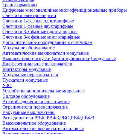
Трансформаторы
Цифровые многовеличные многофункциональные приборы
Счетчики электроэнергии
Счетчики 1-фазные однотарифные
Счетчики 1-фазные двухтарифные
Счетчики 3-х фазные однотарифные
Счетчики 3-х фазные многотарифные
Дополнительное оборудование к счетчикам
Модульное оборудование
Автоматические выключатели модульные
Выключатели нагрузки (мини-рубильники) модульные
Дифференциальные выключатели
Контакторы модульные
Модульные переключатели
Пускатели модульные
УЗО
Устройства дополнительные модульные
Силовое оборудование
Антиобледенение и снеготаяние
Ограничители перенапряжения
Вакуумные выключатели
Разъединители РВФ, РВФЗ,РВО,РВФ,РВФЗ
Высоковольтное оборудование
Автоматические выключатели cиловые
Выключатели-разъединители