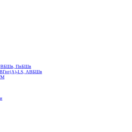
LS,ВБШв, ПвБШв
ВВГнг(А)-LS, АВБШв
ГМ
ии