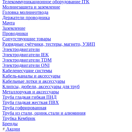
Телекоммуникационное оборудование ITK
Молниезащита и заземление
Головка молниеотвода
Держатели проводника
Мачта
Заземление
Проводники
Сопутствующие товары
Разрядные счётчики, тестеры, магнето, УЗИП
Электродвигатели
Электродвигатели IEK
Электродвигатели TDM
Электродвигатели ONI
Кабеленесущие системы
Кабель-каналы и аксессуары
Кабельные лотки и аксессуары
Клипсы, дюбели, аксессуары для труб
Металлорукав и аксессуары
Труба гладкая гибкая ПНД
Труба гладкая жесткая ПВХ
Труба гофрированная
Труба из стали, оцинк.стали и алюминия
Трубка Кембрик
Бренды
Акции