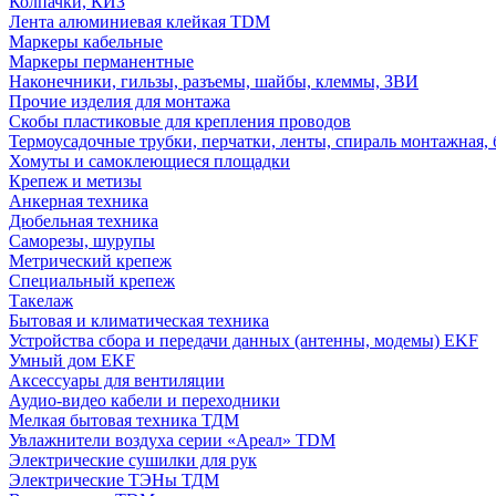
Колпачки, КИЗ
Лента алюминиевая клейкая TDM
Маркеры кабельные
Маркеры перманентные
Наконечники, гильзы, разъемы, шайбы, клеммы, ЗВИ
Прочие изделия для монтажа
Скобы пластиковые для крепления проводов
Термоусадочные трубки, перчатки, ленты, спираль монтажная, 
Хомуты и самоклеющиеся площадки
Крепеж и метизы
Анкерная техника
Дюбельная техника
Саморезы, шурупы
Метрический крепеж
Специальный крепеж
Такелаж
Бытовая и климатическая техника
Устройства сбора и передачи данных (антенны, модемы) EKF
Умный дом EKF
Аксессуары для вентиляции
Аудио-видео кабели и переходники
Мелкая бытовая техника ТДМ
Увлажнители воздуха серии «Ареал» TDM
Электрические сушилки для рук
Электрические ТЭНы ТДМ