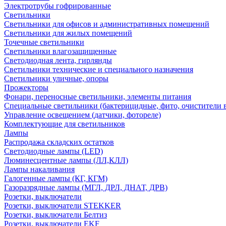
Электротрубы гофрированные
Светильники
Светильники для офисов и административных помещений
Светильники для жилых помещений
Точечные светильники
Светильники влагозащищенные
Светодиодная лента, гирлянды
Светильники технические и специального назначения
Светильники уличные, опоры
Прожекторы
Фонари, переносные светильники, элементы питания
Специальные светильники (бактерицидные, фито, очистители в
Управление освещением (датчики, фотореле)
Комплектующие для светильников
Лампы
Распродажа складских остатков
Светодиодные лампы (LED)
Люминесцентные лампы (ЛЛ,КЛЛ)
Лампы накаливания
Галогенные лампы (КГ, КГМ)
Газоразрядные лампы (МГЛ, ДРЛ, ДНАТ, ДРВ)
Розетки, выключатели
Розетки, выключатели STEKKER
Розетки, выключатели Белтиз
Розетки, выключатели EKF