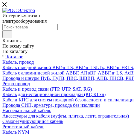
Интернет-магазин
электрооборудования
Каталог
По всему сайту
По каталогу
Каталог
Кабель, провод
Кабель с медной жилой ВВГнг LS, ВВГнг LSLTx, ВВГнг FR
Кабель с алюминиевой жилой АВВГ, АПвВГ, АВВГнг LS, Ас
Провода и шнуры ПуВ, ПуГВ, ПВС, ШВВП, АПВ, ПНСВ, РК
Ретро провод
Кабель и провод связи (FTP, UTP, SAT, RG)
Кабель для нестационарной прокладки (КГ, КГхл)
Кабели КПС для систем пожарной безопасности и сигнализац
Провода СИП, арматура, провода без изоляции
Нагревательный кабель
Аксессуары для кабеля (муфты, плитка, лента оградительная)
Саморегулирующийся кабель
Резистивный кабель
Кабель NYM