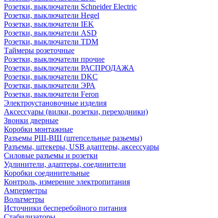
Розетки, выключатели Schneider Electric
Розетки, выключатели Hegel
Розетки, выключатели IEK
Розетки, выключатели ASD
Розетки, выключатели TDM
Таймеры розеточные
Розетки, выключатели прочие
Розетки, выключатели РАСПРОДАЖА
Розетки, выключатели DKC
Розетки, выключатели ЭРА
Розетки, выключатели Feron
Электроустановочные изделия
Аксессуары (вилки, розетки, переходники)
Звонки дверные
Коробки монтажные
Разъемы РШ-ВШ (штепсельные разьемы)
Разъемы, штекеры, USB адаптеры, аксессуары
Силовые разъемы и розетки
Удлинители, адаптеры, соединители
Коробки соединительные
Контроль, измерение электропитания
Амперметры
Вольтметры
Источники бесперебойного питания
Стабилизаторы