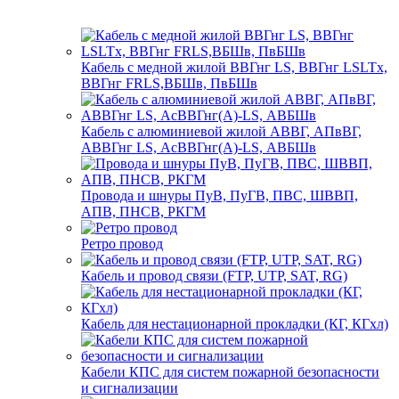
Кабель с медной жилой ВВГнг LS, ВВГнг LSLTx,
ВВГнг FRLS,ВБШв, ПвБШв
Кабель с алюминиевой жилой АВВГ, АПвВГ,
АВВГнг LS, АсВВГнг(А)-LS, АВБШв
Провода и шнуры ПуВ, ПуГВ, ПВС, ШВВП,
АПВ, ПНСВ, РКГМ
Ретро провод
Кабель и провод связи (FTP, UTP, SAT, RG)
Кабель для нестационарной прокладки (КГ, КГхл)
Кабели КПС для систем пожарной безопасности
и сигнализации