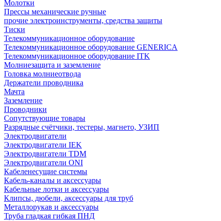
Молотки
Прессы механические ручные
прочие электроинструменты, средства защиты
Тиски
Телекоммуникационное оборудование
Телекоммуникационное оборудование GENERICA
Телекоммуникационное оборудование ITK
Молниезащита и заземление
Головка молниеотвода
Держатели проводника
Мачта
Заземление
Проводники
Сопутствующие товары
Разрядные счётчики, тестеры, магнето, УЗИП
Электродвигатели
Электродвигатели IEK
Электродвигатели TDM
Электродвигатели ONI
Кабеленесущие системы
Кабель-каналы и аксессуары
Кабельные лотки и аксессуары
Клипсы, дюбели, аксессуары для труб
Металлорукав и аксессуары
Труба гладкая гибкая ПНД