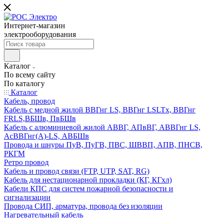
Интернет-магазин
электрооборудования
Каталог
По всему сайту
По каталогу
Каталог
Кабель, провод
Кабель с медной жилой ВВГнг LS, ВВГнг LSLTx, ВВГнг
FRLS,ВБШв, ПвБШв
Кабель с алюминиевой жилой АВВГ, АПвВГ, АВВГнг LS,
АсВВГнг(А)-LS, АВБШв
Провода и шнуры ПуВ, ПуГВ, ПВС, ШВВП, АПВ, ПНСВ,
РКГМ
Ретро провод
Кабель и провод связи (FTP, UTP, SAT, RG)
Кабель для нестационарной прокладки (КГ, КГхл)
Кабели КПС для систем пожарной безопасности и
сигнализации
Провода СИП, арматура, провода без изоляции
Нагревательный кабель