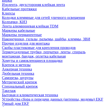
Бирки
Изолента, двухстороняя клейкая лента
Кабельные протяжки
Клипсы
Колодки клеммные для сетей уличного освещения
Колпачки, КИЗ
Лента алюминиевая клейкая TDM
Маркеры кабельные
Маркеры перманентные
Наконечники, гильзы, разъемы, шайбы, клеммы, ЗВИ
Прочие изделия для монтажа
Скобы пластиковые для крепления проводов
Термоусадочные трубки, перчатки, ленты, спираль
монтажная, бандаж, оплетка кабельная
Хомуты и самоклеющиеся площадки
Крепеж и метизы
Анкерная техника
Дюбельная техника
Саморезы, шурупы
Метрический крепеж
Специальный крепеж
Такелаж
Бытовая и климатическая техника
Устройства сбора и передачи данных (антенны, модемы) EKF
Умный дом EKF