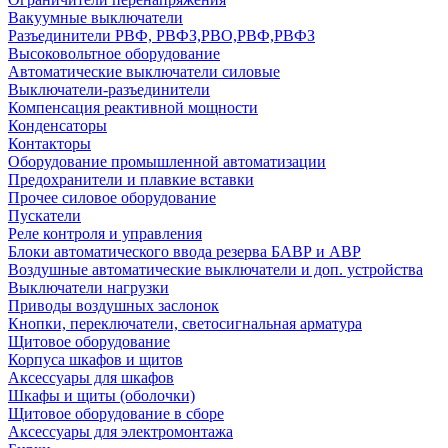
Вакуумные выключатели
Разъединители РВФ, РВФЗ,РВО,РВФ,РВФЗ
Высоковольтное оборудование
Автоматические выключатели cиловые
Выключатели-разъединители
Компенсация реактивной мощности
Конденсаторы
Контакторы
Оборудование промышленной автоматизации
Предохранители и плавкие вставки
Прочее силовое оборудование
Пускатели
Реле контроля и управления
Блоки автоматического ввода резерва БАВР и АВР
Воздушные автоматические выключатели и доп. устройства
Выключатели нагрузки
Приводы воздушных заслонок
Кнопки, переключатели, светосигнальная арматура
Щитовое оборудование
Корпуса шкафов и щитов
Аксессуары для шкафов
Шкафы и щиты (оболочки)
Щитовое оборудование в сборе
Аксессуары для электромонтажа