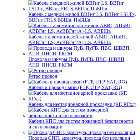
Кабель с медной жилой ВВГнг LS, ВВГнг LSLTx,
ВВГнг FRLS,ВБШв, ПвБШв
Кабель с алюминиевой жилой АВВГ, АПвВГ,
АВВГнг LS, АсВВГнг(А)-LS, АВБШв
Провода и шнуры ПуВ, ПуГВ, ПВС, ШВВП,
АПВ, ПНСВ, РКГМ
Ретро провод
Кабель и провод связи (FTP, UTP, SAT, RG)
Кабель для нестационарной прокладки (КГ, КГхл)
Кабели КПС для систем пожарной безопасности
и сигнализации
Провода СИП, арматура, провода без изоляции