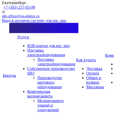
Екатеринбург
+7 (343) 217-03-99
ekb.office@ros-elektro.ru
Вход в оптовую систему для юр. лиц
Услуги
B2B-портал для юр. лиц
Поставка
электрооборудования
Комп
Поставка
Как купить
электрооборудования
Собственное производство
Доставка
ЩО
Оплата
Бренды
Производство
Обмен и
щитового
возврат
оборудования
Магазины
Комплексная
молниезащита
Молниезащита
зданий и
сооружений