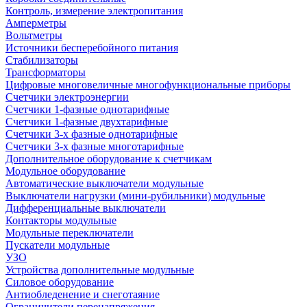
Контроль, измерение электропитания
Амперметры
Вольтметры
Источники бесперебойного питания
Стабилизаторы
Трансформаторы
Цифровые многовеличные многофункциональные приборы
Счетчики электроэнергии
Счетчики 1-фазные однотарифные
Счетчики 1-фазные двухтарифные
Счетчики 3-х фазные однотарифные
Счетчики 3-х фазные многотарифные
Дополнительное оборудование к счетчикам
Модульное оборудование
Автоматические выключатели модульные
Выключатели нагрузки (мини-рубильники) модульные
Дифференциальные выключатели
Контакторы модульные
Модульные переключатели
Пускатели модульные
УЗО
Устройства дополнительные модульные
Силовое оборудование
Антиобледенение и снеготаяние
Ограничители перенапряжения