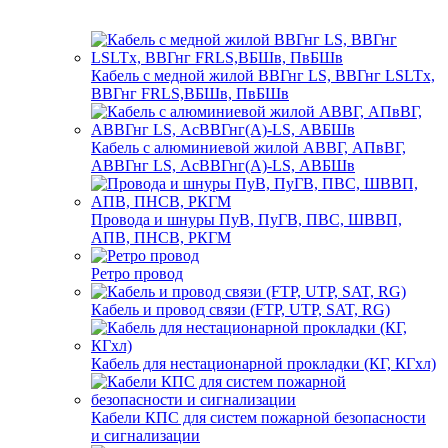
Кабель с медной жилой ВВГнг LS, ВВГнг LSLTx,
ВВГнг FRLS,ВБШв, ПвБШв
Кабель с алюминиевой жилой АВВГ, АПвВГ,
АВВГнг LS, АсВВГнг(А)-LS, АВБШв
Провода и шнуры ПуВ, ПуГВ, ПВС, ШВВП,
АПВ, ПНСВ, РКГМ
Ретро провод
Кабель и провод связи (FTP, UTP, SAT, RG)
Кабель для нестационарной прокладки (КГ, КГхл)
Кабели КПС для систем пожарной безопасности
и сигнализации