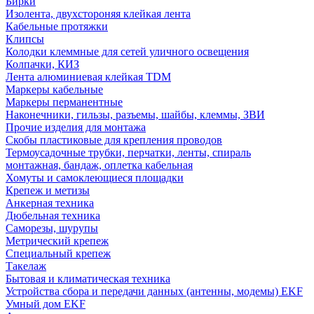
Бирки
Изолента, двухстороняя клейкая лента
Кабельные протяжки
Клипсы
Колодки клеммные для сетей уличного освещения
Колпачки, КИЗ
Лента алюминиевая клейкая TDM
Маркеры кабельные
Маркеры перманентные
Наконечники, гильзы, разъемы, шайбы, клеммы, ЗВИ
Прочие изделия для монтажа
Скобы пластиковые для крепления проводов
Термоусадочные трубки, перчатки, ленты, спираль
монтажная, бандаж, оплетка кабельная
Хомуты и самоклеющиеся площадки
Крепеж и метизы
Анкерная техника
Дюбельная техника
Саморезы, шурупы
Метрический крепеж
Специальный крепеж
Такелаж
Бытовая и климатическая техника
Устройства сбора и передачи данных (антенны, модемы) EKF
Умный дом EKF