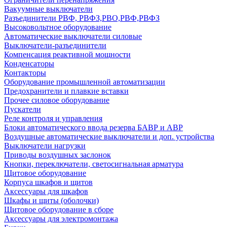
Вакуумные выключатели
Разъединители РВФ, РВФЗ,РВО,РВФ,РВФЗ
Высоковольтное оборудование
Автоматические выключатели cиловые
Выключатели-разъединители
Компенсация реактивной мощности
Конденсаторы
Контакторы
Оборудование промышленной автоматизации
Предохранители и плавкие вставки
Прочее силовое оборудование
Пускатели
Реле контроля и управления
Блоки автоматического ввода резерва БАВР и АВР
Воздушные автоматические выключатели и доп. устройства
Выключатели нагрузки
Приводы воздушных заслонок
Кнопки, переключатели, светосигнальная арматура
Щитовое оборудование
Корпуса шкафов и щитов
Аксессуары для шкафов
Шкафы и щиты (оболочки)
Щитовое оборудование в сборе
Аксессуары для электромонтажа