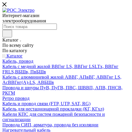
Интернет-магазин
электрооборудования
Каталог
По всему сайту
По каталогу
Каталог
Кабель, провод
Кабель с медной жилой ВВГнг LS, ВВГнг LSLTx, ВВГнг
FRLS,ВБШв, ПвБШв
Кабель с алюминиевой жилой АВВГ, АПвВГ, АВВГнг LS,
АсВВГнг(А)-LS, АВБШв
Провода и шнуры ПуВ, ПуГВ, ПВС, ШВВП, АПВ, ПНСВ,
РКГМ
Ретро провод
Кабель и провод связи (FTP, UTP, SAT, RG)
Кабель для нестационарной прокладки (КГ, КГхл)
Кабели КПС для систем пожарной безопасности и
сигнализации
Провода СИП, арматура, провода без изоляции
Нагревательный кабель