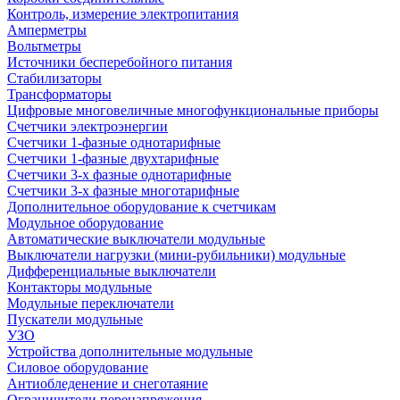
Контроль, измерение электропитания
Амперметры
Вольтметры
Источники бесперебойного питания
Стабилизаторы
Трансформаторы
Цифровые многовеличные многофункциональные приборы
Счетчики электроэнергии
Счетчики 1-фазные однотарифные
Счетчики 1-фазные двухтарифные
Счетчики 3-х фазные однотарифные
Счетчики 3-х фазные многотарифные
Дополнительное оборудование к счетчикам
Модульное оборудование
Автоматические выключатели модульные
Выключатели нагрузки (мини-рубильники) модульные
Дифференциальные выключатели
Контакторы модульные
Модульные переключатели
Пускатели модульные
УЗО
Устройства дополнительные модульные
Силовое оборудование
Антиобледенение и снеготаяние
Ограничители перенапряжения