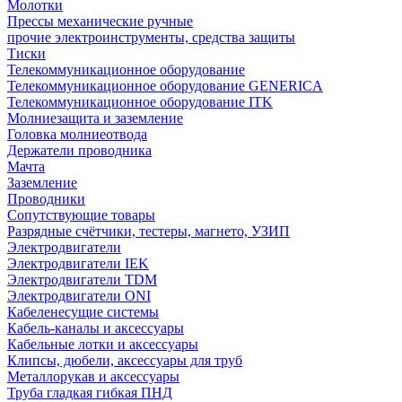
Молотки
Прессы механические ручные
прочие электроинструменты, средства защиты
Тиски
Телекоммуникационное оборудование
Телекоммуникационное оборудование GENERICA
Телекоммуникационное оборудование ITK
Молниезащита и заземление
Головка молниеотвода
Держатели проводника
Мачта
Заземление
Проводники
Сопутствующие товары
Разрядные счётчики, тестеры, магнето, УЗИП
Электродвигатели
Электродвигатели IEK
Электродвигатели TDM
Электродвигатели ONI
Кабеленесущие системы
Кабель-каналы и аксессуары
Кабельные лотки и аксессуары
Клипсы, дюбели, аксессуары для труб
Металлорукав и аксессуары
Труба гладкая гибкая ПНД