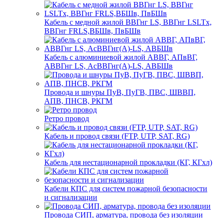
Кабель с медной жилой ВВГнг LS, ВВГнг LSLTx,
ВВГнг FRLS,ВБШв, ПвБШв
Кабель с алюминиевой жилой АВВГ, АПвВГ,
АВВГнг LS, АсВВГнг(А)-LS, АВБШв
Провода и шнуры ПуВ, ПуГВ, ПВС, ШВВП,
АПВ, ПНСВ, РКГМ
Ретро провод
Кабель и провод связи (FTP, UTP, SAT, RG)
Кабель для нестационарной прокладки (КГ, КГхл)
Кабели КПС для систем пожарной безопасности
и сигнализации
Провода СИП, арматура, провода без изоляции