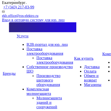
Екатеринбург
+7 (343) 217-03-99
ekb.office@ros-elektro.ru
Вход в оптовую систему для юр. лиц
Услуги
B2B-портал для юр. лиц
Поставка
электрооборудования
Комп
Поставка
Как купить
электрооборудования
Собственное производство
Доставка
ЩО
Оплата
Бренды
Производство
Обмен и
щитового
возврат
оборудования
Магазины
Комплексная
молниезащита
Молниезащита
зданий и
сооружений