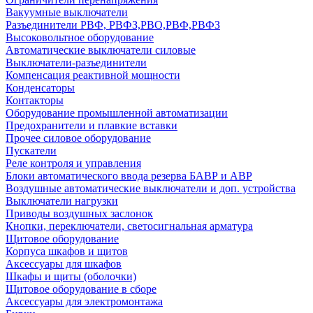
Вакуумные выключатели
Разъединители РВФ, РВФЗ,РВО,РВФ,РВФЗ
Высоковольтное оборудование
Автоматические выключатели cиловые
Выключатели-разъединители
Компенсация реактивной мощности
Конденсаторы
Контакторы
Оборудование промышленной автоматизации
Предохранители и плавкие вставки
Прочее силовое оборудование
Пускатели
Реле контроля и управления
Блоки автоматического ввода резерва БАВР и АВР
Воздушные автоматические выключатели и доп. устройства
Выключатели нагрузки
Приводы воздушных заслонок
Кнопки, переключатели, светосигнальная арматура
Щитовое оборудование
Корпуса шкафов и щитов
Аксессуары для шкафов
Шкафы и щиты (оболочки)
Щитовое оборудование в сборе
Аксессуары для электромонтажа