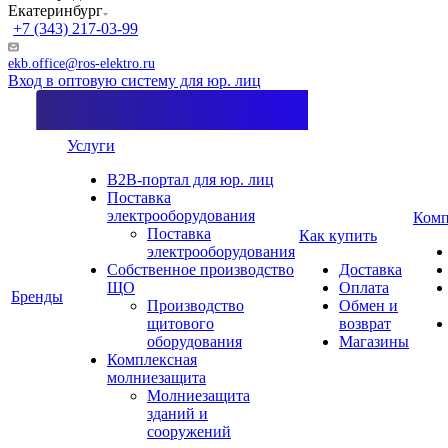
Екатеринбург
+7 (343) 217-03-99
ekb.office@ros-elektro.ru
Вход в оптовую систему для юр. лиц
Услуги
B2B-портал для юр. лиц
Поставка
электрооборудования
Комп
Поставка
Как купить
электрооборудования
Собственное производство
Доставка
ЩО
Оплата
Бренды
Производство
Обмен и
щитового
возврат
оборудования
Магазины
Комплексная
молниезащита
Молниезащита
зданий и
сооружений