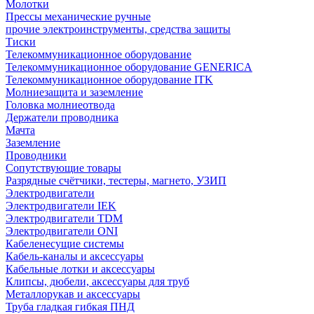
Молотки
Прессы механические ручные
прочие электроинструменты, средства защиты
Тиски
Телекоммуникационное оборудование
Телекоммуникационное оборудование GENERICA
Телекоммуникационное оборудование ITK
Молниезащита и заземление
Головка молниеотвода
Держатели проводника
Мачта
Заземление
Проводники
Сопутствующие товары
Разрядные счётчики, тестеры, магнето, УЗИП
Электродвигатели
Электродвигатели IEK
Электродвигатели TDM
Электродвигатели ONI
Кабеленесущие системы
Кабель-каналы и аксессуары
Кабельные лотки и аксессуары
Клипсы, дюбели, аксессуары для труб
Металлорукав и аксессуары
Труба гладкая гибкая ПНД