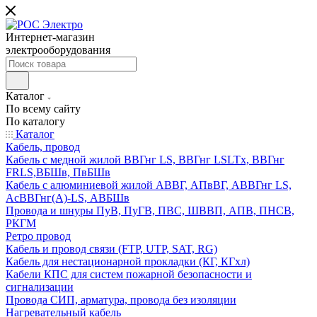
Интернет-магазин
электрооборудования
Каталог
По всему сайту
По каталогу
Каталог
Кабель, провод
Кабель с медной жилой ВВГнг LS, ВВГнг LSLTx, ВВГнг
FRLS,ВБШв, ПвБШв
Кабель с алюминиевой жилой АВВГ, АПвВГ, АВВГнг LS,
АсВВГнг(А)-LS, АВБШв
Провода и шнуры ПуВ, ПуГВ, ПВС, ШВВП, АПВ, ПНСВ,
РКГМ
Ретро провод
Кабель и провод связи (FTP, UTP, SAT, RG)
Кабель для нестационарной прокладки (КГ, КГхл)
Кабели КПС для систем пожарной безопасности и
сигнализации
Провода СИП, арматура, провода без изоляции
Нагревательный кабель