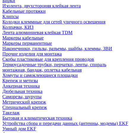
Бирки
Изолента, двухстороняя клейкая лента
Кабельные протяжки
Клипсы
Колодки клеммные для сетей уличного освещения
Колпачки, КИЗ
Лента алюминиевая клейкая TDM
Маркеры кабельные
Маркеры перманентные
Наконечники, гильзы, разъемы, шайбы, клеммы, ЗВИ
Прочие изделия для монтажа
Скобы пластиковые для крепления проводов
Термоусадочные трубки, перчатки, ленты, спираль
монтажная, бандаж, оплетка кабельная
Хомуты и самоклеющиеся площадки
Крепеж и метизы
Анкерная техника
Дюбельная техника
Саморезы, шурупы
Метрический крепеж
Специальный крепеж
Такелаж
Бытовая и климатическая техника
Устройства сбора и передачи данных (антенны, модемы) EKF
Умный дом EKF