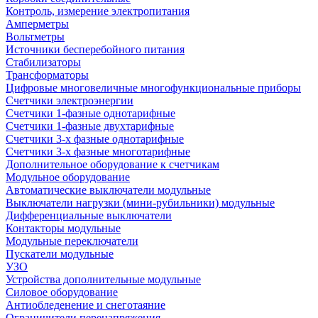
Контроль, измерение электропитания
Амперметры
Вольтметры
Источники бесперебойного питания
Стабилизаторы
Трансформаторы
Цифровые многовеличные многофункциональные приборы
Счетчики электроэнергии
Счетчики 1-фазные однотарифные
Счетчики 1-фазные двухтарифные
Счетчики 3-х фазные однотарифные
Счетчики 3-х фазные многотарифные
Дополнительное оборудование к счетчикам
Модульное оборудование
Автоматические выключатели модульные
Выключатели нагрузки (мини-рубильники) модульные
Дифференциальные выключатели
Контакторы модульные
Модульные переключатели
Пускатели модульные
УЗО
Устройства дополнительные модульные
Силовое оборудование
Антиобледенение и снеготаяние
Ограничители перенапряжения