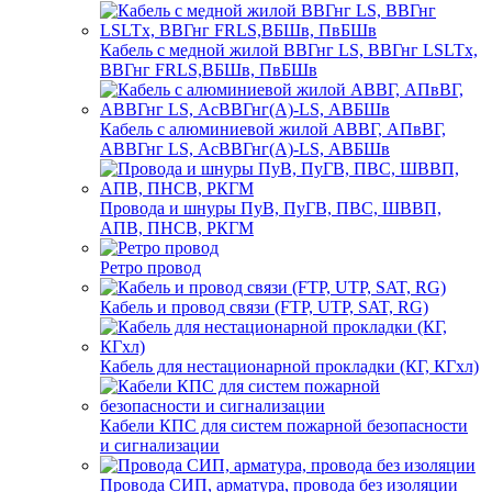
Кабель с медной жилой ВВГнг LS, ВВГнг LSLTx,
ВВГнг FRLS,ВБШв, ПвБШв
Кабель с алюминиевой жилой АВВГ, АПвВГ,
АВВГнг LS, АсВВГнг(А)-LS, АВБШв
Провода и шнуры ПуВ, ПуГВ, ПВС, ШВВП,
АПВ, ПНСВ, РКГМ
Ретро провод
Кабель и провод связи (FTP, UTP, SAT, RG)
Кабель для нестационарной прокладки (КГ, КГхл)
Кабели КПС для систем пожарной безопасности
и сигнализации
Провода СИП, арматура, провода без изоляции