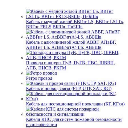
Кабель с медной жилой ВВГнг LS, ВВГнг LSLTx,
ВВГнг FRLS,ВБШв, ПвБШв
Кабель с алюминиевой жилой АВВГ, АПвВГ,
АВВГнг LS, АсВВГнг(А)-LS, АВБШв
Провода и шнуры ПуВ, ПуГВ, ПВС, ШВВП,
АПВ, ПНСВ, РКГМ
Ретро провод
Кабель и провод связи (FTP, UTP, SAT, RG)
Кабель для нестационарной прокладки (КГ, КГхл)
Кабели КПС для систем пожарной безопасности
и сигнализации