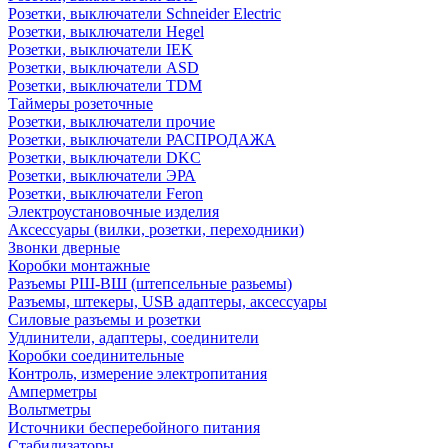
Розетки, выключатели Schneider Electric
Розетки, выключатели Hegel
Розетки, выключатели IEK
Розетки, выключатели ASD
Розетки, выключатели TDM
Таймеры розеточные
Розетки, выключатели прочие
Розетки, выключатели РАСПРОДАЖА
Розетки, выключатели DKC
Розетки, выключатели ЭРА
Розетки, выключатели Feron
Электроустановочные изделия
Аксессуары (вилки, розетки, переходники)
Звонки дверные
Коробки монтажные
Разъемы РШ-ВШ (штепсельные разьемы)
Разъемы, штекеры, USB адаптеры, аксессуары
Силовые разъемы и розетки
Удлинители, адаптеры, соединители
Коробки соединительные
Контроль, измерение электропитания
Амперметры
Вольтметры
Источники бесперебойного питания
Стабилизаторы