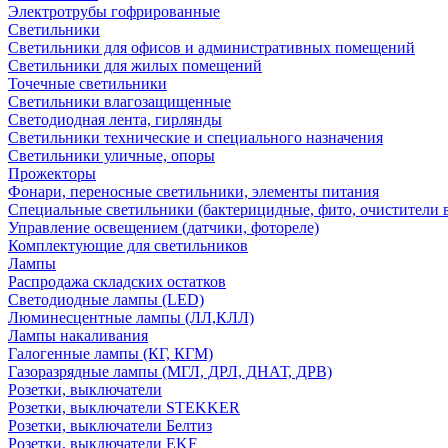
Электротрубы гофрированные
Светильники
Светильники для офисов и административных помещений
Светильники для жилых помещений
Точечные светильники
Светильники влагозащищенные
Светодиодная лента, гирлянды
Светильники технические и специального назначения
Светильники уличные, опоры
Прожекторы
Фонари, переносные светильники, элементы питания
Специальные светильники (бактерицидные, фито, очистители в
Управление освещением (датчики, фотореле)
Комплектующие для светильников
Лампы
Распродажа складских остатков
Светодиодные лампы (LED)
Люминесцентные лампы (ЛЛ,КЛЛ)
Лампы накаливания
Галогенные лампы (КГ, КГМ)
Газоразрядные лампы (МГЛ, ДРЛ, ДНАТ, ДРВ)
Розетки, выключатели
Розетки, выключатели STEKKER
Розетки, выключатели Белтиз
Розетки, выключатели EKF