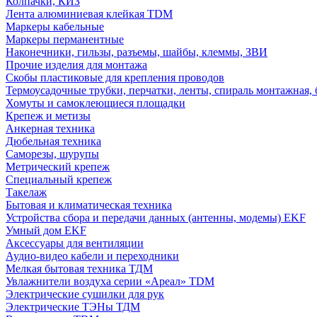
Колпачки, КИЗ
Лента алюминиевая клейкая TDM
Маркеры кабельные
Маркеры перманентные
Наконечники, гильзы, разъемы, шайбы, клеммы, ЗВИ
Прочие изделия для монтажа
Скобы пластиковые для крепления проводов
Термоусадочные трубки, перчатки, ленты, спираль монтажная, 
Хомуты и самоклеющиеся площадки
Крепеж и метизы
Анкерная техника
Дюбельная техника
Саморезы, шурупы
Метрический крепеж
Специальный крепеж
Такелаж
Бытовая и климатическая техника
Устройства сбора и передачи данных (антенны, модемы) EKF
Умный дом EKF
Аксессуары для вентиляции
Аудио-видео кабели и переходники
Мелкая бытовая техника ТДМ
Увлажнители воздуха серии «Ареал» TDM
Электрические сушилки для рук
Электрические ТЭНы ТДМ