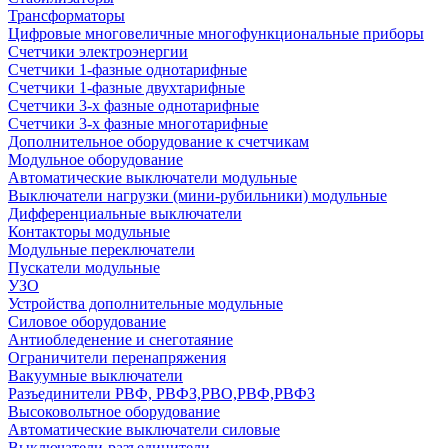
Трансформаторы
Цифровые многовеличные многофункциональные приборы
Счетчики электроэнергии
Счетчики 1-фазные однотарифные
Счетчики 1-фазные двухтарифные
Счетчики 3-х фазные однотарифные
Счетчики 3-х фазные многотарифные
Дополнительное оборудование к счетчикам
Модульное оборудование
Автоматические выключатели модульные
Выключатели нагрузки (мини-рубильники) модульные
Дифференциальные выключатели
Контакторы модульные
Модульные переключатели
Пускатели модульные
УЗО
Устройства дополнительные модульные
Силовое оборудование
Антиобледенение и снеготаяние
Ограничители перенапряжения
Вакуумные выключатели
Разъединители РВФ, РВФЗ,РВО,РВФ,РВФЗ
Высоковольтное оборудование
Автоматические выключатели cиловые
Выключатели-разъединители