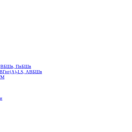
LS,ВБШв, ПвБШв
ВВГнг(А)-LS, АВБШв
ГМ
ии