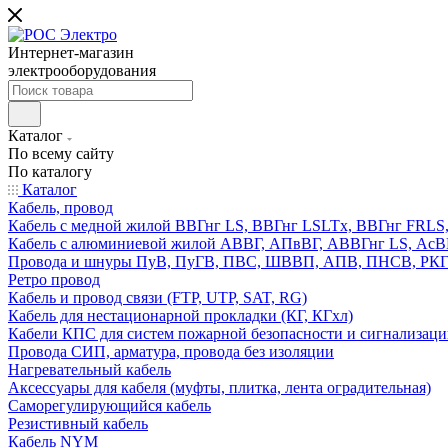
Интернет-магазин
электрооборудования
Каталог
По всему сайту
По каталогу
Каталог
Кабель, провод
Кабель с медной жилой ВВГнг LS, ВВГнг LSLTx, ВВГнг FR
Кабель с алюминиевой жилой АВВГ, АПвВГ, АВВГнг LS, Ас
Провода и шнуры ПуВ, ПуГВ, ПВС, ШВВП, АПВ, ПНСВ, РК
Ретро провод
Кабель и провод связи (FTP, UTP, SAT, RG)
Кабель для нестационарной прокладки (КГ, КГхл)
Кабели КПС для систем пожарной безопасности и сигнализац
Провода СИП, арматура, провода без изоляции
Нагревательный кабель
Аксессуары для кабеля (муфты, плитка, лента оградительная)
Саморегулирующийся кабель
Резистивный кабель
Кабель NYM