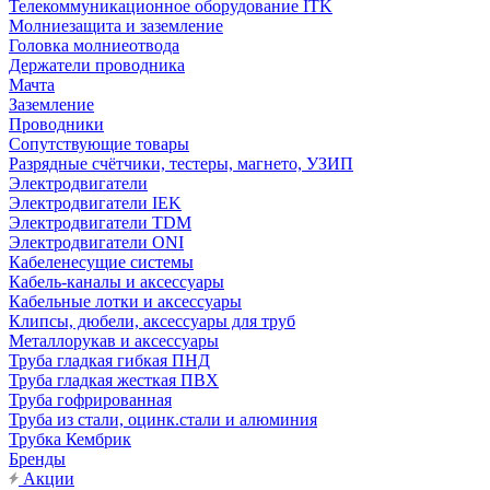
Телекоммуникационное оборудование ITK
Молниезащита и заземление
Головка молниеотвода
Держатели проводника
Мачта
Заземление
Проводники
Сопутствующие товары
Разрядные счётчики, тестеры, магнето, УЗИП
Электродвигатели
Электродвигатели IEK
Электродвигатели TDM
Электродвигатели ONI
Кабеленесущие системы
Кабель-каналы и аксессуары
Кабельные лотки и аксессуары
Клипсы, дюбели, аксессуары для труб
Металлорукав и аксессуары
Труба гладкая гибкая ПНД
Труба гладкая жесткая ПВХ
Труба гофрированная
Труба из стали, оцинк.стали и алюминия
Трубка Кембрик
Бренды
Акции