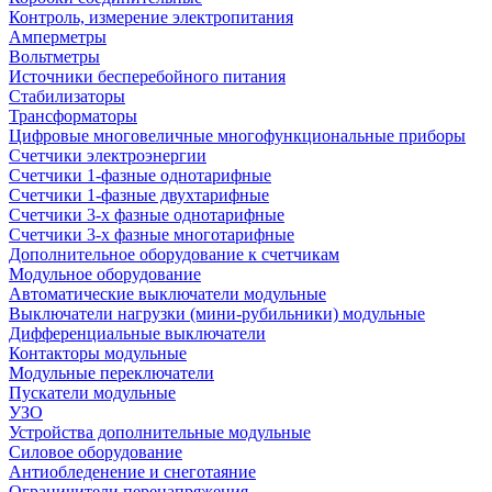
Контроль, измерение электропитания
Амперметры
Вольтметры
Источники бесперебойного питания
Стабилизаторы
Трансформаторы
Цифровые многовеличные многофункциональные приборы
Счетчики электроэнергии
Счетчики 1-фазные однотарифные
Счетчики 1-фазные двухтарифные
Счетчики 3-х фазные однотарифные
Счетчики 3-х фазные многотарифные
Дополнительное оборудование к счетчикам
Модульное оборудование
Автоматические выключатели модульные
Выключатели нагрузки (мини-рубильники) модульные
Дифференциальные выключатели
Контакторы модульные
Модульные переключатели
Пускатели модульные
УЗО
Устройства дополнительные модульные
Силовое оборудование
Антиобледенение и снеготаяние
Ограничители перенапряжения