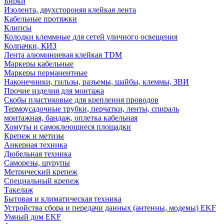
Бирки
Изолента, двухстороняя клейкая лента
Кабельные протяжки
Клипсы
Колодки клеммные для сетей уличного освещения
Колпачки, КИЗ
Лента алюминиевая клейкая TDM
Маркеры кабельные
Маркеры перманентные
Наконечники, гильзы, разъемы, шайбы, клеммы, ЗВИ
Прочие изделия для монтажа
Скобы пластиковые для крепления проводов
Термоусадочные трубки, перчатки, ленты, спираль
монтажная, бандаж, оплетка кабельная
Хомуты и самоклеющиеся площадки
Крепеж и метизы
Анкерная техника
Дюбельная техника
Саморезы, шурупы
Метрический крепеж
Специальный крепеж
Такелаж
Бытовая и климатическая техника
Устройства сбора и передачи данных (антенны, модемы) EKF
Умный дом EKF