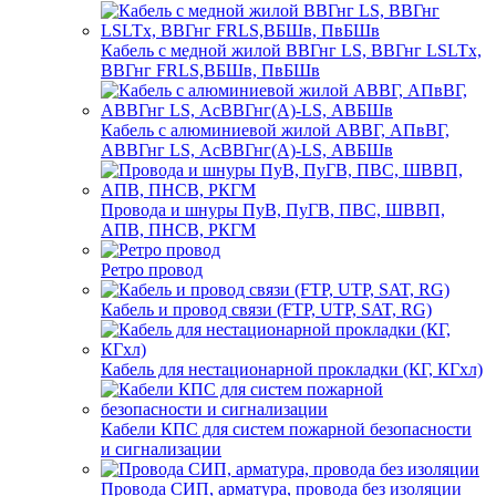
Кабель с медной жилой ВВГнг LS, ВВГнг LSLTx,
ВВГнг FRLS,ВБШв, ПвБШв
Кабель с алюминиевой жилой АВВГ, АПвВГ,
АВВГнг LS, АсВВГнг(А)-LS, АВБШв
Провода и шнуры ПуВ, ПуГВ, ПВС, ШВВП,
АПВ, ПНСВ, РКГМ
Ретро провод
Кабель и провод связи (FTP, UTP, SAT, RG)
Кабель для нестационарной прокладки (КГ, КГхл)
Кабели КПС для систем пожарной безопасности
и сигнализации
Провода СИП, арматура, провода без изоляции