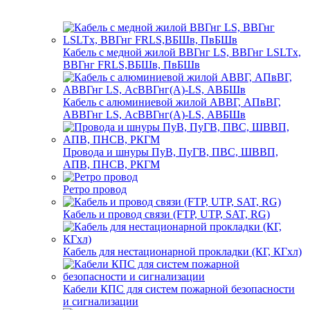
Кабель с медной жилой ВВГнг LS, ВВГнг LSLTx,
ВВГнг FRLS,ВБШв, ПвБШв
Кабель с алюминиевой жилой АВВГ, АПвВГ,
АВВГнг LS, АсВВГнг(А)-LS, АВБШв
Провода и шнуры ПуВ, ПуГВ, ПВС, ШВВП,
АПВ, ПНСВ, РКГМ
Ретро провод
Кабель и провод связи (FTP, UTP, SAT, RG)
Кабель для нестационарной прокладки (КГ, КГхл)
Кабели КПС для систем пожарной безопасности
и сигнализации