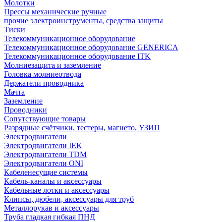
Молотки
Прессы механические ручные
прочие электроинструменты, средства защиты
Тиски
Телекоммуникационное оборудование
Телекоммуникационное оборудование GENERICA
Телекоммуникационное оборудование ITK
Молниезащита и заземление
Головка молниеотвода
Держатели проводника
Мачта
Заземление
Проводники
Сопутствующие товары
Разрядные счётчики, тестеры, магнето, УЗИП
Электродвигатели
Электродвигатели IEK
Электродвигатели TDM
Электродвигатели ONI
Кабеленесущие системы
Кабель-каналы и аксессуары
Кабельные лотки и аксессуары
Клипсы, дюбели, аксессуары для труб
Металлорукав и аксессуары
Труба гладкая гибкая ПНД