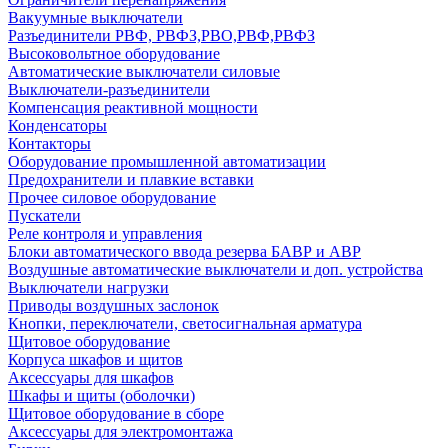
Вакуумные выключатели
Разъединители РВФ, РВФЗ,РВО,РВФ,РВФЗ
Высоковольтное оборудование
Автоматические выключатели cиловые
Выключатели-разъединители
Компенсация реактивной мощности
Конденсаторы
Контакторы
Оборудование промышленной автоматизации
Предохранители и плавкие вставки
Прочее силовое оборудование
Пускатели
Реле контроля и управления
Блоки автоматического ввода резерва БАВР и АВР
Воздушные автоматические выключатели и доп. устройства
Выключатели нагрузки
Приводы воздушных заслонок
Кнопки, переключатели, светосигнальная арматура
Щитовое оборудование
Корпуса шкафов и щитов
Аксессуары для шкафов
Шкафы и щиты (оболочки)
Щитовое оборудование в сборе
Аксессуары для электромонтажа