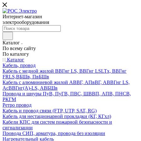
Интернет-магазин
электрооборудования
Каталог
По всему сайту
По каталогу
Каталог
Кабель, провод
Кабель с медной жилой ВВГнг LS, ВВГнг LSLTx, ВВГнг
FRLS,ВБШв, ПвБШв
Кабель с алюминиевой жилой АВВГ, АПвВГ, АВВГнг LS,
АсВВГнг(А)-LS, АВБШв
Провода и шнуры ПуВ, ПуГВ, ПВС, ШВВП, АПВ, ПНСВ,
РКГМ
Ретро провод
Кабель и провод связи (FTP, UTP, SAT, RG)
Кабель для нестационарной прокладки (КГ, КГхл)
Кабели КПС для систем пожарной безопасности и
сигнализации
Провода СИП, арматура, провода без изоляции
Нагревательный кабель