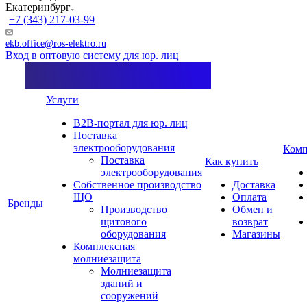
Екатеринбург
+7 (343) 217-03-99
ekb.office@ros-elektro.ru
Вход в оптовую систему для юр. лиц
Услуги
B2B-портал для юр. лиц
Поставка
электрооборудования
Комп
Поставка
Как купить
электрооборудования
Собственное производство
Доставка
ЩО
Оплата
Бренды
Производство
Обмен и
щитового
возврат
оборудования
Магазины
Комплексная
молниезащита
Молниезащита
зданий и
сооружений