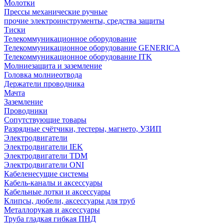
Молотки
Прессы механические ручные
прочие электроинструменты, средства защиты
Тиски
Телекоммуникационное оборудование
Телекоммуникационное оборудование GENERICA
Телекоммуникационное оборудование ITK
Молниезащита и заземление
Головка молниеотвода
Держатели проводника
Мачта
Заземление
Проводники
Сопутствующие товары
Разрядные счётчики, тестеры, магнето, УЗИП
Электродвигатели
Электродвигатели IEK
Электродвигатели TDM
Электродвигатели ONI
Кабеленесущие системы
Кабель-каналы и аксессуары
Кабельные лотки и аксессуары
Клипсы, дюбели, аксессуары для труб
Металлорукав и аксессуары
Труба гладкая гибкая ПНД