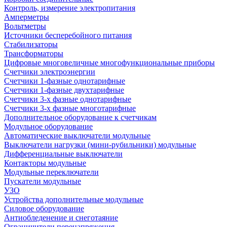
Контроль, измерение электропитания
Амперметры
Вольтметры
Источники бесперебойного питания
Стабилизаторы
Трансформаторы
Цифровые многовеличные многофункциональные приборы
Счетчики электроэнергии
Счетчики 1-фазные однотарифные
Счетчики 1-фазные двухтарифные
Счетчики 3-х фазные однотарифные
Счетчики 3-х фазные многотарифные
Дополнительное оборудование к счетчикам
Модульное оборудование
Автоматические выключатели модульные
Выключатели нагрузки (мини-рубильники) модульные
Дифференциальные выключатели
Контакторы модульные
Модульные переключатели
Пускатели модульные
УЗО
Устройства дополнительные модульные
Силовое оборудование
Антиобледенение и снеготаяние
Ограничители перенапряжения