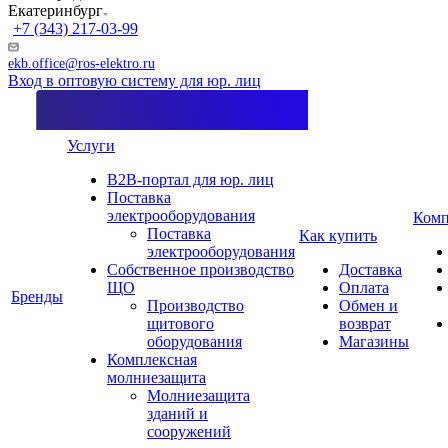
Екатеринбург
+7 (343) 217-03-99
ekb.office@ros-elektro.ru
Вход в оптовую систему для юр. лиц
Услуги
B2B-портал для юр. лиц
Поставка
электрооборудования
Комп
Поставка
Как купить
электрооборудования
Собственное производство
Доставка
ЩО
Оплата
Бренды
Производство
Обмен и
щитового
возврат
оборудования
Магазины
Комплексная
молниезащита
Молниезащита
зданий и
сооружений