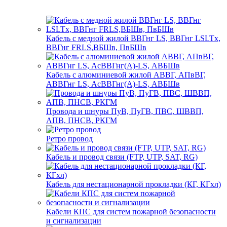
Кабель с медной жилой ВВГнг LS, ВВГнг LSLTx,
ВВГнг FRLS,ВБШв, ПвБШв
Кабель с алюминиевой жилой АВВГ, АПвВГ,
АВВГнг LS, АсВВГнг(А)-LS, АВБШв
Провода и шнуры ПуВ, ПуГВ, ПВС, ШВВП,
АПВ, ПНСВ, РКГМ
Ретро провод
Кабель и провод связи (FTP, UTP, SAT, RG)
Кабель для нестационарной прокладки (КГ, КГхл)
Кабели КПС для систем пожарной безопасности
и сигнализации