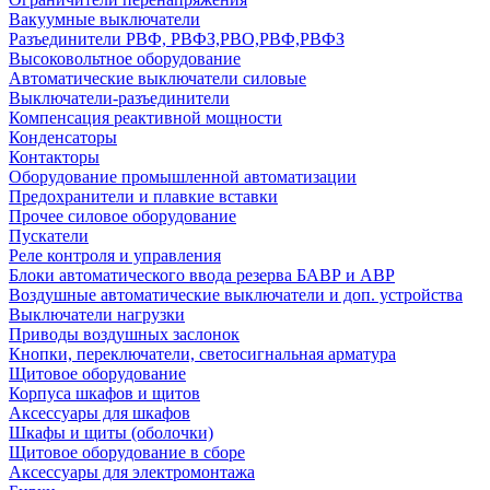
Вакуумные выключатели
Разъединители РВФ, РВФЗ,РВО,РВФ,РВФЗ
Высоковольтное оборудование
Автоматические выключатели cиловые
Выключатели-разъединители
Компенсация реактивной мощности
Конденсаторы
Контакторы
Оборудование промышленной автоматизации
Предохранители и плавкие вставки
Прочее силовое оборудование
Пускатели
Реле контроля и управления
Блоки автоматического ввода резерва БАВР и АВР
Воздушные автоматические выключатели и доп. устройства
Выключатели нагрузки
Приводы воздушных заслонок
Кнопки, переключатели, светосигнальная арматура
Щитовое оборудование
Корпуса шкафов и щитов
Аксессуары для шкафов
Шкафы и щиты (оболочки)
Щитовое оборудование в сборе
Аксессуары для электромонтажа