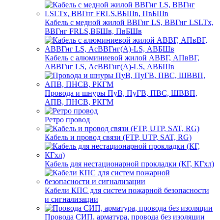
Кабель с медной жилой ВВГнг LS, ВВГнг LSLTx,
ВВГнг FRLS,ВБШв, ПвБШв
Кабель с алюминиевой жилой АВВГ, АПвВГ,
АВВГнг LS, АсВВГнг(А)-LS, АВБШв
Провода и шнуры ПуВ, ПуГВ, ПВС, ШВВП,
АПВ, ПНСВ, РКГМ
Ретро провод
Кабель и провод связи (FTP, UTP, SAT, RG)
Кабель для нестационарной прокладки (КГ, КГхл)
Кабели КПС для систем пожарной безопасности
и сигнализации
Провода СИП, арматура, провода без изоляции