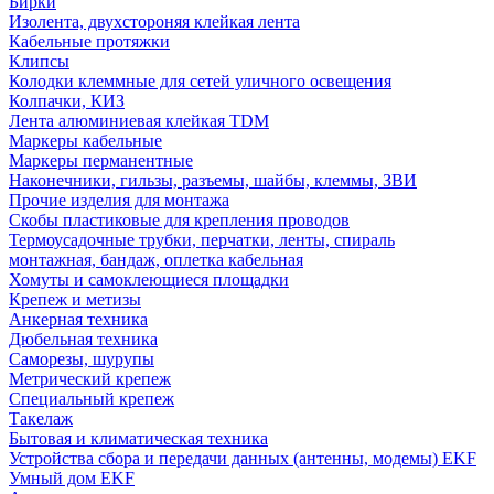
Бирки
Изолента, двухстороняя клейкая лента
Кабельные протяжки
Клипсы
Колодки клеммные для сетей уличного освещения
Колпачки, КИЗ
Лента алюминиевая клейкая TDM
Маркеры кабельные
Маркеры перманентные
Наконечники, гильзы, разъемы, шайбы, клеммы, ЗВИ
Прочие изделия для монтажа
Скобы пластиковые для крепления проводов
Термоусадочные трубки, перчатки, ленты, спираль
монтажная, бандаж, оплетка кабельная
Хомуты и самоклеющиеся площадки
Крепеж и метизы
Анкерная техника
Дюбельная техника
Саморезы, шурупы
Метрический крепеж
Специальный крепеж
Такелаж
Бытовая и климатическая техника
Устройства сбора и передачи данных (антенны, модемы) EKF
Умный дом EKF