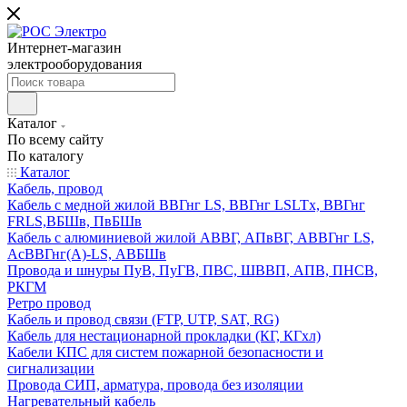
Интернет-магазин
электрооборудования
Каталог
По всему сайту
По каталогу
Каталог
Кабель, провод
Кабель с медной жилой ВВГнг LS, ВВГнг LSLTx, ВВГнг
FRLS,ВБШв, ПвБШв
Кабель с алюминиевой жилой АВВГ, АПвВГ, АВВГнг LS,
АсВВГнг(А)-LS, АВБШв
Провода и шнуры ПуВ, ПуГВ, ПВС, ШВВП, АПВ, ПНСВ,
РКГМ
Ретро провод
Кабель и провод связи (FTP, UTP, SAT, RG)
Кабель для нестационарной прокладки (КГ, КГхл)
Кабели КПС для систем пожарной безопасности и
сигнализации
Провода СИП, арматура, провода без изоляции
Нагревательный кабель