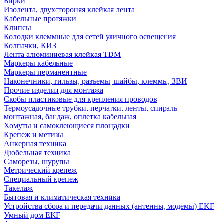
Бирки
Изолента, двухстороняя клейкая лента
Кабельные протяжки
Клипсы
Колодки клеммные для сетей уличного освещения
Колпачки, КИЗ
Лента алюминиевая клейкая TDM
Маркеры кабельные
Маркеры перманентные
Наконечники, гильзы, разъемы, шайбы, клеммы, ЗВИ
Прочие изделия для монтажа
Скобы пластиковые для крепления проводов
Термоусадочные трубки, перчатки, ленты, спираль
монтажная, бандаж, оплетка кабельная
Хомуты и самоклеющиеся площадки
Крепеж и метизы
Анкерная техника
Дюбельная техника
Саморезы, шурупы
Метрический крепеж
Специальный крепеж
Такелаж
Бытовая и климатическая техника
Устройства сбора и передачи данных (антенны, модемы) EKF
Умный дом EKF