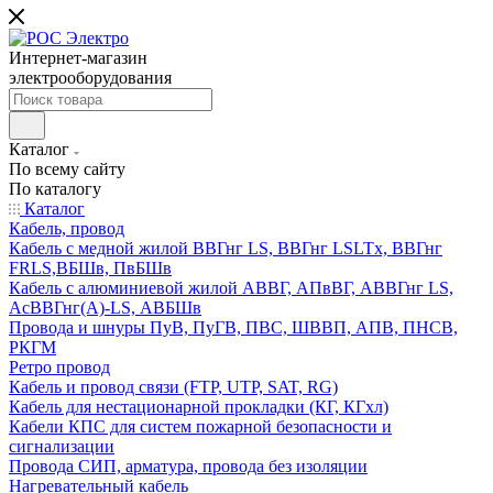
Интернет-магазин
электрооборудования
Каталог
По всему сайту
По каталогу
Каталог
Кабель, провод
Кабель с медной жилой ВВГнг LS, ВВГнг LSLTx, ВВГнг
FRLS,ВБШв, ПвБШв
Кабель с алюминиевой жилой АВВГ, АПвВГ, АВВГнг LS,
АсВВГнг(А)-LS, АВБШв
Провода и шнуры ПуВ, ПуГВ, ПВС, ШВВП, АПВ, ПНСВ,
РКГМ
Ретро провод
Кабель и провод связи (FTP, UTP, SAT, RG)
Кабель для нестационарной прокладки (КГ, КГхл)
Кабели КПС для систем пожарной безопасности и
сигнализации
Провода СИП, арматура, провода без изоляции
Нагревательный кабель