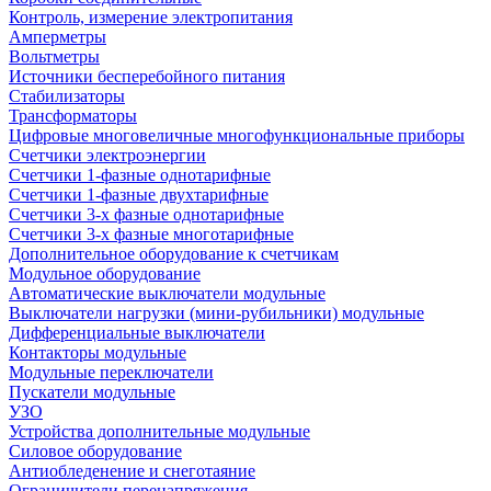
Контроль, измерение электропитания
Амперметры
Вольтметры
Источники бесперебойного питания
Стабилизаторы
Трансформаторы
Цифровые многовеличные многофункциональные приборы
Счетчики электроэнергии
Счетчики 1-фазные однотарифные
Счетчики 1-фазные двухтарифные
Счетчики 3-х фазные однотарифные
Счетчики 3-х фазные многотарифные
Дополнительное оборудование к счетчикам
Модульное оборудование
Автоматические выключатели модульные
Выключатели нагрузки (мини-рубильники) модульные
Дифференциальные выключатели
Контакторы модульные
Модульные переключатели
Пускатели модульные
УЗО
Устройства дополнительные модульные
Силовое оборудование
Антиобледенение и снеготаяние
Ограничители перенапряжения