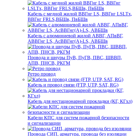
Кабель с медной жилой ВВГнг LS, ВВГнг LSLTx,
ВВГнг FRLS,ВБШв, ПвБШв
Кабель с алюминиевой жилой АВВГ, АПвВГ,
АВВГнг LS, АсВВГнг(А)-LS, АВБШв
Провода и шнуры ПуВ, ПуГВ, ПВС, ШВВП,
АПВ, ПНСВ, РКГМ
Ретро провод
Кабель и провод связи (FTP, UTP, SAT, RG)
Кабель для нестационарной прокладки (КГ, КГхл)
Кабели КПС для систем пожарной безопасности
и сигнализации
Провода СИП, арматура, провода без изоляции