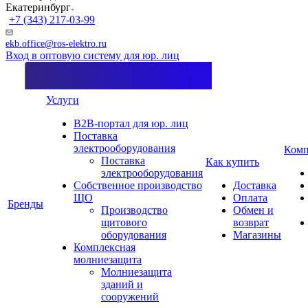
Екатеринбург
+7 (343) 217-03-99
ekb.office@ros-elektro.ru
Вход в оптовую систему для юр. лиц
Услуги
B2B-портал для юр. лиц
Поставка
электрооборудования
Комп
Поставка
Как купить
электрооборудования
Собственное производство
Доставка
ЩО
Оплата
Бренды
Производство
Обмен и
щитового
возврат
оборудования
Магазины
Комплексная
молниезащита
Молниезащита
зданий и
сооружений