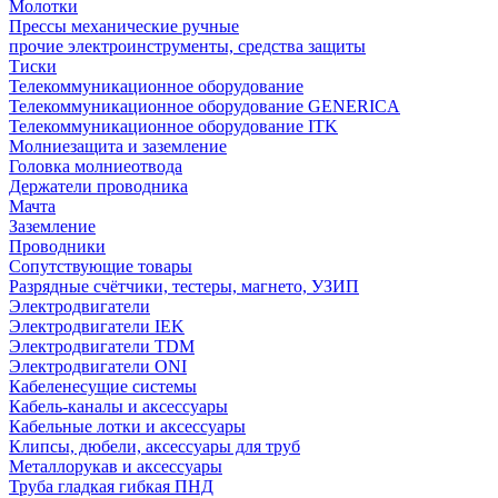
Молотки
Прессы механические ручные
прочие электроинструменты, средства защиты
Тиски
Телекоммуникационное оборудование
Телекоммуникационное оборудование GENERICA
Телекоммуникационное оборудование ITK
Молниезащита и заземление
Головка молниеотвода
Держатели проводника
Мачта
Заземление
Проводники
Сопутствующие товары
Разрядные счётчики, тестеры, магнето, УЗИП
Электродвигатели
Электродвигатели IEK
Электродвигатели TDM
Электродвигатели ONI
Кабеленесущие системы
Кабель-каналы и аксессуары
Кабельные лотки и аксессуары
Клипсы, дюбели, аксессуары для труб
Металлорукав и аксессуары
Труба гладкая гибкая ПНД