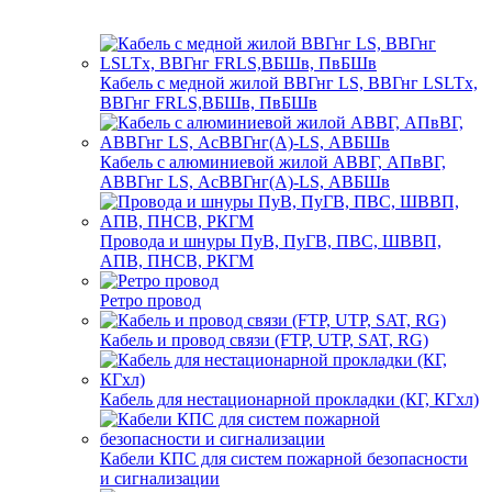
Кабель с медной жилой ВВГнг LS, ВВГнг LSLTx,
ВВГнг FRLS,ВБШв, ПвБШв
Кабель с алюминиевой жилой АВВГ, АПвВГ,
АВВГнг LS, АсВВГнг(А)-LS, АВБШв
Провода и шнуры ПуВ, ПуГВ, ПВС, ШВВП,
АПВ, ПНСВ, РКГМ
Ретро провод
Кабель и провод связи (FTP, UTP, SAT, RG)
Кабель для нестационарной прокладки (КГ, КГхл)
Кабели КПС для систем пожарной безопасности
и сигнализации