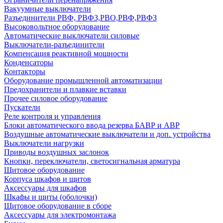
Вакуумные выключатели
Разъединители РВФ, РВФЗ,РВО,РВФ,РВФЗ
Высоковольтное оборудование
Автоматические выключатели cиловые
Выключатели-разъединители
Компенсация реактивной мощности
Конденсаторы
Контакторы
Оборудование промышленной автоматизации
Предохранители и плавкие вставки
Прочее силовое оборудование
Пускатели
Реле контроля и управления
Блоки автоматического ввода резерва БАВР и АВР
Воздушные автоматические выключатели и доп. устройства
Выключатели нагрузки
Приводы воздушных заслонок
Кнопки, переключатели, светосигнальная арматура
Щитовое оборудование
Корпуса шкафов и щитов
Аксессуары для шкафов
Шкафы и щиты (оболочки)
Щитовое оборудование в сборе
Аксессуары для электромонтажа