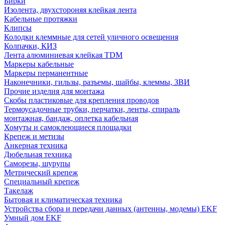
Бирки
Изолента, двухстороняя клейкая лента
Кабельные протяжки
Клипсы
Колодки клеммные для сетей уличного освещения
Колпачки, КИЗ
Лента алюминиевая клейкая TDM
Маркеры кабельные
Маркеры перманентные
Наконечники, гильзы, разъемы, шайбы, клеммы, ЗВИ
Прочие изделия для монтажа
Скобы пластиковые для крепления проводов
Термоусадочные трубки, перчатки, ленты, спираль
монтажная, бандаж, оплетка кабельная
Хомуты и самоклеющиеся площадки
Крепеж и метизы
Анкерная техника
Дюбельная техника
Саморезы, шурупы
Метрический крепеж
Специальный крепеж
Такелаж
Бытовая и климатическая техника
Устройства сбора и передачи данных (антенны, модемы) EKF
Умный дом EKF