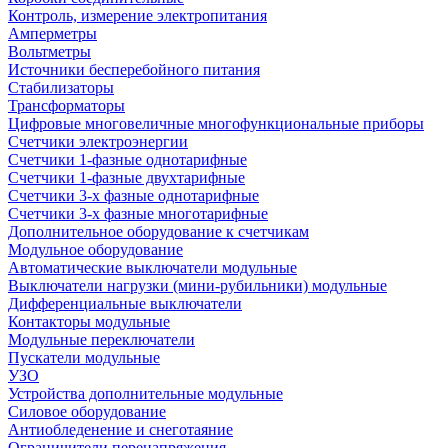
Контроль, измерение электропитания
Амперметры
Вольтметры
Источники бесперебойного питания
Стабилизаторы
Трансформаторы
Цифровые многовеличные многофункциональные приборы
Счетчики электроэнергии
Счетчики 1-фазные однотарифные
Счетчики 1-фазные двухтарифные
Счетчики 3-х фазные однотарифные
Счетчики 3-х фазные многотарифные
Дополнительное оборудование к счетчикам
Модульное оборудование
Автоматические выключатели модульные
Выключатели нагрузки (мини-рубильники) модульные
Дифференциальные выключатели
Контакторы модульные
Модульные переключатели
Пускатели модульные
УЗО
Устройства дополнительные модульные
Силовое оборудование
Антиобледенение и снеготаяние
Ограничители перенапряжения