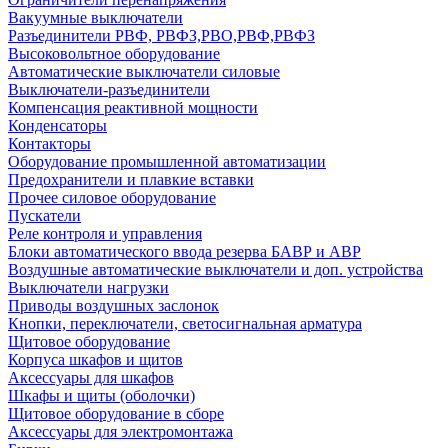
Вакуумные выключатели
Разъединители РВФ, РВФЗ,РВО,РВФ,РВФЗ
Высоковольтное оборудование
Автоматические выключатели cиловые
Выключатели-разъединители
Компенсация реактивной мощности
Конденсаторы
Контакторы
Оборудование промышленной автоматизации
Предохранители и плавкие вставки
Прочее силовое оборудование
Пускатели
Реле контроля и управления
Блоки автоматического ввода резерва БАВР и АВР
Воздушные автоматические выключатели и доп. устройства
Выключатели нагрузки
Приводы воздушных заслонок
Кнопки, переключатели, светосигнальная арматура
Щитовое оборудование
Корпуса шкафов и щитов
Аксессуары для шкафов
Шкафы и щиты (оболочки)
Щитовое оборудование в сборе
Аксессуары для электромонтажа