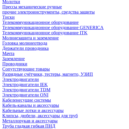
Молотки
Прессы механические ручные
прочие электроинструменты, средства защиты
Тиски
Телекоммуникационное оборудование
Телекоммуникационное оборудование GENERICA
Телекоммуникационное оборудование ITK
Молниезащита и заземление
Головка молниеотвода
Держатели проводника
Мачта
Заземление
Проводники
Сопутствующие товары
Разрядные счётчики, тестеры, магнето, УЗИП
Электродвигатели
Электродвигатели IEK
Электродвигатели TDM
Электродвигатели ONI
Кабеленесущие системы
Кабель-каналы и аксессуары
Кабельные лотки и аксессуары
Клипсы, дюбели, аксессуары для труб
Металлорукав и аксессуары
Труба гладкая гибкая ПНД