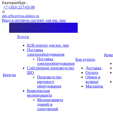
Екатеринбург
+7 (343) 217-03-99
ekb.office@ros-elektro.ru
Вход в оптовую систему для юр. лиц
Услуги
B2B-портал для юр. лиц
Поставка
электрооборудования
Комп
Поставка
Как купить
электрооборудования
Собственное производство
Доставка
ЩО
Оплата
Бренды
Производство
Обмен и
щитового
возврат
оборудования
Магазины
Комплексная
молниезащита
Молниезащита
зданий и
сооружений