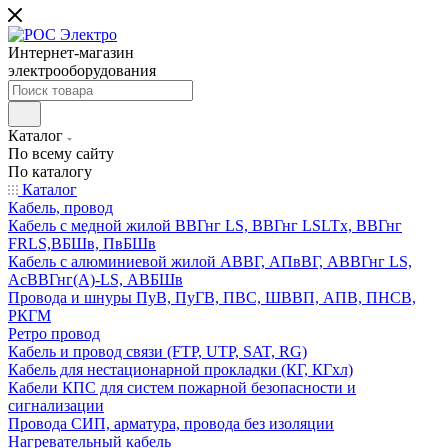
Интернет-магазин
электрооборудования
Каталог
По всему сайту
По каталогу
Каталог
Кабель, провод
Кабель с медной жилой ВВГнг LS, ВВГнг LSLTx, ВВГнг
FRLS,ВБШв, ПвБШв
Кабель с алюминиевой жилой АВВГ, АПвВГ, АВВГнг LS,
АсВВГнг(А)-LS, АВБШв
Провода и шнуры ПуВ, ПуГВ, ПВС, ШВВП, АПВ, ПНСВ,
РКГМ
Ретро провод
Кабель и провод связи (FTP, UTP, SAT, RG)
Кабель для нестационарной прокладки (КГ, КГхл)
Кабели КПС для систем пожарной безопасности и
сигнализации
Провода СИП, арматура, провода без изоляции
Нагревательный кабель