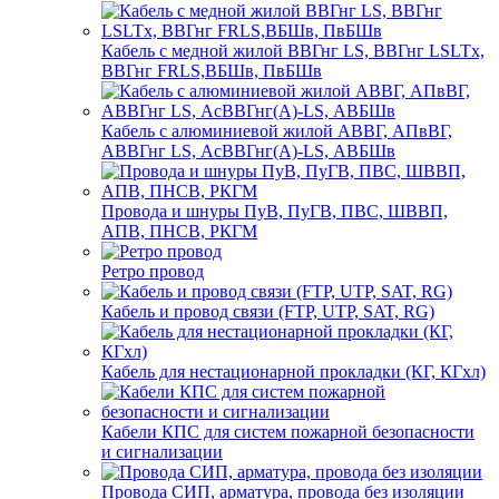
Кабель с медной жилой ВВГнг LS, ВВГнг LSLTx,
ВВГнг FRLS,ВБШв, ПвБШв
Кабель с алюминиевой жилой АВВГ, АПвВГ,
АВВГнг LS, АсВВГнг(А)-LS, АВБШв
Провода и шнуры ПуВ, ПуГВ, ПВС, ШВВП,
АПВ, ПНСВ, РКГМ
Ретро провод
Кабель и провод связи (FTP, UTP, SAT, RG)
Кабель для нестационарной прокладки (КГ, КГхл)
Кабели КПС для систем пожарной безопасности
и сигнализации
Провода СИП, арматура, провода без изоляции