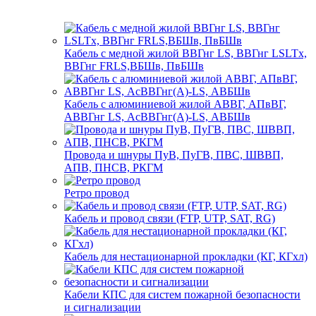
Кабель с медной жилой ВВГнг LS, ВВГнг LSLTx,
ВВГнг FRLS,ВБШв, ПвБШв
Кабель с алюминиевой жилой АВВГ, АПвВГ,
АВВГнг LS, АсВВГнг(А)-LS, АВБШв
Провода и шнуры ПуВ, ПуГВ, ПВС, ШВВП,
АПВ, ПНСВ, РКГМ
Ретро провод
Кабель и провод связи (FTP, UTP, SAT, RG)
Кабель для нестационарной прокладки (КГ, КГхл)
Кабели КПС для систем пожарной безопасности
и сигнализации