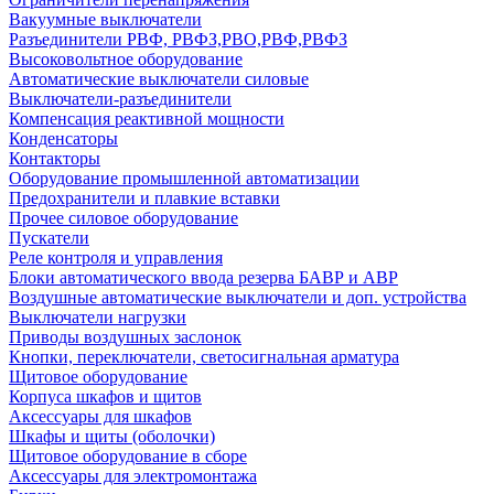
Вакуумные выключатели
Разъединители РВФ, РВФЗ,РВО,РВФ,РВФЗ
Высоковольтное оборудование
Автоматические выключатели cиловые
Выключатели-разъединители
Компенсация реактивной мощности
Конденсаторы
Контакторы
Оборудование промышленной автоматизации
Предохранители и плавкие вставки
Прочее силовое оборудование
Пускатели
Реле контроля и управления
Блоки автоматического ввода резерва БАВР и АВР
Воздушные автоматические выключатели и доп. устройства
Выключатели нагрузки
Приводы воздушных заслонок
Кнопки, переключатели, светосигнальная арматура
Щитовое оборудование
Корпуса шкафов и щитов
Аксессуары для шкафов
Шкафы и щиты (оболочки)
Щитовое оборудование в сборе
Аксессуары для электромонтажа