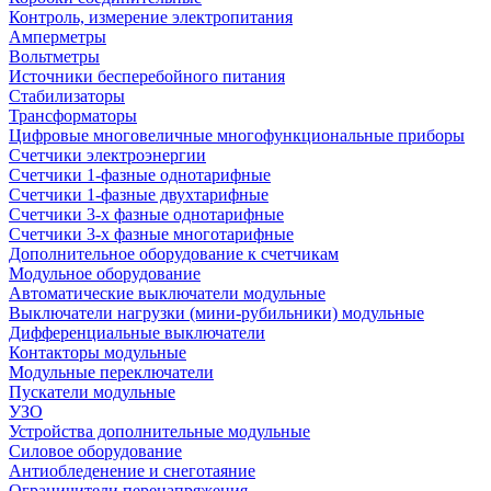
Контроль, измерение электропитания
Амперметры
Вольтметры
Источники бесперебойного питания
Стабилизаторы
Трансформаторы
Цифровые многовеличные многофункциональные приборы
Счетчики электроэнергии
Счетчики 1-фазные однотарифные
Счетчики 1-фазные двухтарифные
Счетчики 3-х фазные однотарифные
Счетчики 3-х фазные многотарифные
Дополнительное оборудование к счетчикам
Модульное оборудование
Автоматические выключатели модульные
Выключатели нагрузки (мини-рубильники) модульные
Дифференциальные выключатели
Контакторы модульные
Модульные переключатели
Пускатели модульные
УЗО
Устройства дополнительные модульные
Силовое оборудование
Антиобледенение и снеготаяние
Ограничители перенапряжения