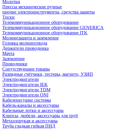
Молотки
Прессы механические ручные
прочие электроинструменты, средства защиты
Тиски
Телекоммуникационное оборудование
Телекоммуникационное оборудование GENERICA
Телекоммуникационное оборудование ITK
Молниезащита и заземление
Головка молниеотвода
Держатели проводника
Мачта
Заземление
Проводники
Сопутствующие товары
Разрядные счётчики, тестеры, магнето, УЗИП
Электродвигатели
Электродвигатели IEK
Электродвигатели TDM
Электродвигатели ONI
Кабеленесущие системы
Кабель-каналы и аксессуары
Кабельные лотки и аксессуары
Клипсы, дюбели, аксессуары для труб
Металлорукав и аксессуары
Труба гладкая гибкая ПНД