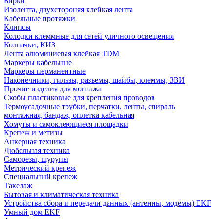
Бирки
Изолента, двухстороняя клейкая лента
Кабельные протяжки
Клипсы
Колодки клеммные для сетей уличного освещения
Колпачки, КИЗ
Лента алюминиевая клейкая TDM
Маркеры кабельные
Маркеры перманентные
Наконечники, гильзы, разъемы, шайбы, клеммы, ЗВИ
Прочие изделия для монтажа
Скобы пластиковые для крепления проводов
Термоусадочные трубки, перчатки, ленты, спираль
монтажная, бандаж, оплетка кабельная
Хомуты и самоклеющиеся площадки
Крепеж и метизы
Анкерная техника
Дюбельная техника
Саморезы, шурупы
Метрический крепеж
Специальный крепеж
Такелаж
Бытовая и климатическая техника
Устройства сбора и передачи данных (антенны, модемы) EKF
Умный дом EKF