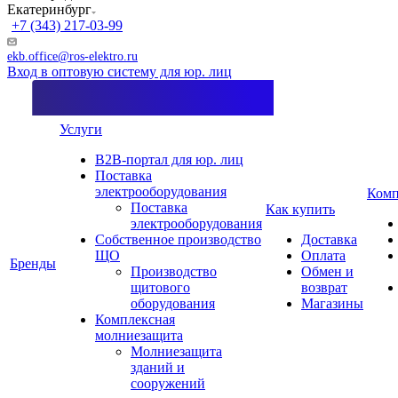
Екатеринбург
+7 (343) 217-03-99
ekb.office@ros-elektro.ru
Вход в оптовую систему для юр. лиц
Услуги
B2B-портал для юр. лиц
Поставка
электрооборудования
Комп
Поставка
Как купить
электрооборудования
Собственное производство
Доставка
ЩО
Оплата
Бренды
Производство
Обмен и
щитового
возврат
оборудования
Магазины
Комплексная
молниезащита
Молниезащита
зданий и
сооружений