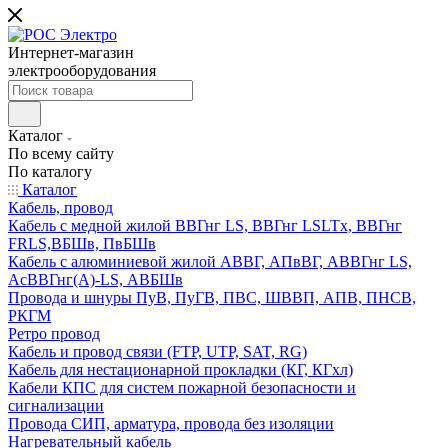
Интернет-магазин
электрооборудования
Каталог
По всему сайту
По каталогу
Каталог
Кабель, провод
Кабель с медной жилой ВВГнг LS, ВВГнг LSLTx, ВВГнг
FRLS,ВБШв, ПвБШв
Кабель с алюминиевой жилой АВВГ, АПвВГ, АВВГнг LS,
АсВВГнг(А)-LS, АВБШв
Провода и шнуры ПуВ, ПуГВ, ПВС, ШВВП, АПВ, ПНСВ,
РКГМ
Ретро провод
Кабель и провод связи (FTP, UTP, SAT, RG)
Кабель для нестационарной прокладки (КГ, КГхл)
Кабели КПС для систем пожарной безопасности и
сигнализации
Провода СИП, арматура, провода без изоляции
Нагревательный кабель