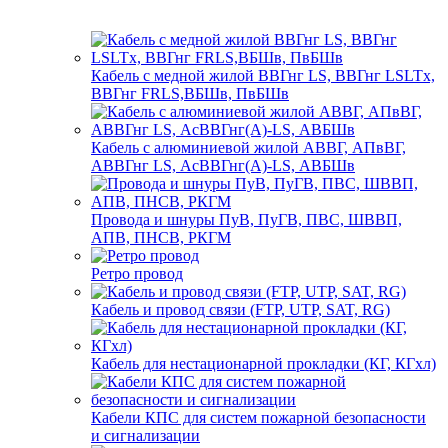
Кабель с медной жилой ВВГнг LS, ВВГнг LSLTx,
ВВГнг FRLS,ВБШв, ПвБШв
Кабель с алюминиевой жилой АВВГ, АПвВГ,
АВВГнг LS, АсВВГнг(А)-LS, АВБШв
Провода и шнуры ПуВ, ПуГВ, ПВС, ШВВП,
АПВ, ПНСВ, РКГМ
Ретро провод
Кабель и провод связи (FTP, UTP, SAT, RG)
Кабель для нестационарной прокладки (КГ, КГхл)
Кабели КПС для систем пожарной безопасности
и сигнализации