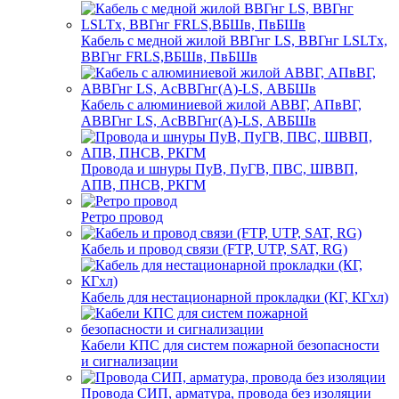
Кабель с медной жилой ВВГнг LS, ВВГнг LSLTx,
ВВГнг FRLS,ВБШв, ПвБШв
Кабель с алюминиевой жилой АВВГ, АПвВГ,
АВВГнг LS, АсВВГнг(А)-LS, АВБШв
Провода и шнуры ПуВ, ПуГВ, ПВС, ШВВП,
АПВ, ПНСВ, РКГМ
Ретро провод
Кабель и провод связи (FTP, UTP, SAT, RG)
Кабель для нестационарной прокладки (КГ, КГхл)
Кабели КПС для систем пожарной безопасности
и сигнализации
Провода СИП, арматура, провода без изоляции