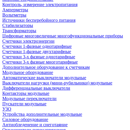
Контроль, измерение электропитания
Амперметры
Вольтметры
Источники бесперебойного питания
Стабилизаторы
Трансформаторы
Цифровые многовеличные многофункциональные приборы
Счетчики электроэнергии
Счетчики 1-фазные однотарифные
Счетчики 1-фазные двухтарифные
Счетчики 3-х фазные однотарифные
Счетчики 3-х фазные многотарифные
Дополнительное оборудование к счетчикам
Модульное оборудование
Автоматические выключатели модульные
Выключатели нагрузки (мини-рубильники) модульные
Дифференциальные выключатели
Контакторы модульные
Модульные переключатели
Пускатели модульные
УЗО
Устройства дополнительные модульные
Силовое оборудование
Антиобледенение и снеготаяние
Ограничители перенапряжения