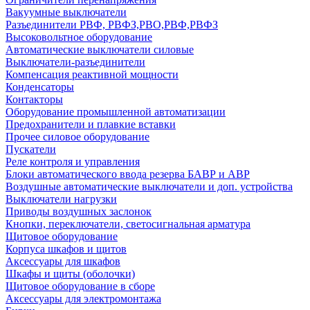
Вакуумные выключатели
Разъединители РВФ, РВФЗ,РВО,РВФ,РВФЗ
Высоковольтное оборудование
Автоматические выключатели cиловые
Выключатели-разъединители
Компенсация реактивной мощности
Конденсаторы
Контакторы
Оборудование промышленной автоматизации
Предохранители и плавкие вставки
Прочее силовое оборудование
Пускатели
Реле контроля и управления
Блоки автоматического ввода резерва БАВР и АВР
Воздушные автоматические выключатели и доп. устройства
Выключатели нагрузки
Приводы воздушных заслонок
Кнопки, переключатели, светосигнальная арматура
Щитовое оборудование
Корпуса шкафов и щитов
Аксессуары для шкафов
Шкафы и щиты (оболочки)
Щитовое оборудование в сборе
Аксессуары для электромонтажа