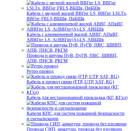
Кабель с медной жилой ВВГнг LS, ВВГнг LSLTx,
ВВГнг FRLS,ВБШв, ПвБШв
Кабель с алюминиевой жилой АВВГ, АПвВГ,
АВВГнг LS, АсВВГнг(А)-LS, АВБШв
Провода и шнуры ПуВ, ПуГВ, ПВС, ШВВП,
АПВ, ПНСВ, РКГМ
Ретро провод
Кабель и провод связи (FTP, UTP, SAT, RG)
Кабель для нестационарной прокладки (КГ, КГхл)
Кабели КПС для систем пожарной безопасности
и сигнализации
Провода СИП, арматура, провода без изоляции