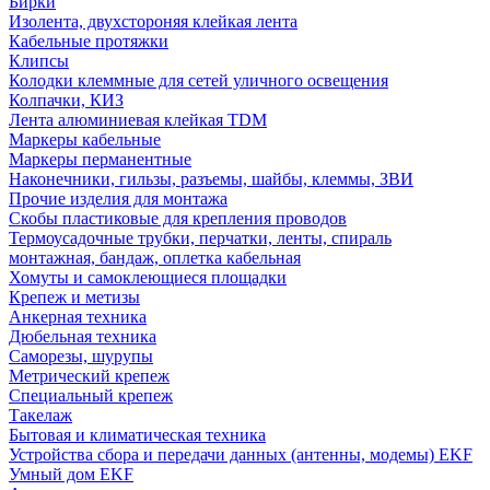
Бирки
Изолента, двухстороняя клейкая лента
Кабельные протяжки
Клипсы
Колодки клеммные для сетей уличного освещения
Колпачки, КИЗ
Лента алюминиевая клейкая TDM
Маркеры кабельные
Маркеры перманентные
Наконечники, гильзы, разъемы, шайбы, клеммы, ЗВИ
Прочие изделия для монтажа
Скобы пластиковые для крепления проводов
Термоусадочные трубки, перчатки, ленты, спираль
монтажная, бандаж, оплетка кабельная
Хомуты и самоклеющиеся площадки
Крепеж и метизы
Анкерная техника
Дюбельная техника
Саморезы, шурупы
Метрический крепеж
Специальный крепеж
Такелаж
Бытовая и климатическая техника
Устройства сбора и передачи данных (антенны, модемы) EKF
Умный дом EKF