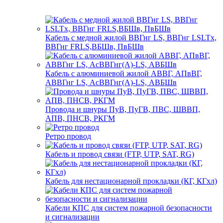
Кабель с медной жилой ВВГнг LS, ВВГнг LSLTx,
ВВГнг FRLS,ВБШв, ПвБШв
Кабель с алюминиевой жилой АВВГ, АПвВГ,
АВВГнг LS, АсВВГнг(А)-LS, АВБШв
Провода и шнуры ПуВ, ПуГВ, ПВС, ШВВП,
АПВ, ПНСВ, РКГМ
Ретро провод
Кабель и провод связи (FTP, UTP, SAT, RG)
Кабель для нестационарной прокладки (КГ, КГхл)
Кабели КПС для систем пожарной безопасности
и сигнализации