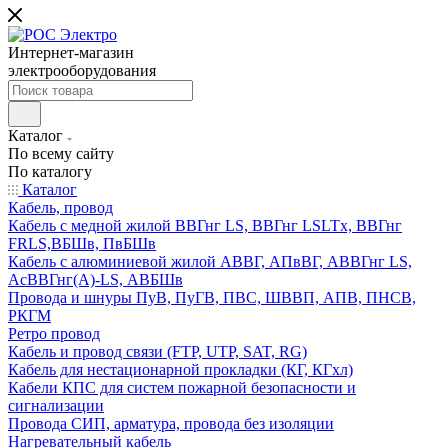
Интернет-магазин
электрооборудования
Каталог
По всему сайту
По каталогу
Каталог
Кабель, провод
Кабель с медной жилой ВВГнг LS, ВВГнг LSLTx, ВВГнг
FRLS,ВБШв, ПвБШв
Кабель с алюминиевой жилой АВВГ, АПвВГ, АВВГнг LS,
АсВВГнг(А)-LS, АВБШв
Провода и шнуры ПуВ, ПуГВ, ПВС, ШВВП, АПВ, ПНСВ,
РКГМ
Ретро провод
Кабель и провод связи (FTP, UTP, SAT, RG)
Кабель для нестационарной прокладки (КГ, КГхл)
Кабели КПС для систем пожарной безопасности и
сигнализации
Провода СИП, арматура, провода без изоляции
Нагревательный кабель