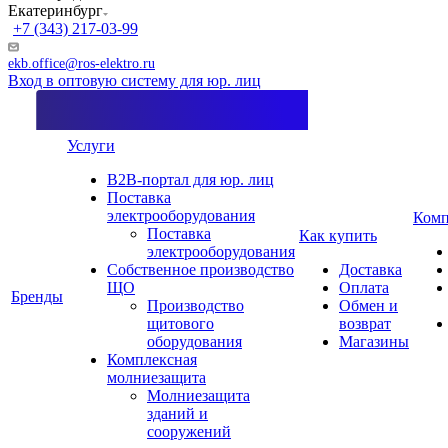
Екатеринбург
+7 (343) 217-03-99
ekb.office@ros-elektro.ru
Вход в оптовую систему для юр. лиц
Услуги
B2B-портал для юр. лиц
Поставка
электрооборудования
Комп
Поставка
Как купить
электрооборудования
Собственное производство
Доставка
ЩО
Оплата
Бренды
Производство
Обмен и
щитового
возврат
оборудования
Магазины
Комплексная
молниезащита
Молниезащита
зданий и
сооружений