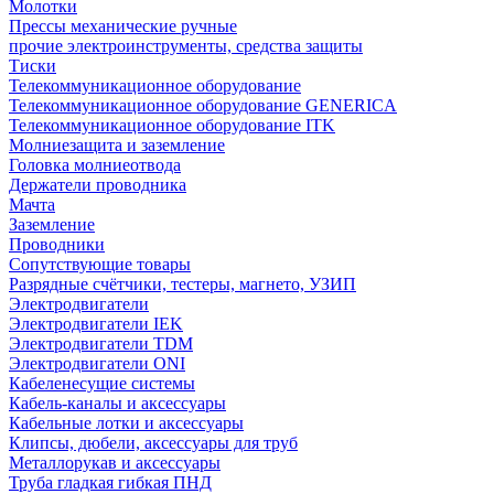
Молотки
Прессы механические ручные
прочие электроинструменты, средства защиты
Тиски
Телекоммуникационное оборудование
Телекоммуникационное оборудование GENERICA
Телекоммуникационное оборудование ITK
Молниезащита и заземление
Головка молниеотвода
Держатели проводника
Мачта
Заземление
Проводники
Сопутствующие товары
Разрядные счётчики, тестеры, магнето, УЗИП
Электродвигатели
Электродвигатели IEK
Электродвигатели TDM
Электродвигатели ONI
Кабеленесущие системы
Кабель-каналы и аксессуары
Кабельные лотки и аксессуары
Клипсы, дюбели, аксессуары для труб
Металлорукав и аксессуары
Труба гладкая гибкая ПНД