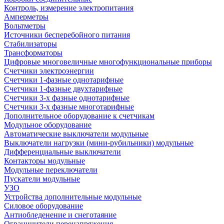
Контроль, измерение электропитания
Амперметры
Вольтметры
Источники бесперебойного питания
Стабилизаторы
Трансформаторы
Цифровые многовеличные многофункциональные приборы
Счетчики электроэнергии
Счетчики 1-фазные однотарифные
Счетчики 1-фазные двухтарифные
Счетчики 3-х фазные однотарифные
Счетчики 3-х фазные многотарифные
Дополнительное оборудование к счетчикам
Модульное оборудование
Автоматические выключатели модульные
Выключатели нагрузки (мини-рубильники) модульные
Дифференциальные выключатели
Контакторы модульные
Модульные переключатели
Пускатели модульные
УЗО
Устройства дополнительные модульные
Силовое оборудование
Антиобледенение и снеготаяние
Ограничители перенапряжения