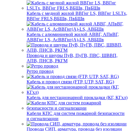
Кабель с медной жилой ВВГнг LS, ВВГнг LSLTx,
ВВГнг FRLS,ВБШв, ПвБШв
Кабель с алюминиевой жилой АВВГ, АПвВГ,
АВВГнг LS, АсВВГнг(А)-LS, АВБШв
Провода и шнуры ПуВ, ПуГВ, ПВС, ШВВП,
АПВ, ПНСВ, РКГМ
Ретро провод
Кабель и провод связи (FTP, UTP, SAT, RG)
Кабель для нестационарной прокладки (КГ, КГхл)
Кабели КПС для систем пожарной безопасности
и сигнализации
Провода СИП, арматура, провода без изоляции