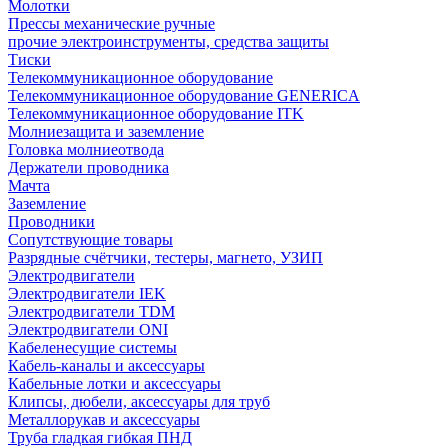
Молотки
Прессы механические ручные
прочие электроинструменты, средства защиты
Тиски
Телекоммуникационное оборудование
Телекоммуникационное оборудование GENERICA
Телекоммуникационное оборудование ITK
Молниезащита и заземление
Головка молниеотвода
Держатели проводника
Мачта
Заземление
Проводники
Сопутствующие товары
Разрядные счётчики, тестеры, магнето, УЗИП
Электродвигатели
Электродвигатели IEK
Электродвигатели TDM
Электродвигатели ONI
Кабеленесущие системы
Кабель-каналы и аксессуары
Кабельные лотки и аксессуары
Клипсы, дюбели, аксессуары для труб
Металлорукав и аксессуары
Труба гладкая гибкая ПНД