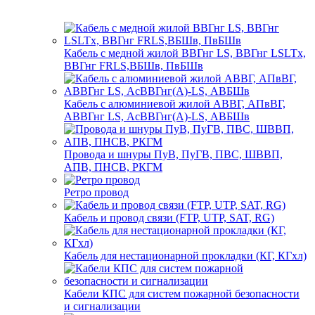
Кабель с медной жилой ВВГнг LS, ВВГнг LSLTx,
ВВГнг FRLS,ВБШв, ПвБШв
Кабель с алюминиевой жилой АВВГ, АПвВГ,
АВВГнг LS, АсВВГнг(А)-LS, АВБШв
Провода и шнуры ПуВ, ПуГВ, ПВС, ШВВП,
АПВ, ПНСВ, РКГМ
Ретро провод
Кабель и провод связи (FTP, UTP, SAT, RG)
Кабель для нестационарной прокладки (КГ, КГхл)
Кабели КПС для систем пожарной безопасности
и сигнализации