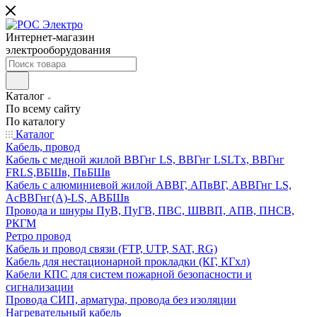
Интернет-магазин
электрооборудования
Каталог
По всему сайту
По каталогу
Каталог
Кабель, провод
Кабель с медной жилой ВВГнг LS, ВВГнг LSLTx, ВВГнг
FRLS,ВБШв, ПвБШв
Кабель с алюминиевой жилой АВВГ, АПвВГ, АВВГнг LS,
АсВВГнг(А)-LS, АВБШв
Провода и шнуры ПуВ, ПуГВ, ПВС, ШВВП, АПВ, ПНСВ,
РКГМ
Ретро провод
Кабель и провод связи (FTP, UTP, SAT, RG)
Кабель для нестационарной прокладки (КГ, КГхл)
Кабели КПС для систем пожарной безопасности и
сигнализации
Провода СИП, арматура, провода без изоляции
Нагревательный кабель