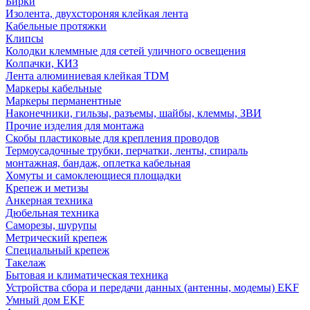
Бирки
Изолента, двухстороняя клейкая лента
Кабельные протяжки
Клипсы
Колодки клеммные для сетей уличного освещения
Колпачки, КИЗ
Лента алюминиевая клейкая TDM
Маркеры кабельные
Маркеры перманентные
Наконечники, гильзы, разъемы, шайбы, клеммы, ЗВИ
Прочие изделия для монтажа
Скобы пластиковые для крепления проводов
Термоусадочные трубки, перчатки, ленты, спираль
монтажная, бандаж, оплетка кабельная
Хомуты и самоклеющиеся площадки
Крепеж и метизы
Анкерная техника
Дюбельная техника
Саморезы, шурупы
Метрический крепеж
Специальный крепеж
Такелаж
Бытовая и климатическая техника
Устройства сбора и передачи данных (антенны, модемы) EKF
Умный дом EKF