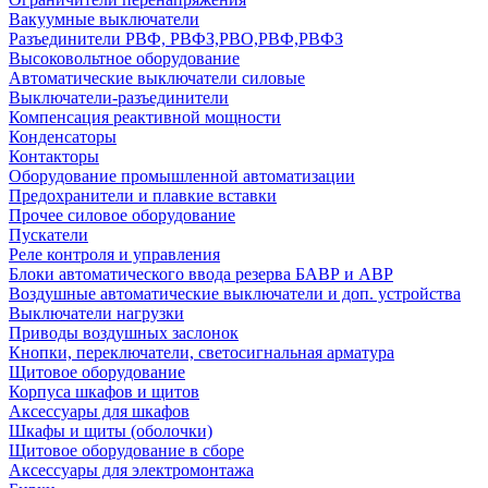
Вакуумные выключатели
Разъединители РВФ, РВФЗ,РВО,РВФ,РВФЗ
Высоковольтное оборудование
Автоматические выключатели cиловые
Выключатели-разъединители
Компенсация реактивной мощности
Конденсаторы
Контакторы
Оборудование промышленной автоматизации
Предохранители и плавкие вставки
Прочее силовое оборудование
Пускатели
Реле контроля и управления
Блоки автоматического ввода резерва БАВР и АВР
Воздушные автоматические выключатели и доп. устройства
Выключатели нагрузки
Приводы воздушных заслонок
Кнопки, переключатели, светосигнальная арматура
Щитовое оборудование
Корпуса шкафов и щитов
Аксессуары для шкафов
Шкафы и щиты (оболочки)
Щитовое оборудование в сборе
Аксессуары для электромонтажа