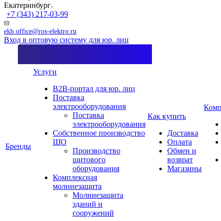
Екатеринбург
+7 (343) 217-03-99
ekb.office@ros-elektro.ru
Вход в оптовую систему для юр. лиц
Услуги
B2B-портал для юр. лиц
Поставка
электрооборудования
Комп
Поставка
Как купить
электрооборудования
Собственное производство
Доставка
ЩО
Оплата
Бренды
Производство
Обмен и
щитового
возврат
оборудования
Магазины
Комплексная
молниезащита
Молниезащита
зданий и
сооружений