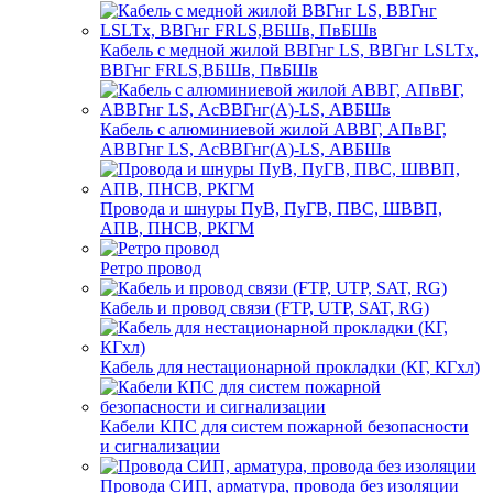
Кабель с медной жилой ВВГнг LS, ВВГнг LSLTx,
ВВГнг FRLS,ВБШв, ПвБШв
Кабель с алюминиевой жилой АВВГ, АПвВГ,
АВВГнг LS, АсВВГнг(А)-LS, АВБШв
Провода и шнуры ПуВ, ПуГВ, ПВС, ШВВП,
АПВ, ПНСВ, РКГМ
Ретро провод
Кабель и провод связи (FTP, UTP, SAT, RG)
Кабель для нестационарной прокладки (КГ, КГхл)
Кабели КПС для систем пожарной безопасности
и сигнализации
Провода СИП, арматура, провода без изоляции