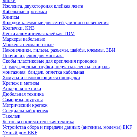
Бирки
Изолента, двухстороняя клейкая лента
Кабельные протяжки
Клипсы
Колодки клеммные для сетей уличного освещения
Колпачки, КИЗ
Лента алюминиевая клейкая TDM
Маркеры кабельные
Маркеры перманентные
Наконечники, гильзы, разъемы, шайбы, клеммы, ЗВИ
Прочие изделия для монтажа
Скобы пластиковые для крепления проводов
Термоусадочные трубки, перчатки, ленты, спираль
монтажная, бандаж, оплетка кабельная
Хомуты и самоклеющиеся площадки
Крепеж и метизы
Анкерная техника
Дюбельная техника
Саморезы, шурупы
Метрический крепеж
Специальный крепеж
Такелаж
Бытовая и климатическая техника
Устройства сбора и передачи данных (антенны, модемы) EKF
Умный дом EKF