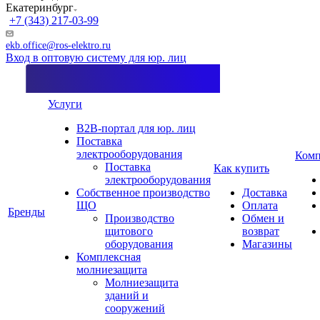
Екатеринбург
+7 (343) 217-03-99
ekb.office@ros-elektro.ru
Вход в оптовую систему для юр. лиц
Услуги
B2B-портал для юр. лиц
Поставка
электрооборудования
Комп
Поставка
Как купить
электрооборудования
Собственное производство
Доставка
ЩО
Оплата
Бренды
Производство
Обмен и
щитового
возврат
оборудования
Магазины
Комплексная
молниезащита
Молниезащита
зданий и
сооружений