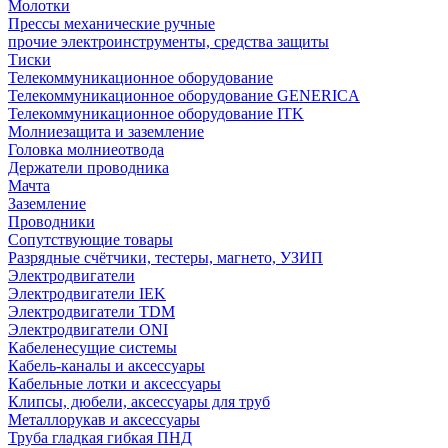
Молотки
Прессы механические ручные
прочие электроинструменты, средства защиты
Тиски
Телекоммуникационное оборудование
Телекоммуникационное оборудование GENERICA
Телекоммуникационное оборудование ITK
Молниезащита и заземление
Головка молниеотвода
Держатели проводника
Мачта
Заземление
Проводники
Сопутствующие товары
Разрядные счётчики, тестеры, магнето, УЗИП
Электродвигатели
Электродвигатели IEK
Электродвигатели TDM
Электродвигатели ONI
Кабеленесущие системы
Кабель-каналы и аксессуары
Кабельные лотки и аксессуары
Клипсы, дюбели, аксессуары для труб
Металлорукав и аксессуары
Труба гладкая гибкая ПНД