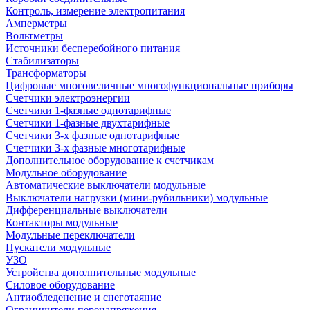
Контроль, измерение электропитания
Амперметры
Вольтметры
Источники бесперебойного питания
Стабилизаторы
Трансформаторы
Цифровые многовеличные многофункциональные приборы
Счетчики электроэнергии
Счетчики 1-фазные однотарифные
Счетчики 1-фазные двухтарифные
Счетчики 3-х фазные однотарифные
Счетчики 3-х фазные многотарифные
Дополнительное оборудование к счетчикам
Модульное оборудование
Автоматические выключатели модульные
Выключатели нагрузки (мини-рубильники) модульные
Дифференциальные выключатели
Контакторы модульные
Модульные переключатели
Пускатели модульные
УЗО
Устройства дополнительные модульные
Силовое оборудование
Антиобледенение и снеготаяние
Ограничители перенапряжения