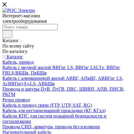
Интернет-магазин
электрооборудования
Каталог
По всему сайту
По каталогу
Каталог
Кабель, провод
Кабель с медной жилой ВВГнг LS, ВВГнг LSLTx, ВВГнг
FRLS,ВБШв, ПвБШв
Кабель с алюминиевой жилой АВВГ, АПвВГ, АВВГнг LS,
АсВВГнг(А)-LS, АВБШв
Провода и шнуры ПуВ, ПуГВ, ПВС, ШВВП, АПВ, ПНСВ,
РКГМ
Ретро провод
Кабель и провод связи (FTP, UTP, SAT, RG)
Кабель для нестационарной прокладки (КГ, КГхл)
Кабели КПС для систем пожарной безопасности и
сигнализации
Провода СИП, арматура, провода без изоляции
Нагревательный кабель