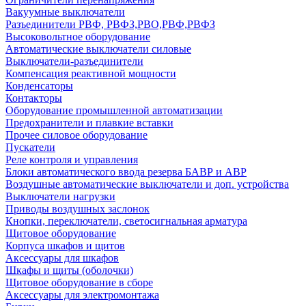
Вакуумные выключатели
Разъединители РВФ, РВФЗ,РВО,РВФ,РВФЗ
Высоковольтное оборудование
Автоматические выключатели cиловые
Выключатели-разъединители
Компенсация реактивной мощности
Конденсаторы
Контакторы
Оборудование промышленной автоматизации
Предохранители и плавкие вставки
Прочее силовое оборудование
Пускатели
Реле контроля и управления
Блоки автоматического ввода резерва БАВР и АВР
Воздушные автоматические выключатели и доп. устройства
Выключатели нагрузки
Приводы воздушных заслонок
Кнопки, переключатели, светосигнальная арматура
Щитовое оборудование
Корпуса шкафов и щитов
Аксессуары для шкафов
Шкафы и щиты (оболочки)
Щитовое оборудование в сборе
Аксессуары для электромонтажа