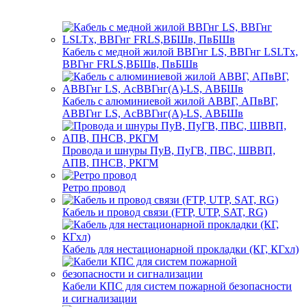
Кабель с медной жилой ВВГнг LS, ВВГнг LSLTx,
ВВГнг FRLS,ВБШв, ПвБШв
Кабель с алюминиевой жилой АВВГ, АПвВГ,
АВВГнг LS, АсВВГнг(А)-LS, АВБШв
Провода и шнуры ПуВ, ПуГВ, ПВС, ШВВП,
АПВ, ПНСВ, РКГМ
Ретро провод
Кабель и провод связи (FTP, UTP, SAT, RG)
Кабель для нестационарной прокладки (КГ, КГхл)
Кабели КПС для систем пожарной безопасности
и сигнализации