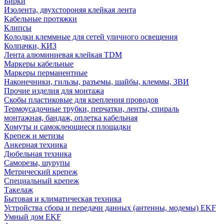
Бирки
Изолента, двухстороняя клейкая лента
Кабельные протяжки
Клипсы
Колодки клеммные для сетей уличного освещения
Колпачки, КИЗ
Лента алюминиевая клейкая TDM
Маркеры кабельные
Маркеры перманентные
Наконечники, гильзы, разъемы, шайбы, клеммы, ЗВИ
Прочие изделия для монтажа
Скобы пластиковые для крепления проводов
Термоусадочные трубки, перчатки, ленты, спираль
монтажная, бандаж, оплетка кабельная
Хомуты и самоклеющиеся площадки
Крепеж и метизы
Анкерная техника
Дюбельная техника
Саморезы, шурупы
Метрический крепеж
Специальный крепеж
Такелаж
Бытовая и климатическая техника
Устройства сбора и передачи данных (антенны, модемы) EKF
Умный дом EKF