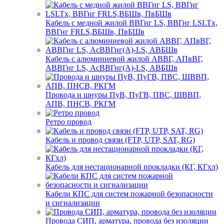
Кабель с медной жилой ВВГнг LS, ВВГнг LSLTx,
ВВГнг FRLS,ВБШв, ПвБШв
Кабель с алюминиевой жилой АВВГ, АПвВГ,
АВВГнг LS, АсВВГнг(А)-LS, АВБШв
Провода и шнуры ПуВ, ПуГВ, ПВС, ШВВП,
АПВ, ПНСВ, РКГМ
Ретро провод
Кабель и провод связи (FTP, UTP, SAT, RG)
Кабель для нестационарной прокладки (КГ, КГхл)
Кабели КПС для систем пожарной безопасности
и сигнализации
Провода СИП, арматура, провода без изоляции