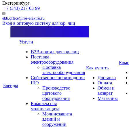
Екатеринбург
+7 (343) 217-03-99
ekb.office@ros-elektro.ru
Вход в оптовую систему для юр. лиц
Услуги
B2B-портал для юр. лиц
Поставка
электрооборудования
Комп
Поставка
Как купить
электрооборудования
Собственное производство
Доставка
ЩО
Оплата
Бренды
Производство
Обмен и
щитового
возврат
оборудования
Магазины
Комплексная
молниезащита
Молниезащита
зданий и
сооружений