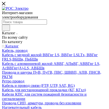
Интернет-магазин
электрооборудования
Каталог
По всему сайту
По каталогу
Каталог
Кабель, провод
Кабель с медной жилой ВВГнг LS, ВВГнг LSLTx, ВВГнг
FRLS,ВБШв, ПвБШв
Кабель с алюминиевой жилой АВВГ, АПвВГ, АВВГнг LS,
АсВВГнг(А)-LS, АВБШв
Провода и шнуры ПуВ, ПуГВ, ПВС, ШВВП, АПВ, ПНСВ,
РКГМ
Ретро провод
Кабель и провод связи (FTP, UTP, SAT, RG)
Кабель для нестационарной прокладки (КГ, КГхл)
Кабели КПС для систем пожарной безопасности и
сигнализации
Провода СИП, арматура, провода без изоляции
Нагревательный кабель