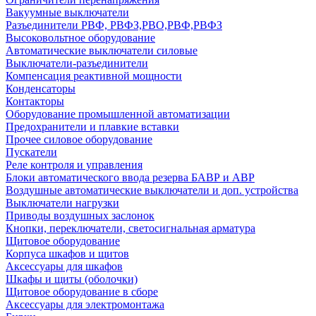
Вакуумные выключатели
Разъединители РВФ, РВФЗ,РВО,РВФ,РВФЗ
Высоковольтное оборудование
Автоматические выключатели cиловые
Выключатели-разъединители
Компенсация реактивной мощности
Конденсаторы
Контакторы
Оборудование промышленной автоматизации
Предохранители и плавкие вставки
Прочее силовое оборудование
Пускатели
Реле контроля и управления
Блоки автоматического ввода резерва БАВР и АВР
Воздушные автоматические выключатели и доп. устройства
Выключатели нагрузки
Приводы воздушных заслонок
Кнопки, переключатели, светосигнальная арматура
Щитовое оборудование
Корпуса шкафов и щитов
Аксессуары для шкафов
Шкафы и щиты (оболочки)
Щитовое оборудование в сборе
Аксессуары для электромонтажа