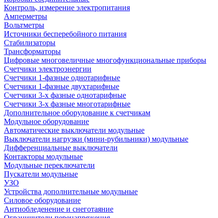
Контроль, измерение электропитания
Амперметры
Вольтметры
Источники бесперебойного питания
Стабилизаторы
Трансформаторы
Цифровые многовеличные многофункциональные приборы
Счетчики электроэнергии
Счетчики 1-фазные однотарифные
Счетчики 1-фазные двухтарифные
Счетчики 3-х фазные однотарифные
Счетчики 3-х фазные многотарифные
Дополнительное оборудование к счетчикам
Модульное оборудование
Автоматические выключатели модульные
Выключатели нагрузки (мини-рубильники) модульные
Дифференциальные выключатели
Контакторы модульные
Модульные переключатели
Пускатели модульные
УЗО
Устройства дополнительные модульные
Силовое оборудование
Антиобледенение и снеготаяние
Ограничители перенапряжения