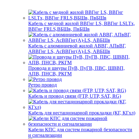
Кабель с медной жилой ВВГнг LS, ВВГнг LSLTx,
ВВГнг FRLS,ВБШв, ПвБШв
Кабель с алюминиевой жилой АВВГ, АПвВГ,
АВВГнг LS, АсВВГнг(А)-LS, АВБШв
Провода и шнуры ПуВ, ПуГВ, ПВС, ШВВП,
АПВ, ПНСВ, РКГМ
Ретро провод
Кабель и провод связи (FTP, UTP, SAT, RG)
Кабель для нестационарной прокладки (КГ, КГхл)
Кабели КПС для систем пожарной безопасности
и сигнализации