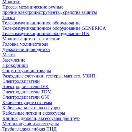
Молотки
Прессы механические ручные
прочие электроинструменты, средства защиты
Тиски
Телекоммуникационное оборудование
Телекоммуникационное оборудование GENERICA
Телекоммуникационное оборудование ITK
Молниезащита и заземление
Головка молниеотвода
Держатели проводника
Мачта
Заземление
Проводники
Сопутствующие товары
Разрядные счётчики, тестеры, магнето, УЗИП
Электродвигатели
Электродвигатели IEK
Электродвигатели TDM
Электродвигатели ONI
Кабеленесущие системы
Кабель-каналы и аксессуары
Кабельные лотки и аксессуары
Клипсы, дюбели, аксессуары для труб
Металлорукав и аксессуары
Труба гладкая гибкая ПНД