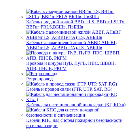
Кабель с медной жилой ВВГнг LS, ВВГнг LSLTx,
ВВГнг FRLS,ВБШв, ПвБШв
Кабель с алюминиевой жилой АВВГ, АПвВГ,
АВВГнг LS, АсВВГнг(А)-LS, АВБШв
Провода и шнуры ПуВ, ПуГВ, ПВС, ШВВП,
АПВ, ПНСВ, РКГМ
Ретро провод
Кабель и провод связи (FTP, UTP, SAT, RG)
Кабель для нестационарной прокладки (КГ, КГхл)
Кабели КПС для систем пожарной безопасности
и сигнализации