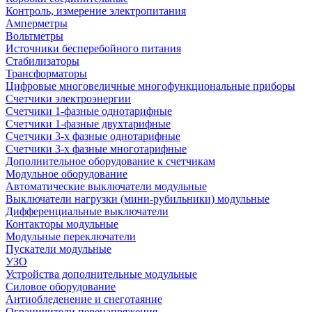
Контроль, измерение электропитания
Амперметры
Вольтметры
Источники бесперебойного питания
Стабилизаторы
Трансформаторы
Цифровые многовеличные многофункциональные приборы
Счетчики электроэнергии
Счетчики 1-фазные однотарифные
Счетчики 1-фазные двухтарифные
Счетчики 3-х фазные однотарифные
Счетчики 3-х фазные многотарифные
Дополнительное оборудование к счетчикам
Модульное оборудование
Автоматические выключатели модульные
Выключатели нагрузки (мини-рубильники) модульные
Дифференциальные выключатели
Контакторы модульные
Модульные переключатели
Пускатели модульные
УЗО
Устройства дополнительные модульные
Силовое оборудование
Антиобледенение и снеготаяние
Ограничители перенапряжения