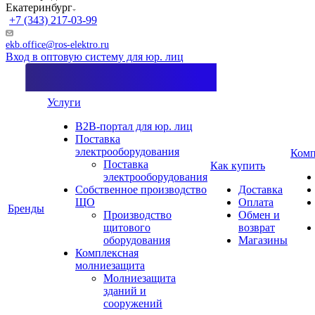
Екатеринбург
+7 (343) 217-03-99
ekb.office@ros-elektro.ru
Вход в оптовую систему для юр. лиц
Услуги
B2B-портал для юр. лиц
Поставка
электрооборудования
Комп
Поставка
Как купить
электрооборудования
Собственное производство
Доставка
ЩО
Оплата
Бренды
Производство
Обмен и
щитового
возврат
оборудования
Магазины
Комплексная
молниезащита
Молниезащита
зданий и
сооружений