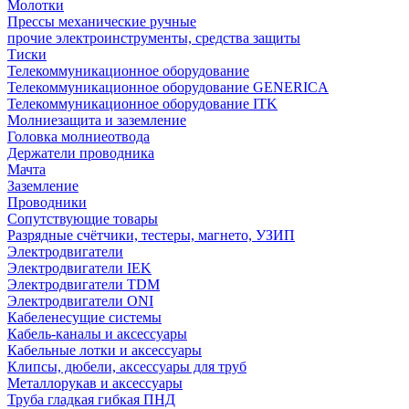
Молотки
Прессы механические ручные
прочие электроинструменты, средства защиты
Тиски
Телекоммуникационное оборудование
Телекоммуникационное оборудование GENERICA
Телекоммуникационное оборудование ITK
Молниезащита и заземление
Головка молниеотвода
Держатели проводника
Мачта
Заземление
Проводники
Сопутствующие товары
Разрядные счётчики, тестеры, магнето, УЗИП
Электродвигатели
Электродвигатели IEK
Электродвигатели TDM
Электродвигатели ONI
Кабеленесущие системы
Кабель-каналы и аксессуары
Кабельные лотки и аксессуары
Клипсы, дюбели, аксессуары для труб
Металлорукав и аксессуары
Труба гладкая гибкая ПНД