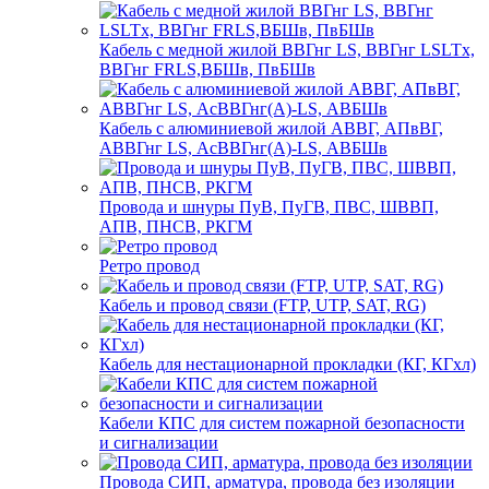
Кабель с медной жилой ВВГнг LS, ВВГнг LSLTx,
ВВГнг FRLS,ВБШв, ПвБШв
Кабель с алюминиевой жилой АВВГ, АПвВГ,
АВВГнг LS, АсВВГнг(А)-LS, АВБШв
Провода и шнуры ПуВ, ПуГВ, ПВС, ШВВП,
АПВ, ПНСВ, РКГМ
Ретро провод
Кабель и провод связи (FTP, UTP, SAT, RG)
Кабель для нестационарной прокладки (КГ, КГхл)
Кабели КПС для систем пожарной безопасности
и сигнализации
Провода СИП, арматура, провода без изоляции