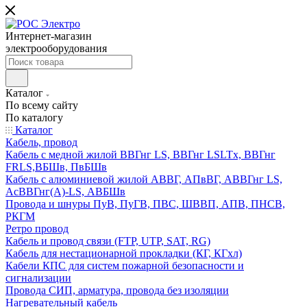
Интернет-магазин
электрооборудования
Каталог
По всему сайту
По каталогу
Каталог
Кабель, провод
Кабель с медной жилой ВВГнг LS, ВВГнг LSLTx, ВВГнг
FRLS,ВБШв, ПвБШв
Кабель с алюминиевой жилой АВВГ, АПвВГ, АВВГнг LS,
АсВВГнг(А)-LS, АВБШв
Провода и шнуры ПуВ, ПуГВ, ПВС, ШВВП, АПВ, ПНСВ,
РКГМ
Ретро провод
Кабель и провод связи (FTP, UTP, SAT, RG)
Кабель для нестационарной прокладки (КГ, КГхл)
Кабели КПС для систем пожарной безопасности и
сигнализации
Провода СИП, арматура, провода без изоляции
Нагревательный кабель