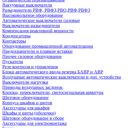
Вакуумные выключатели
Разъединители РВФ, РВФЗ,РВО,РВФ,РВФЗ
Высоковольтное оборудование
Автоматические выключатели cиловые
Выключатели-разъединители
Компенсация реактивной мощности
Конденсаторы
Контакторы
Оборудование промышленной автоматизации
Предохранители и плавкие вставки
Прочее силовое оборудование
Пускатели
Реле контроля и управления
Блоки автоматического ввода резерва БАВР и АВР
Воздушные автоматические выключатели и доп. устройства
Выключатели нагрузки
Приводы воздушных заслонок
Кнопки, переключатели, светосигнальная арматура
Щитовое оборудование
Корпуса шкафов и щитов
Аксессуары для шкафов
Шкафы и щиты (оболочки)
Щитовое оборудование в сборе
Аксессуары для электромонтажа