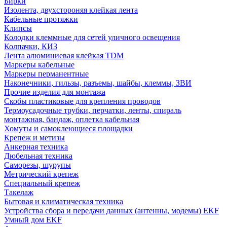
Бирки
Изолента, двухстороняя клейкая лента
Кабельные протяжки
Клипсы
Колодки клеммные для сетей уличного освещения
Колпачки, КИЗ
Лента алюминиевая клейкая TDM
Маркеры кабельные
Маркеры перманентные
Наконечники, гильзы, разъемы, шайбы, клеммы, ЗВИ
Прочие изделия для монтажа
Скобы пластиковые для крепления проводов
Термоусадочные трубки, перчатки, ленты, спираль
монтажная, бандаж, оплетка кабельная
Хомуты и самоклеющиеся площадки
Крепеж и метизы
Анкерная техника
Дюбельная техника
Саморезы, шурупы
Метрический крепеж
Специальный крепеж
Такелаж
Бытовая и климатическая техника
Устройства сбора и передачи данных (антенны, модемы) EKF
Умный дом EKF