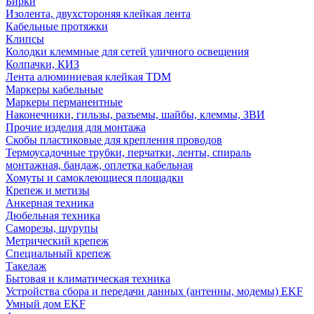
Бирки
Изолента, двухстороняя клейкая лента
Кабельные протяжки
Клипсы
Колодки клеммные для сетей уличного освещения
Колпачки, КИЗ
Лента алюминиевая клейкая TDM
Маркеры кабельные
Маркеры перманентные
Наконечники, гильзы, разъемы, шайбы, клеммы, ЗВИ
Прочие изделия для монтажа
Скобы пластиковые для крепления проводов
Термоусадочные трубки, перчатки, ленты, спираль
монтажная, бандаж, оплетка кабельная
Хомуты и самоклеющиеся площадки
Крепеж и метизы
Анкерная техника
Дюбельная техника
Саморезы, шурупы
Метрический крепеж
Специальный крепеж
Такелаж
Бытовая и климатическая техника
Устройства сбора и передачи данных (антенны, модемы) EKF
Умный дом EKF