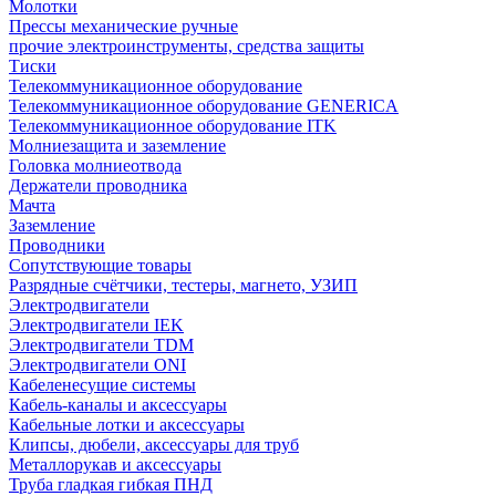
Молотки
Прессы механические ручные
прочие электроинструменты, средства защиты
Тиски
Телекоммуникационное оборудование
Телекоммуникационное оборудование GENERICA
Телекоммуникационное оборудование ITK
Молниезащита и заземление
Головка молниеотвода
Держатели проводника
Мачта
Заземление
Проводники
Сопутствующие товары
Разрядные счётчики, тестеры, магнето, УЗИП
Электродвигатели
Электродвигатели IEK
Электродвигатели TDM
Электродвигатели ONI
Кабеленесущие системы
Кабель-каналы и аксессуары
Кабельные лотки и аксессуары
Клипсы, дюбели, аксессуары для труб
Металлорукав и аксессуары
Труба гладкая гибкая ПНД