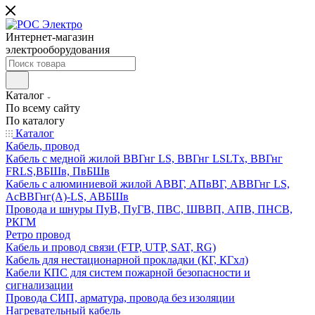
Интернет-магазин
электрооборудования
Каталог
По всему сайту
По каталогу
Каталог
Кабель, провод
Кабель с медной жилой ВВГнг LS, ВВГнг LSLTx, ВВГнг
FRLS,ВБШв, ПвБШв
Кабель с алюминиевой жилой АВВГ, АПвВГ, АВВГнг LS,
АсВВГнг(А)-LS, АВБШв
Провода и шнуры ПуВ, ПуГВ, ПВС, ШВВП, АПВ, ПНСВ,
РКГМ
Ретро провод
Кабель и провод связи (FTP, UTP, SAT, RG)
Кабель для нестационарной прокладки (КГ, КГхл)
Кабели КПС для систем пожарной безопасности и
сигнализации
Провода СИП, арматура, провода без изоляции
Нагревательный кабель