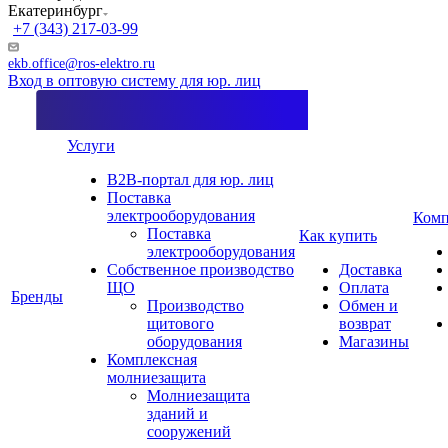
Екатеринбург
+7 (343) 217-03-99
ekb.office@ros-elektro.ru
Вход в оптовую систему для юр. лиц
Услуги
B2B-портал для юр. лиц
Поставка
электрооборудования
Комп
Поставка
Как купить
электрооборудования
Собственное производство
Доставка
ЩО
Оплата
Бренды
Производство
Обмен и
щитового
возврат
оборудования
Магазины
Комплексная
молниезащита
Молниезащита
зданий и
сооружений