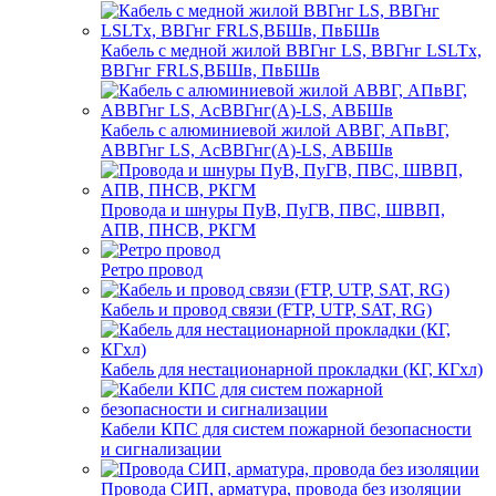
Кабель с медной жилой ВВГнг LS, ВВГнг LSLTx,
ВВГнг FRLS,ВБШв, ПвБШв
Кабель с алюминиевой жилой АВВГ, АПвВГ,
АВВГнг LS, АсВВГнг(А)-LS, АВБШв
Провода и шнуры ПуВ, ПуГВ, ПВС, ШВВП,
АПВ, ПНСВ, РКГМ
Ретро провод
Кабель и провод связи (FTP, UTP, SAT, RG)
Кабель для нестационарной прокладки (КГ, КГхл)
Кабели КПС для систем пожарной безопасности
и сигнализации
Провода СИП, арматура, провода без изоляции