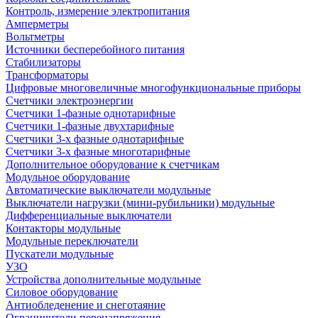
Контроль, измерение электропитания
Амперметры
Вольтметры
Источники бесперебойного питания
Стабилизаторы
Трансформаторы
Цифровые многовеличные многофункциональные приборы
Счетчики электроэнергии
Счетчики 1-фазные однотарифные
Счетчики 1-фазные двухтарифные
Счетчики 3-х фазные однотарифные
Счетчики 3-х фазные многотарифные
Дополнительное оборудование к счетчикам
Модульное оборудование
Автоматические выключатели модульные
Выключатели нагрузки (мини-рубильники) модульные
Дифференциальные выключатели
Контакторы модульные
Модульные переключатели
Пускатели модульные
УЗО
Устройства дополнительные модульные
Силовое оборудование
Антиобледенение и снеготаяние
Ограничители перенапряжения