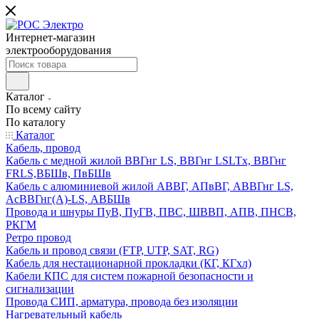
Интернет-магазин
электрооборудования
Каталог
По всему сайту
По каталогу
Каталог
Кабель, провод
Кабель с медной жилой ВВГнг LS, ВВГнг LSLTx, ВВГнг
FRLS,ВБШв, ПвБШв
Кабель с алюминиевой жилой АВВГ, АПвВГ, АВВГнг LS,
АсВВГнг(А)-LS, АВБШв
Провода и шнуры ПуВ, ПуГВ, ПВС, ШВВП, АПВ, ПНСВ,
РКГМ
Ретро провод
Кабель и провод связи (FTP, UTP, SAT, RG)
Кабель для нестационарной прокладки (КГ, КГхл)
Кабели КПС для систем пожарной безопасности и
сигнализации
Провода СИП, арматура, провода без изоляции
Нагревательный кабель