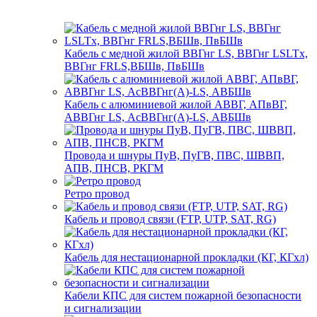
Кабель с медной жилой ВВГнг LS, ВВГнг LSLTx,
ВВГнг FRLS,ВБШв, ПвБШв
Кабель с алюминиевой жилой АВВГ, АПвВГ,
АВВГнг LS, АсВВГнг(А)-LS, АВБШв
Провода и шнуры ПуВ, ПуГВ, ПВС, ШВВП,
АПВ, ПНСВ, РКГМ
Ретро провод
Кабель и провод связи (FTP, UTP, SAT, RG)
Кабель для нестационарной прокладки (КГ, КГхл)
Кабели КПС для систем пожарной безопасности
и сигнализации