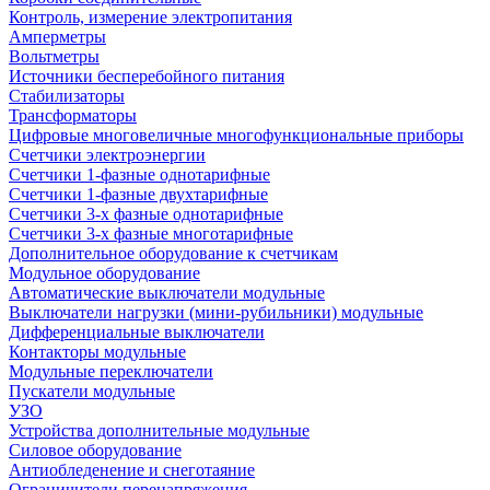
Контроль, измерение электропитания
Амперметры
Вольтметры
Источники бесперебойного питания
Стабилизаторы
Трансформаторы
Цифровые многовеличные многофункциональные приборы
Счетчики электроэнергии
Счетчики 1-фазные однотарифные
Счетчики 1-фазные двухтарифные
Счетчики 3-х фазные однотарифные
Счетчики 3-х фазные многотарифные
Дополнительное оборудование к счетчикам
Модульное оборудование
Автоматические выключатели модульные
Выключатели нагрузки (мини-рубильники) модульные
Дифференциальные выключатели
Контакторы модульные
Модульные переключатели
Пускатели модульные
УЗО
Устройства дополнительные модульные
Силовое оборудование
Антиобледенение и снеготаяние
Ограничители перенапряжения