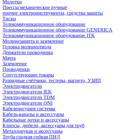
Молотки
Прессы механические ручные
прочие электроинструменты, средства защиты
Тиски
Телекоммуникационное оборудование
Телекоммуникационное оборудование GENERICA
Телекоммуникационное оборудование ITK
Молниезащита и заземление
Головка молниеотвода
Держатели проводника
Мачта
Заземление
Проводники
Сопутствующие товары
Разрядные счётчики, тестеры, магнето, УЗИП
Электродвигатели
Электродвигатели IEK
Электродвигатели TDM
Электродвигатели ONI
Кабеленесущие системы
Кабель-каналы и аксессуары
Кабельные лотки и аксессуары
Клипсы, дюбели, аксессуары для труб
Металлорукав и аксессуары
Труба гладкая гибкая ПНД