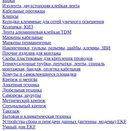
Бирки
Изолента, двухстороняя клейкая лента
Кабельные протяжки
Клипсы
Колодки клеммные для сетей уличного освещения
Колпачки, КИЗ
Лента алюминиевая клейкая TDM
Маркеры кабельные
Маркеры перманентные
Наконечники, гильзы, разъемы, шайбы, клеммы, ЗВИ
Прочие изделия для монтажа
Скобы пластиковые для крепления проводов
Термоусадочные трубки, перчатки, ленты, спираль
монтажная, бандаж, оплетка кабельная
Хомуты и самоклеющиеся площадки
Крепеж и метизы
Анкерная техника
Дюбельная техника
Саморезы, шурупы
Метрический крепеж
Специальный крепеж
Такелаж
Бытовая и климатическая техника
Устройства сбора и передачи данных (антенны, модемы) EKF
Умный дом EKF