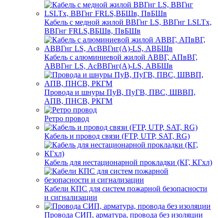
Кабель с медной жилой ВВГнг LS, ВВГнг LSLTx,
ВВГнг FRLS,ВБШв, ПвБШв
Кабель с алюминиевой жилой АВВГ, АПвВГ,
АВВГнг LS, АсВВГнг(А)-LS, АВБШв
Провода и шнуры ПуВ, ПуГВ, ПВС, ШВВП,
АПВ, ПНСВ, РКГМ
Ретро провод
Кабель и провод связи (FTP, UTP, SAT, RG)
Кабель для нестационарной прокладки (КГ, КГхл)
Кабели КПС для систем пожарной безопасности
и сигнализации
Провода СИП, арматура, провода без изоляции