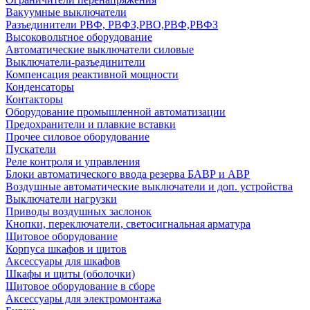
Вакуумные выключатели
Разъединители РВФ, РВФЗ,РВО,РВФ,РВФЗ
Высоковольтное оборудование
Автоматические выключатели cиловые
Выключатели-разъединители
Компенсация реактивной мощности
Конденсаторы
Контакторы
Оборудование промышленной автоматизации
Предохранители и плавкие вставки
Прочее силовое оборудование
Пускатели
Реле контроля и управления
Блоки автоматического ввода резерва БАВР и АВР
Воздушные автоматические выключатели и доп. устройства
Выключатели нагрузки
Приводы воздушных заслонок
Кнопки, переключатели, светосигнальная арматура
Щитовое оборудование
Корпуса шкафов и щитов
Аксессуары для шкафов
Шкафы и щиты (оболочки)
Щитовое оборудование в сборе
Аксессуары для электромонтажа