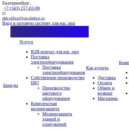
Екатеринбург
+7 (343) 217-03-99
ekb.office@ros-elektro.ru
Вход в оптовую систему для юр. лиц
Услуги
B2B-портал для юр. лиц
Поставка
электрооборудования
Комп
Поставка
Как купить
электрооборудования
Собственное производство
Доставка
ЩО
Оплата
Бренды
Производство
Обмен и
щитового
возврат
оборудования
Магазины
Комплексная
молниезащита
Молниезащита
зданий и
сооружений