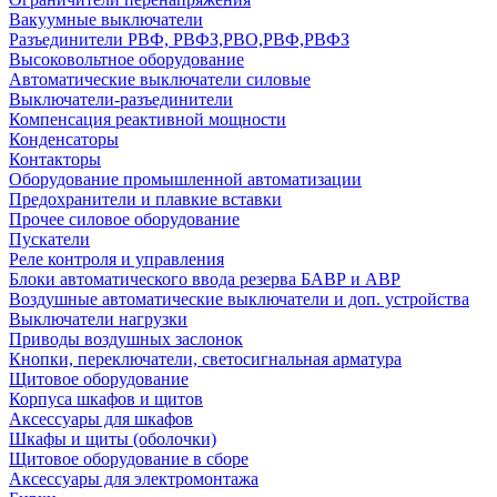
Вакуумные выключатели
Разъединители РВФ, РВФЗ,РВО,РВФ,РВФЗ
Высоковольтное оборудование
Автоматические выключатели cиловые
Выключатели-разъединители
Компенсация реактивной мощности
Конденсаторы
Контакторы
Оборудование промышленной автоматизации
Предохранители и плавкие вставки
Прочее силовое оборудование
Пускатели
Реле контроля и управления
Блоки автоматического ввода резерва БАВР и АВР
Воздушные автоматические выключатели и доп. устройства
Выключатели нагрузки
Приводы воздушных заслонок
Кнопки, переключатели, светосигнальная арматура
Щитовое оборудование
Корпуса шкафов и щитов
Аксессуары для шкафов
Шкафы и щиты (оболочки)
Щитовое оборудование в сборе
Аксессуары для электромонтажа