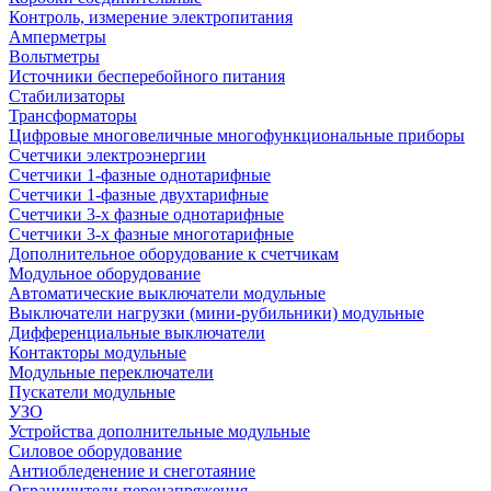
Контроль, измерение электропитания
Амперметры
Вольтметры
Источники бесперебойного питания
Стабилизаторы
Трансформаторы
Цифровые многовеличные многофункциональные приборы
Счетчики электроэнергии
Счетчики 1-фазные однотарифные
Счетчики 1-фазные двухтарифные
Счетчики 3-х фазные однотарифные
Счетчики 3-х фазные многотарифные
Дополнительное оборудование к счетчикам
Модульное оборудование
Автоматические выключатели модульные
Выключатели нагрузки (мини-рубильники) модульные
Дифференциальные выключатели
Контакторы модульные
Модульные переключатели
Пускатели модульные
УЗО
Устройства дополнительные модульные
Силовое оборудование
Антиобледенение и снеготаяние
Ограничители перенапряжения