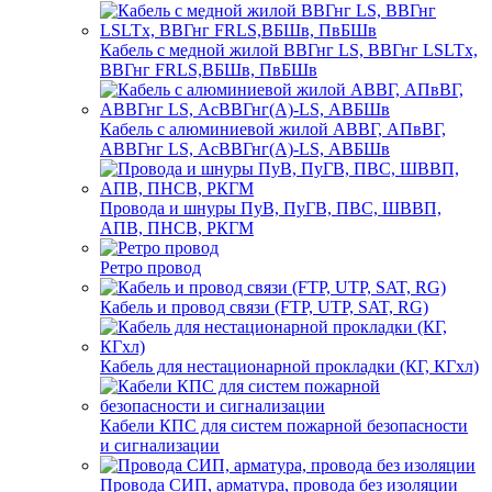
Кабель с медной жилой ВВГнг LS, ВВГнг LSLTx,
ВВГнг FRLS,ВБШв, ПвБШв
Кабель с алюминиевой жилой АВВГ, АПвВГ,
АВВГнг LS, АсВВГнг(А)-LS, АВБШв
Провода и шнуры ПуВ, ПуГВ, ПВС, ШВВП,
АПВ, ПНСВ, РКГМ
Ретро провод
Кабель и провод связи (FTP, UTP, SAT, RG)
Кабель для нестационарной прокладки (КГ, КГхл)
Кабели КПС для систем пожарной безопасности
и сигнализации
Провода СИП, арматура, провода без изоляции