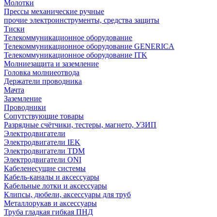
Молотки
Прессы механические ручные
прочие электроинструменты, средства защиты
Тиски
Телекоммуникационное оборудование
Телекоммуникационное оборудование GENERICA
Телекоммуникационное оборудование ITK
Молниезащита и заземление
Головка молниеотвода
Держатели проводника
Мачта
Заземление
Проводники
Сопутствующие товары
Разрядные счётчики, тестеры, магнето, УЗИП
Электродвигатели
Электродвигатели IEK
Электродвигатели TDM
Электродвигатели ONI
Кабеленесущие системы
Кабель-каналы и аксессуары
Кабельные лотки и аксессуары
Клипсы, дюбели, аксессуары для труб
Металлорукав и аксессуары
Труба гладкая гибкая ПНД