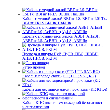
Кабель с медной жилой ВВГнг LS, ВВГнг LSLTx,
ВВГнг FRLS,ВБШв, ПвБШв
Кабель с алюминиевой жилой АВВГ, АПвВГ,
АВВГнг LS, АсВВГнг(А)-LS, АВБШв
Провода и шнуры ПуВ, ПуГВ, ПВС, ШВВП,
АПВ, ПНСВ, РКГМ
Ретро провод
Кабель и провод связи (FTP, UTP, SAT, RG)
Кабель для нестационарной прокладки (КГ, КГхл)
Кабели КПС для систем пожарной безопасности
и сигнализации