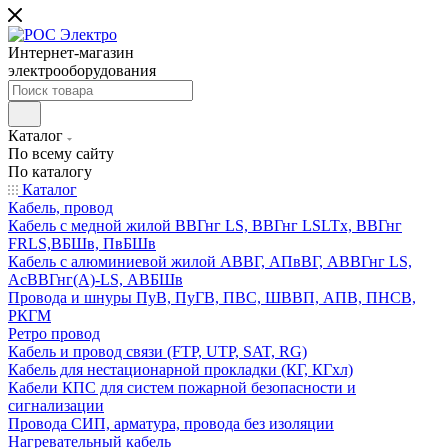
Интернет-магазин
электрооборудования
Каталог
По всему сайту
По каталогу
Каталог
Кабель, провод
Кабель с медной жилой ВВГнг LS, ВВГнг LSLTx, ВВГнг
FRLS,ВБШв, ПвБШв
Кабель с алюминиевой жилой АВВГ, АПвВГ, АВВГнг LS,
АсВВГнг(А)-LS, АВБШв
Провода и шнуры ПуВ, ПуГВ, ПВС, ШВВП, АПВ, ПНСВ,
РКГМ
Ретро провод
Кабель и провод связи (FTP, UTP, SAT, RG)
Кабель для нестационарной прокладки (КГ, КГхл)
Кабели КПС для систем пожарной безопасности и
сигнализации
Провода СИП, арматура, провода без изоляции
Нагревательный кабель