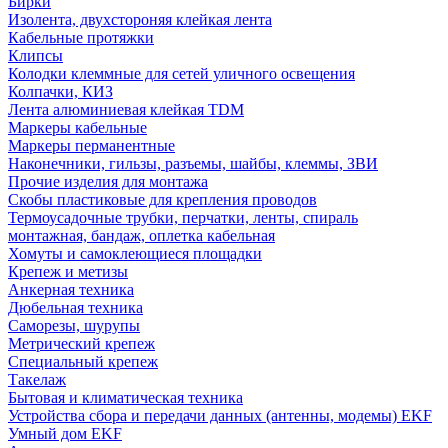
Бирки
Изолента, двухстороняя клейкая лента
Кабельные протяжки
Клипсы
Колодки клеммные для сетей уличного освещения
Колпачки, КИЗ
Лента алюминиевая клейкая TDM
Маркеры кабельные
Маркеры перманентные
Наконечники, гильзы, разъемы, шайбы, клеммы, ЗВИ
Прочие изделия для монтажа
Скобы пластиковые для крепления проводов
Термоусадочные трубки, перчатки, ленты, спираль
монтажная, бандаж, оплетка кабельная
Хомуты и самоклеющиеся площадки
Крепеж и метизы
Анкерная техника
Дюбельная техника
Саморезы, шурупы
Метрический крепеж
Специальный крепеж
Такелаж
Бытовая и климатическая техника
Устройства сбора и передачи данных (антенны, модемы) EKF
Умный дом EKF