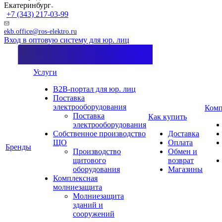
Екатеринбург
+7 (343) 217-03-99
ekb.office@ros-elektro.ru
Вход в оптовую систему для юр. лиц
Услуги
B2B-портал для юр. лиц
Поставка
электрооборудования
Комп
Поставка
Как купить
электрооборудования
Собственное производство
Доставка
ЩО
Оплата
Бренды
Производство
Обмен и
щитового
возврат
оборудования
Магазины
Комплексная
молниезащита
Молниезащита
зданий и
сооружений