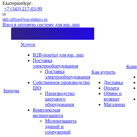
Екатеринбург
+7 (343) 217-03-99
ekb.office@ros-elektro.ru
Вход в оптовую систему для юр. лиц
Услуги
B2B-портал для юр. лиц
Поставка
электрооборудования
Комп
Поставка
Как купить
электрооборудования
Собственное производство
Доставка
ЩО
Оплата
Бренды
Производство
Обмен и
щитового
возврат
оборудования
Магазины
Комплексная
молниезащита
Молниезащита
зданий и
сооружений