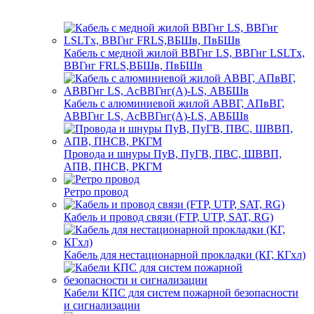
Кабель с медной жилой ВВГнг LS, ВВГнг LSLTx,
ВВГнг FRLS,ВБШв, ПвБШв
Кабель с алюминиевой жилой АВВГ, АПвВГ,
АВВГнг LS, АсВВГнг(А)-LS, АВБШв
Провода и шнуры ПуВ, ПуГВ, ПВС, ШВВП,
АПВ, ПНСВ, РКГМ
Ретро провод
Кабель и провод связи (FTP, UTP, SAT, RG)
Кабель для нестационарной прокладки (КГ, КГхл)
Кабели КПС для систем пожарной безопасности
и сигнализации