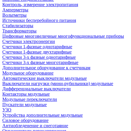
Контроль, измерение электропитания
Амперметры
Вольтметры
Источники бесперебойного питания
Стабилизаторы
Трансформаторы
Цифровые многовеличные многофункциональные приборы
Счетчики электроэнергии
Счетчики 1-фазные однотарифные
Счетчики 1-фазные двухтарифные
Счетчики 3-х фазные однотарифные
Счетчики 3-х фазные многотарифные
Дополнительное оборудование к счетчикам
Модульное оборудование
Автоматические выключатели модульные
Выключатели нагрузки (мини-рубильники) модульные
Дифференциальные выключатели
Контакторы модульные
Модульные переключатели
Пускатели модульные
УЗО
Устройства дополнительные модульные
Силовое оборудование
Антиобледенение и снеготаяние
Ограничители перенапряжения