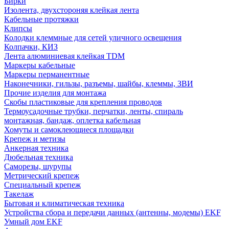
Бирки
Изолента, двухстороняя клейкая лента
Кабельные протяжки
Клипсы
Колодки клеммные для сетей уличного освещения
Колпачки, КИЗ
Лента алюминиевая клейкая TDM
Маркеры кабельные
Маркеры перманентные
Наконечники, гильзы, разъемы, шайбы, клеммы, ЗВИ
Прочие изделия для монтажа
Скобы пластиковые для крепления проводов
Термоусадочные трубки, перчатки, ленты, спираль
монтажная, бандаж, оплетка кабельная
Хомуты и самоклеющиеся площадки
Крепеж и метизы
Анкерная техника
Дюбельная техника
Саморезы, шурупы
Метрический крепеж
Специальный крепеж
Такелаж
Бытовая и климатическая техника
Устройства сбора и передачи данных (антенны, модемы) EKF
Умный дом EKF