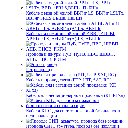
Кабель с медной жилой ВВГнг LS, ВВГнг LSLTx,
ВВГнг FRLS,ВБШв, ПвБШв
Кабель с алюминиевой жилой АВВГ, АПвВГ,
АВВГнг LS, АсВВГнг(А)-LS, АВБШв
Провода и шнуры ПуВ, ПуГВ, ПВС, ШВВП,
АПВ, ПНСВ, РКГМ
Ретро провод
Кабель и провод связи (FTP, UTP, SAT, RG)
Кабель для нестационарной прокладки (КГ, КГхл)
Кабели КПС для систем пожарной безопасности
и сигнализации
Провода СИП, арматура, провода без изоляции