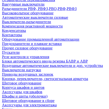
Вакуумные выключатели
Разъединители РВФ, РВФЗ,РВО,РВФ,РВФЗ
Высоковольтное оборудование
Автоматические выключатели cиловые
Выключатели-разъединители
Компенсация реактивной мощности
Конденсаторы
Контакторы
Оборудование промышленной автоматизации
Предохранители и плавкие вставки
Прочее силовое оборудование
Пускатели
Реле контроля и управления
Блоки автоматического ввода резерва БАВР и АВР
Воздушные автоматические выключатели и доп. устройства
Выключатели нагрузки
Приводы воздушных заслонок
Кнопки, переключатели, светосигнальная арматура
Щитовое оборудование
Корпуса шкафов и щитов
Аксессуары для шкафов
Шкафы и щиты (оболочки)
Щитовое оборудование в сборе
Аксессуары для электромонтажа