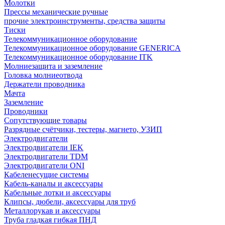
Молотки
Прессы механические ручные
прочие электроинструменты, средства защиты
Тиски
Телекоммуникационное оборудование
Телекоммуникационное оборудование GENERICA
Телекоммуникационное оборудование ITK
Молниезащита и заземление
Головка молниеотвода
Держатели проводника
Мачта
Заземление
Проводники
Сопутствующие товары
Разрядные счётчики, тестеры, магнето, УЗИП
Электродвигатели
Электродвигатели IEK
Электродвигатели TDM
Электродвигатели ONI
Кабеленесущие системы
Кабель-каналы и аксессуары
Кабельные лотки и аксессуары
Клипсы, дюбели, аксессуары для труб
Металлорукав и аксессуары
Труба гладкая гибкая ПНД