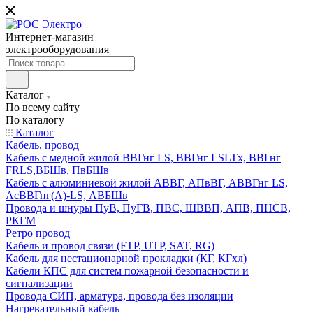
Интернет-магазин
электрооборудования
Каталог
По всему сайту
По каталогу
Каталог
Кабель, провод
Кабель с медной жилой ВВГнг LS, ВВГнг LSLTx, ВВГнг
FRLS,ВБШв, ПвБШв
Кабель с алюминиевой жилой АВВГ, АПвВГ, АВВГнг LS,
АсВВГнг(А)-LS, АВБШв
Провода и шнуры ПуВ, ПуГВ, ПВС, ШВВП, АПВ, ПНСВ,
РКГМ
Ретро провод
Кабель и провод связи (FTP, UTP, SAT, RG)
Кабель для нестационарной прокладки (КГ, КГхл)
Кабели КПС для систем пожарной безопасности и
сигнализации
Провода СИП, арматура, провода без изоляции
Нагревательный кабель