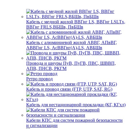
Кабель с медной жилой ВВГнг LS, ВВГнг LSLTx,
ВВГнг FRLS,ВБШв, ПвБШв
Кабель с алюминиевой жилой АВВГ, АПвВГ,
АВВГнг LS, АсВВГнг(А)-LS, АВБШв
Провода и шнуры ПуВ, ПуГВ, ПВС, ШВВП,
АПВ, ПНСВ, РКГМ
Ретро провод
Кабель и провод связи (FTP, UTP, SAT, RG)
Кабель для нестационарной прокладки (КГ, КГхл)
Кабели КПС для систем пожарной безопасности
и сигнализации