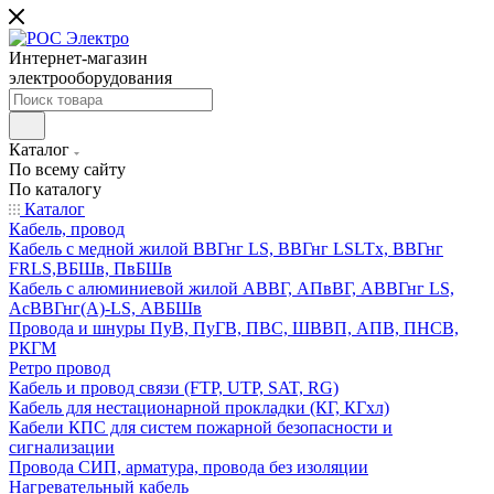
Интернет-магазин
электрооборудования
Каталог
По всему сайту
По каталогу
Каталог
Кабель, провод
Кабель с медной жилой ВВГнг LS, ВВГнг LSLTx, ВВГнг
FRLS,ВБШв, ПвБШв
Кабель с алюминиевой жилой АВВГ, АПвВГ, АВВГнг LS,
АсВВГнг(А)-LS, АВБШв
Провода и шнуры ПуВ, ПуГВ, ПВС, ШВВП, АПВ, ПНСВ,
РКГМ
Ретро провод
Кабель и провод связи (FTP, UTP, SAT, RG)
Кабель для нестационарной прокладки (КГ, КГхл)
Кабели КПС для систем пожарной безопасности и
сигнализации
Провода СИП, арматура, провода без изоляции
Нагревательный кабель