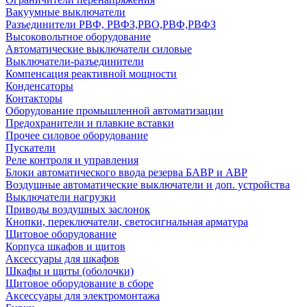
Вакуумные выключатели
Разъединители РВФ, РВФЗ,РВО,РВФ,РВФЗ
Высоковольтное оборудование
Автоматические выключатели cиловые
Выключатели-разъединители
Компенсация реактивной мощности
Конденсаторы
Контакторы
Оборудование промышленной автоматизации
Предохранители и плавкие вставки
Прочее силовое оборудование
Пускатели
Реле контроля и управления
Блоки автоматического ввода резерва БАВР и АВР
Воздушные автоматические выключатели и доп. устройства
Выключатели нагрузки
Приводы воздушных заслонок
Кнопки, переключатели, светосигнальная арматура
Щитовое оборудование
Корпуса шкафов и щитов
Аксессуары для шкафов
Шкафы и щиты (оболочки)
Щитовое оборудование в сборе
Аксессуары для электромонтажа