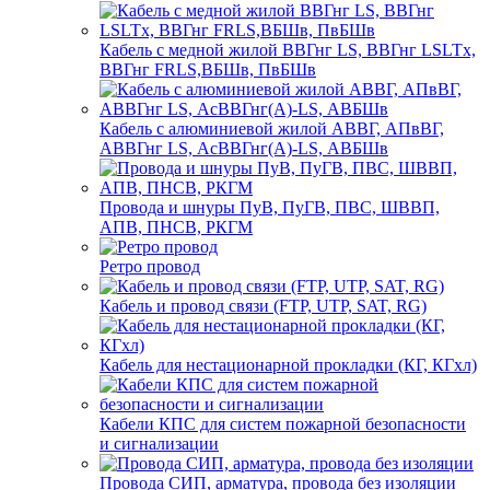
Кабель с медной жилой ВВГнг LS, ВВГнг LSLTx,
ВВГнг FRLS,ВБШв, ПвБШв
Кабель с алюминиевой жилой АВВГ, АПвВГ,
АВВГнг LS, АсВВГнг(А)-LS, АВБШв
Провода и шнуры ПуВ, ПуГВ, ПВС, ШВВП,
АПВ, ПНСВ, РКГМ
Ретро провод
Кабель и провод связи (FTP, UTP, SAT, RG)
Кабель для нестационарной прокладки (КГ, КГхл)
Кабели КПС для систем пожарной безопасности
и сигнализации
Провода СИП, арматура, провода без изоляции