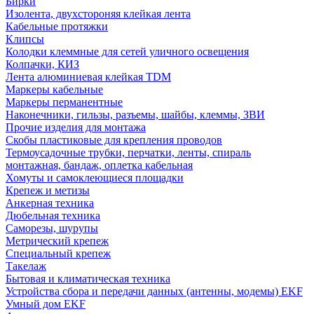
Бирки
Изолента, двухстороняя клейкая лента
Кабельные протяжки
Клипсы
Колодки клеммные для сетей уличного освещения
Колпачки, КИЗ
Лента алюминиевая клейкая TDM
Маркеры кабельные
Маркеры перманентные
Наконечники, гильзы, разъемы, шайбы, клеммы, ЗВИ
Прочие изделия для монтажа
Скобы пластиковые для крепления проводов
Термоусадочные трубки, перчатки, ленты, спираль
монтажная, бандаж, оплетка кабельная
Хомуты и самоклеющиеся площадки
Крепеж и метизы
Анкерная техника
Дюбельная техника
Саморезы, шурупы
Метрический крепеж
Специальный крепеж
Такелаж
Бытовая и климатическая техника
Устройства сбора и передачи данных (антенны, модемы) EKF
Умный дом EKF