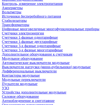
Контроль, измерение электропитания
Амперметры
Вольтметры
Источники бесперебойного питания
Стабилизаторы
Трансформаторы
Цифровые многовеличные многофункциональные приборы
Счетчики электроэнергии
Счетчики 1-фазные однотарифные
Счетчики 1-фазные двухтарифные
Счетчики 3-х фазные однотарифные
Счетчики 3-х фазные многотарифные
Дополнительное оборудование к счетчикам
Модульное оборудование
Автоматические выключатели модульные
Выключатели нагрузки (мини-рубильники) модульные
Дифференциальные выключатели
Контакторы модульные
Модульные переключатели
Пускатели модульные
УЗО
Устройства дополнительные модульные
Силовое оборудование
Антиобледенение и снеготаяние
Ограничители перенапряжения