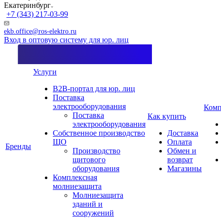
Екатеринбург
+7 (343) 217-03-99
ekb.office@ros-elektro.ru
Вход в оптовую систему для юр. лиц
Услуги
B2B-портал для юр. лиц
Поставка
электрооборудования
Комп
Поставка
Как купить
электрооборудования
Собственное производство
Доставка
ЩО
Оплата
Бренды
Производство
Обмен и
щитового
возврат
оборудования
Магазины
Комплексная
молниезащита
Молниезащита
зданий и
сооружений