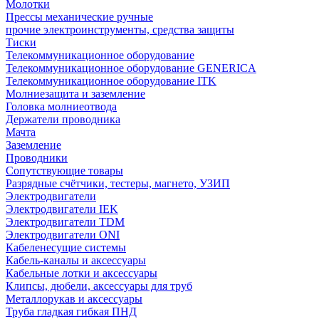
Молотки
Прессы механические ручные
прочие электроинструменты, средства защиты
Тиски
Телекоммуникационное оборудование
Телекоммуникационное оборудование GENERICA
Телекоммуникационное оборудование ITK
Молниезащита и заземление
Головка молниеотвода
Держатели проводника
Мачта
Заземление
Проводники
Сопутствующие товары
Разрядные счётчики, тестеры, магнето, УЗИП
Электродвигатели
Электродвигатели IEK
Электродвигатели TDM
Электродвигатели ONI
Кабеленесущие системы
Кабель-каналы и аксессуары
Кабельные лотки и аксессуары
Клипсы, дюбели, аксессуары для труб
Металлорукав и аксессуары
Труба гладкая гибкая ПНД