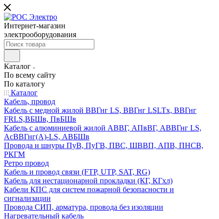
Интернет-магазин
электрооборудования
Каталог
По всему сайту
По каталогу
Каталог
Кабель, провод
Кабель с медной жилой ВВГнг LS, ВВГнг LSLTx, ВВГнг
FRLS,ВБШв, ПвБШв
Кабель с алюминиевой жилой АВВГ, АПвВГ, АВВГнг LS,
АсВВГнг(А)-LS, АВБШв
Провода и шнуры ПуВ, ПуГВ, ПВС, ШВВП, АПВ, ПНСВ,
РКГМ
Ретро провод
Кабель и провод связи (FTP, UTP, SAT, RG)
Кабель для нестационарной прокладки (КГ, КГхл)
Кабели КПС для систем пожарной безопасности и
сигнализации
Провода СИП, арматура, провода без изоляции
Нагревательный кабель