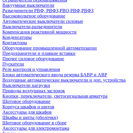
Вакуумные выключатели
Разъединители РВФ, РВФЗ,РВО,РВФ,РВФЗ
Высоковольтное оборудование
Автоматические выключатели cиловые
Выключатели-разъединители
Компенсация реактивной мощности
Конденсаторы
Контакторы
Оборудование промышленной автоматизации
Предохранители и плавкие вставки
Прочее силовое оборудование
Пускатели
Реле контроля и управления
Блоки автоматического ввода резерва БАВР и АВР
Воздушные автоматические выключатели и доп. устройства
Выключатели нагрузки
Приводы воздушных заслонок
Кнопки, переключатели, светосигнальная арматура
Щитовое оборудование
Корпуса шкафов и щитов
Аксессуары для шкафов
Шкафы и щиты (оболочки)
Щитовое оборудование в сборе
Аксессуары для электромонтажа