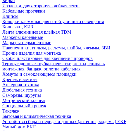
Бирки
Изолента, двухстороняя клейкая лента
Кабельные протяжки
Клипсы
Колодки клеммные для сетей уличного освещения
Колпачки, КИЗ
Лента алюминиевая клейкая TDM
Маркеры кабельные
Маркеры перманентные
Наконечники, гильзы, разъемы, шайбы, клеммы, ЗВИ
Прочие изделия для монтажа
Скобы пластиковые для крепления проводов
Термоусадочные трубки, перчатки, ленты, спираль
монтажная, бандаж, оплетка кабельная
Хомуты и самоклеющиеся площадки
Крепеж и метизы
Анкерная техника
Дюбельная техника
Саморезы, шурупы
Метрический крепеж
Специальный крепеж
Такелаж
Бытовая и климатическая техника
Устройства сбора и передачи данных (антенны, модемы) EKF
Умный дом EKF