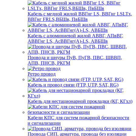
Кабель с медной жилой ВВГнг LS, ВВГнг LSLTx,
ВВГнг FRLS,ВБШв, ПвБШв
Кабель с алюминиевой жилой АВВГ, АПвВГ,
АВВГнг LS, АсВВГнг(А)-LS, АВБШв
Провода и шнуры ПуВ, ПуГВ, ПВС, ШВВП,
АПВ, ПНСВ, РКГМ
Ретро провод
Кабель и провод связи (FTP, UTP, SAT, RG)
Кабель для нестационарной прокладки (КГ, КГхл)
Кабели КПС для систем пожарной безопасности
и сигнализации
Провода СИП, арматура, провода без изоляции