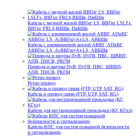
Кабель с медной жилой ВВГнг LS, ВВГнг LSLTx,
ВВГнг FRLS,ВБШв, ПвБШв
Кабель с алюминиевой жилой АВВГ, АПвВГ,
АВВГнг LS, АсВВГнг(А)-LS, АВБШв
Провода и шнуры ПуВ, ПуГВ, ПВС, ШВВП,
АПВ, ПНСВ, РКГМ
Ретро провод
Кабель и провод связи (FTP, UTP, SAT, RG)
Кабель для нестационарной прокладки (КГ, КГхл)
Кабели КПС для систем пожарной безопасности
и сигнализации