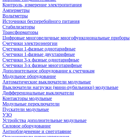
Контроль, измерение электропитания
Амперметры
Вольтметры
Источники бесперебойного питания
Стабилизаторы
Трансформаторы
Цифровые многовеличные многофункциональные приборы
Счетчики электроэнергии
Счетчики 1-фазные однотарифные
Счетчики 1-фазные двухтарифные
Счетчики 3-х фазные однотарифные
Счетчики 3-х фазные многотарифные
Дополнительное оборудование к счетчикам
Модульное оборудование
Автоматические выключатели модульные
Выключатели нагрузки (мини-рубильники) модульные
Дифференциальные выключатели
Контакторы модульные
Модульные переключатели
Пускатели модульные
УЗО
Устройства дополнительные модульные
Силовое оборудование
Антиобледенение и снеготаяние
Ограничители перенапряжения