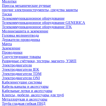
Молотки
Прессы механические ручные
прочие электроинструменты, средства защиты
Тиски
Телекоммуникационное оборудование
Телекоммуникационное оборудование GENERICA
Телекоммуникационное оборудование ITK
Молниезащита и заземление
Головка молниеотвода
Держатели проводника
Мачта
Заземление
Проводники
Сопутствующие товары
Разрядные счётчики, тестеры, магнето, УЗИП
Электродвигатели
Электродвигатели IEK
Электродвигатели TDM
Электродвигатели ONI
Кабеленесущие системы
Кабель-каналы и аксессуары
Кабельные лотки и аксессуары
Клипсы, дюбели, аксессуары для труб
Металлорукав и аксессуары
Труба гладкая гибкая ПНД