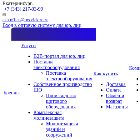
Екатеринбург
+7 (343) 217-03-99
ekb.office@ros-elektro.ru
Вход в оптовую систему для юр. лиц
Услуги
B2B-портал для юр. лиц
Поставка
электрооборудования
Комп
Поставка
Как купить
электрооборудования
Собственное производство
Доставка
ЩО
Оплата
Бренды
Производство
Обмен и
щитового
возврат
оборудования
Магазины
Комплексная
молниезащита
Молниезащита
зданий и
сооружений