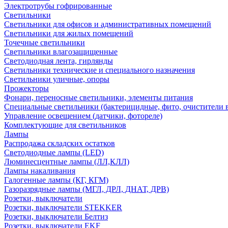
Электротрубы гофрированные
Светильники
Светильники для офисов и административных помещений
Светильники для жилых помещений
Точечные светильники
Светильники влагозащищенные
Светодиодная лента, гирлянды
Светильники технические и специального назначения
Светильники уличные, опоры
Прожекторы
Фонари, переносные светильники, элементы питания
Специальные светильники (бактерицидные, фито, очистители в
Управление освещением (датчики, фотореле)
Комплектующие для светильников
Лампы
Распродажа складских остатков
Светодиодные лампы (LED)
Люминесцентные лампы (ЛЛ,КЛЛ)
Лампы накаливания
Галогенные лампы (КГ, КГМ)
Газоразрядные лампы (МГЛ, ДРЛ, ДНАТ, ДРВ)
Розетки, выключатели
Розетки, выключатели STEKKER
Розетки, выключатели Белтиз
Розетки, выключатели EKF