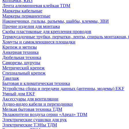
Колпачки, КИЗ
Лента алюминиевая клейкая TDM
Маркеры кабельные
Маркеры перманентные
Наконечники, гильзы, разъемы, шайбы, клеммы, ЗВИ
Прочие изделия для монтажа
Скобы пластиковые для крепления проводов
Термоусадочные трубки, перчатки, ленты, спираль монтажная, 
Хомуты и самоклеющиеся площадки
Крепеж и метизы
Анкерная техника
Дюбельная техника
Саморезы, шурупы
Метрический крепеж
Специальный крепеж
Такелаж
Бытовая и климатическая техника
Устройства сбора и передачи данных (антенны, модемы) EKF
Умный дом EKF
Аксессуары для вентиляции
Аудио-видео кабели и переходники
Мелкая бытовая техника ТДМ
Увлажнители воздуха серии «Ареал» TDM
Электрические сушилки для рук
Электрические ТЭНы ТДМ