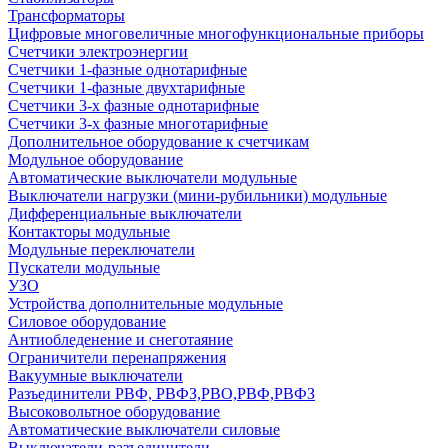
Трансформаторы
Цифровые многовеличные многофункциональные приборы
Счетчики электроэнергии
Счетчики 1-фазные однотарифные
Счетчики 1-фазные двухтарифные
Счетчики 3-х фазные однотарифные
Счетчики 3-х фазные многотарифные
Дополнительное оборудование к счетчикам
Модульное оборудование
Автоматические выключатели модульные
Выключатели нагрузки (мини-рубильники) модульные
Дифференциальные выключатели
Контакторы модульные
Модульные переключатели
Пускатели модульные
УЗО
Устройства дополнительные модульные
Силовое оборудование
Антиобледенение и снеготаяние
Ограничители перенапряжения
Вакуумные выключатели
Разъединители РВФ, РВФЗ,РВО,РВФ,РВФЗ
Высоковольтное оборудование
Автоматические выключатели cиловые
Выключатели-разъединители