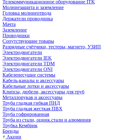
Телекоммуникационное оборудование ITK
Молниезащита и заземление
Головка молниеотвода
Держатели проводника
Мачта
Заземление
Проводники
Сопутствующие товары
Разрядные счётчики, тестеры, магнето, УЗИП
Электродвигатели
Электродвигатели IEK
Электродвигатели TDM
Электродвигатели ONI
Кабеленесущие системы
Кабель-каналы и аксессуары
Кабельные лотки и аксессуары
Клипсы, дюбели, аксессуары для труб
Металлорукав и аксессуары
Труба гладкая гибкая ПНД
Труба гладкая жесткая ПВХ
Труба гофрированная
Труба из стали, оцинк.стали и алюминия
Трубка Кембрик
Бренды
Акции