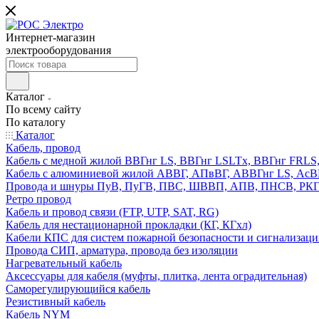
Интернет-магазин
электрооборудования
Каталог
По всему сайту
По каталогу
Каталог
Кабель, провод
Кабель с медной жилой ВВГнг LS, ВВГнг LSLTx, ВВГнг FR
Кабель с алюминиевой жилой АВВГ, АПвВГ, АВВГнг LS, Ас
Провода и шнуры ПуВ, ПуГВ, ПВС, ШВВП, АПВ, ПНСВ, РК
Ретро провод
Кабель и провод связи (FTP, UTP, SAT, RG)
Кабель для нестационарной прокладки (КГ, КГхл)
Кабели КПС для систем пожарной безопасности и сигнализац
Провода СИП, арматура, провода без изоляции
Нагревательный кабель
Аксессуары для кабеля (муфты, плитка, лента оградительная)
Саморегулирующийся кабель
Резистивный кабель
Кабель NYM