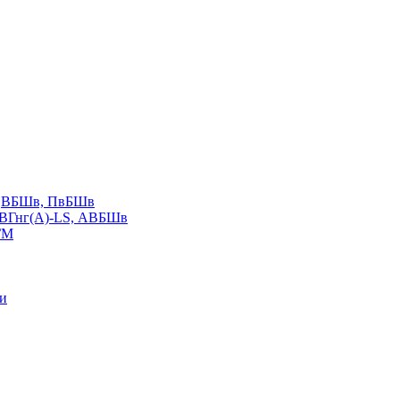
LS,ВБШв, ПвБШв
ВВГнг(А)-LS, АВБШв
ГМ
ии