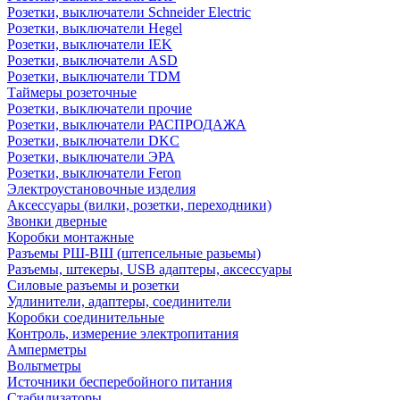
Розетки, выключатели Schneider Electric
Розетки, выключатели Hegel
Розетки, выключатели IEK
Розетки, выключатели ASD
Розетки, выключатели TDM
Таймеры розеточные
Розетки, выключатели прочие
Розетки, выключатели РАСПРОДАЖА
Розетки, выключатели DKC
Розетки, выключатели ЭРА
Розетки, выключатели Feron
Электроустановочные изделия
Аксессуары (вилки, розетки, переходники)
Звонки дверные
Коробки монтажные
Разъемы РШ-ВШ (штепсельные разьемы)
Разъемы, штекеры, USB адаптеры, аксессуары
Силовые разъемы и розетки
Удлинители, адаптеры, соединители
Коробки соединительные
Контроль, измерение электропитания
Амперметры
Вольтметры
Источники бесперебойного питания
Стабилизаторы