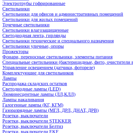
Электротрубы гофрированные
Светильники
Светильники для офисов и административных помещений
Светильники для жилых помещений
Точечные светильники
Светильники влагозащищенные
Светодиодная лента, гирлянды
Светильники технические и специального назначения
Светильники уличные, опоры
Прожекторы
Фонари, переносные светильники, элементы питания
Специальные светильники (бактерицидные, фито, очистители в
Управление освещением (датчики, фотореле)
Комплектующие для светильников
Лампы
Распродажа складских остатков
Светодиодные лампы (LED)
Люминесцентные лампы (ЛЛ,КЛЛ)
Лампы накаливания
Галогенные лампы (КГ, КГМ)
Газоразрядные лампы (МГЛ, ДРЛ, ДНАТ, ДРВ)
Розетки, выключатели
Розетки, выключатели STEKKER
Розетки, выключатели Белтиз
Розетки, выключатели EKF