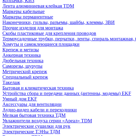
Колпачки, КИЗ
Лента алюминиевая клейкая TDM
Маркеры кабельные
Маркеры перманентные
Наконечники, гильзы, разъемы, шайбы, клеммы, ЗВИ
Прочие изделия для монтажа
Скобы пластиковые для крепления проводов
Термоусадочные трубки, перчатки, ленты, спираль монтажная, 
Хомуты и самоклеющиеся площадки
Крепеж и метизы
Анкерная техника
Дюбельная техника
Саморезы, шурупы
Метрический крепеж
Специальный крепеж
Такелаж
Бытовая и климатическая техника
Устройства сбора и передачи данных (антенны, модемы) EKF
Умный дом EKF
Аксессуары для вентиляции
Аудио-видео кабели и переходники
Мелкая бытовая техника ТДМ
Увлажнители воздуха серии «Ареал» TDM
Электрические сушилки для рук
Электрические ТЭНы ТДМ