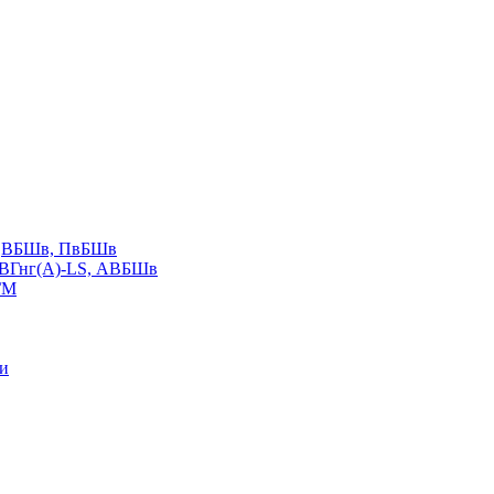
LS,ВБШв, ПвБШв
ВВГнг(А)-LS, АВБШв
ГМ
ии