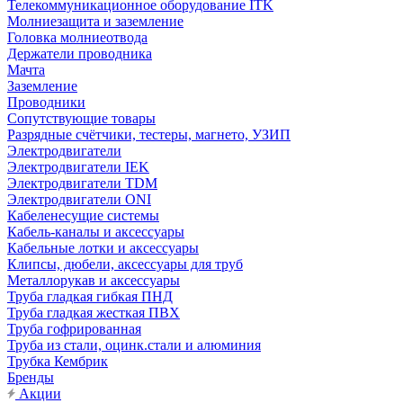
Телекоммуникационное оборудование ITK
Молниезащита и заземление
Головка молниеотвода
Держатели проводника
Мачта
Заземление
Проводники
Сопутствующие товары
Разрядные счётчики, тестеры, магнето, УЗИП
Электродвигатели
Электродвигатели IEK
Электродвигатели TDM
Электродвигатели ONI
Кабеленесущие системы
Кабель-каналы и аксессуары
Кабельные лотки и аксессуары
Клипсы, дюбели, аксессуары для труб
Металлорукав и аксессуары
Труба гладкая гибкая ПНД
Труба гладкая жесткая ПВХ
Труба гофрированная
Труба из стали, оцинк.стали и алюминия
Трубка Кембрик
Бренды
Акции