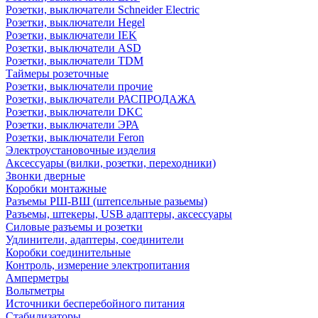
Розетки, выключатели Schneider Electric
Розетки, выключатели Hegel
Розетки, выключатели IEK
Розетки, выключатели ASD
Розетки, выключатели TDM
Таймеры розеточные
Розетки, выключатели прочие
Розетки, выключатели РАСПРОДАЖА
Розетки, выключатели DKC
Розетки, выключатели ЭРА
Розетки, выключатели Feron
Электроустановочные изделия
Аксессуары (вилки, розетки, переходники)
Звонки дверные
Коробки монтажные
Разъемы РШ-ВШ (штепсельные разьемы)
Разъемы, штекеры, USB адаптеры, аксессуары
Силовые разъемы и розетки
Удлинители, адаптеры, соединители
Коробки соединительные
Контроль, измерение электропитания
Амперметры
Вольтметры
Источники бесперебойного питания
Стабилизаторы