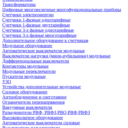
Трансформаторы
Цифровые многовеличные многофункциональные приборы
Счетчики электроэнергии
Счетчики 1-фазные однотарифные
Счетчики 1-фазные двухтарифные
Счетчики 3-х фазные однотарифные
Счетчики 3-х фазные многотарифные
Дополнительное оборудование к счетчикам
Модульное оборудование
Автоматические выключатели модульные
Выключатели нагрузки (мини-рубильники) модульные
Дифференциальные выключатели
Контакторы модульные
Модульные переключатели
Пускатели модульные
УЗО
Устройства дополнительные модульные
Силовое оборудование
Антиобледенение и снеготаяние
Ограничители перенапряжения
Вакуумные выключатели
Разъединители РВФ, РВФЗ,РВО,РВФ,РВФЗ
Высоковольтное оборудование
Автоматические выключатели cиловые
Выключатели-разъединители