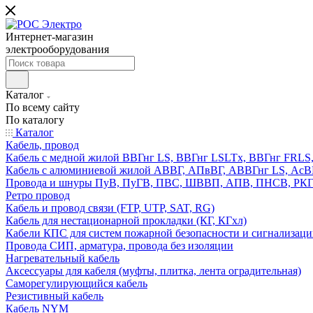
Интернет-магазин
электрооборудования
Каталог
По всему сайту
По каталогу
Каталог
Кабель, провод
Кабель с медной жилой ВВГнг LS, ВВГнг LSLTx, ВВГнг FR
Кабель с алюминиевой жилой АВВГ, АПвВГ, АВВГнг LS, Ас
Провода и шнуры ПуВ, ПуГВ, ПВС, ШВВП, АПВ, ПНСВ, РК
Ретро провод
Кабель и провод связи (FTP, UTP, SAT, RG)
Кабель для нестационарной прокладки (КГ, КГхл)
Кабели КПС для систем пожарной безопасности и сигнализац
Провода СИП, арматура, провода без изоляции
Нагревательный кабель
Аксессуары для кабеля (муфты, плитка, лента оградительная)
Саморегулирующийся кабель
Резистивный кабель
Кабель NYM