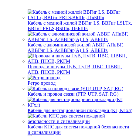
Кабель с медной жилой ВВГнг LS, ВВГнг LSLTx,
ВВГнг FRLS,ВБШв, ПвБШв
Кабель с алюминиевой жилой АВВГ, АПвВГ,
АВВГнг LS, АсВВГнг(А)-LS, АВБШв
Провода и шнуры ПуВ, ПуГВ, ПВС, ШВВП,
АПВ, ПНСВ, РКГМ
Ретро провод
Кабель и провод связи (FTP, UTP, SAT, RG)
Кабель для нестационарной прокладки (КГ, КГхл)
Кабели КПС для систем пожарной безопасности
и сигнализации