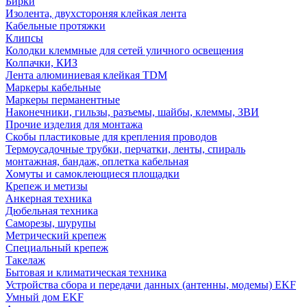
Бирки
Изолента, двухстороняя клейкая лента
Кабельные протяжки
Клипсы
Колодки клеммные для сетей уличного освещения
Колпачки, КИЗ
Лента алюминиевая клейкая TDM
Маркеры кабельные
Маркеры перманентные
Наконечники, гильзы, разъемы, шайбы, клеммы, ЗВИ
Прочие изделия для монтажа
Скобы пластиковые для крепления проводов
Термоусадочные трубки, перчатки, ленты, спираль
монтажная, бандаж, оплетка кабельная
Хомуты и самоклеющиеся площадки
Крепеж и метизы
Анкерная техника
Дюбельная техника
Саморезы, шурупы
Метрический крепеж
Специальный крепеж
Такелаж
Бытовая и климатическая техника
Устройства сбора и передачи данных (антенны, модемы) EKF
Умный дом EKF