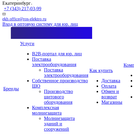
Екатеринбург
+7 (343) 217-03-99
ekb.office@ros-elektro.ru
Вход в оптовую систему для юр. лиц
Услуги
B2B-портал для юр. лиц
Поставка
электрооборудования
Комп
Поставка
Как купить
электрооборудования
Собственное производство
Доставка
ЩО
Оплата
Бренды
Производство
Обмен и
щитового
возврат
оборудования
Магазины
Комплексная
молниезащита
Молниезащита
зданий и
сооружений