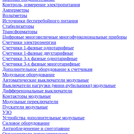
Контроль, измерение электропитания
Амперметры
Вольтметры
Источники бесперебойного питания
Стабилизаторы
Трансформаторы
Цифровые многовеличные многофункциональные приборы
Счетчики электроэнергии
Счетчики 1-фазные однотарифные
Счетчики 1-фазные двухтарифные
Счетчики 3-х фазные однотарифные
Счетчики 3-х фазные многотарифные
Дополнительное оборудование к счетчикам
Модульное оборудование
Автоматические выключатели модульные
Выключатели нагрузки (мини-рубильники) модульные
Дифференциальные выключатели
Контакторы модульные
Модульные переключатели
Пускатели модульные
УЗО
Устройства дополнительные модульные
Силовое оборудование
Антиобледенение и снеготаяние
Ограничители перенапряжения