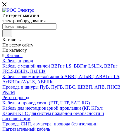
Интернет-магазин
электрооборудования
Каталог
По всему сайту
По каталогу
Каталог
Кабель, провод
Кабель с медной жилой ВВГнг LS, ВВГнг LSLTx, ВВГнг
FRLS,ВБШв, ПвБШв
Кабель с алюминиевой жилой АВВГ, АПвВГ, АВВГнг LS,
АсВВГнг(А)-LS, АВБШв
Провода и шнуры ПуВ, ПуГВ, ПВС, ШВВП, АПВ, ПНСВ,
РКГМ
Ретро провод
Кабель и провод связи (FTP, UTP, SAT, RG)
Кабель для нестационарной прокладки (КГ, КГхл)
Кабели КПС для систем пожарной безопасности и
сигнализации
Провода СИП, арматура, провода без изоляции
Нагревательный кабель