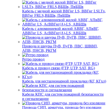
Кабель с медной жилой ВВГнг LS, ВВГнг LSLTx,
ВВГнг FRLS,ВБШв, ПвБШв
Кабель с алюминиевой жилой АВВГ, АПвВГ,
АВВГнг LS, АсВВГнг(А)-LS, АВБШв
Провода и шнуры ПуВ, ПуГВ, ПВС, ШВВП,
АПВ, ПНСВ, РКГМ
Ретро провод
Кабель и провод связи (FTP, UTP, SAT, RG)
Кабель для нестационарной прокладки (КГ, КГхл)
Кабели КПС для систем пожарной безопасности
и сигнализации
Провода СИП, арматура, провода без изоляции