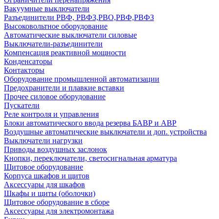
Вакуумные выключатели
Разъединители РВФ, РВФЗ,РВО,РВФ,РВФЗ
Высоковольтное оборудование
Автоматические выключатели cиловые
Выключатели-разъединители
Компенсация реактивной мощности
Конденсаторы
Контакторы
Оборудование промышленной автоматизации
Предохранители и плавкие вставки
Прочее силовое оборудование
Пускатели
Реле контроля и управления
Блоки автоматического ввода резерва БАВР и АВР
Воздушные автоматические выключатели и доп. устройства
Выключатели нагрузки
Приводы воздушных заслонок
Кнопки, переключатели, светосигнальная арматура
Щитовое оборудование
Корпуса шкафов и щитов
Аксессуары для шкафов
Шкафы и щиты (оболочки)
Щитовое оборудование в сборе
Аксессуары для электромонтажа