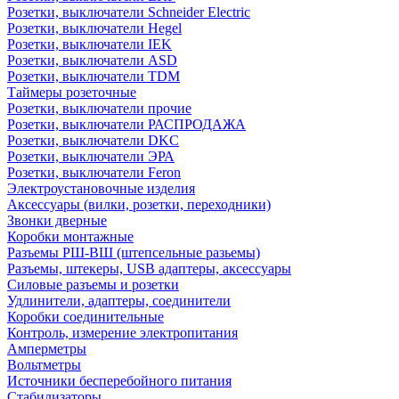
Розетки, выключатели Schneider Electric
Розетки, выключатели Hegel
Розетки, выключатели IEK
Розетки, выключатели ASD
Розетки, выключатели TDM
Таймеры розеточные
Розетки, выключатели прочие
Розетки, выключатели РАСПРОДАЖА
Розетки, выключатели DKC
Розетки, выключатели ЭРА
Розетки, выключатели Feron
Электроустановочные изделия
Аксессуары (вилки, розетки, переходники)
Звонки дверные
Коробки монтажные
Разъемы РШ-ВШ (штепсельные разьемы)
Разъемы, штекеры, USB адаптеры, аксессуары
Силовые разъемы и розетки
Удлинители, адаптеры, соединители
Коробки соединительные
Контроль, измерение электропитания
Амперметры
Вольтметры
Источники бесперебойного питания
Стабилизаторы