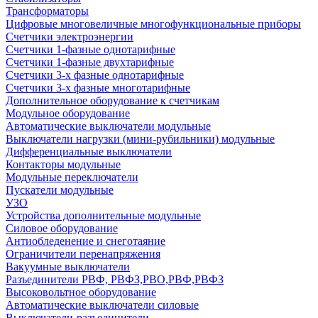
Трансформаторы
Цифровые многовеличные многофункциональные приборы
Счетчики электроэнергии
Счетчики 1-фазные однотарифные
Счетчики 1-фазные двухтарифные
Счетчики 3-х фазные однотарифные
Счетчики 3-х фазные многотарифные
Дополнительное оборудование к счетчикам
Модульное оборудование
Автоматические выключатели модульные
Выключатели нагрузки (мини-рубильники) модульные
Дифференциальные выключатели
Контакторы модульные
Модульные переключатели
Пускатели модульные
УЗО
Устройства дополнительные модульные
Силовое оборудование
Антиобледенение и снеготаяние
Ограничители перенапряжения
Вакуумные выключатели
Разъединители РВФ, РВФЗ,РВО,РВФ,РВФЗ
Высоковольтное оборудование
Автоматические выключатели cиловые
Выключатели-разъединители