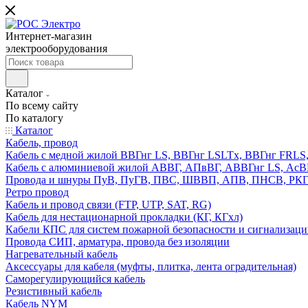
Интернет-магазин
электрооборудования
Каталог
По всему сайту
По каталогу
Каталог
Кабель, провод
Кабель с медной жилой ВВГнг LS, ВВГнг LSLTx, ВВГнг FR
Кабель с алюминиевой жилой АВВГ, АПвВГ, АВВГнг LS, Ас
Провода и шнуры ПуВ, ПуГВ, ПВС, ШВВП, АПВ, ПНСВ, РК
Ретро провод
Кабель и провод связи (FTP, UTP, SAT, RG)
Кабель для нестационарной прокладки (КГ, КГхл)
Кабели КПС для систем пожарной безопасности и сигнализац
Провода СИП, арматура, провода без изоляции
Нагревательный кабель
Аксессуары для кабеля (муфты, плитка, лента оградительная)
Саморегулирующийся кабель
Резистивный кабель
Кабель NYM