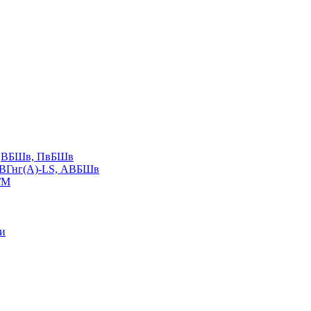
LS,ВБШв, ПвБШв
ВВГнг(А)-LS, АВБШв
ГМ
ии