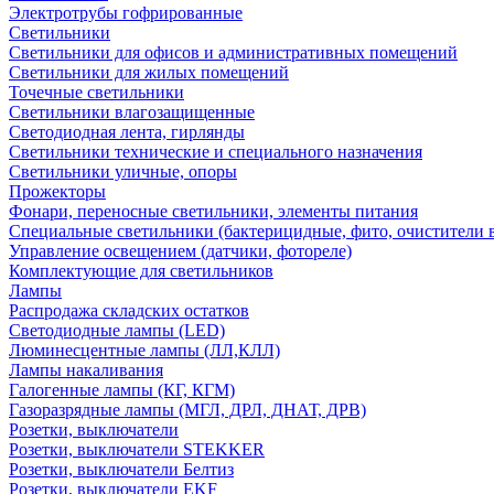
Электротрубы гофрированные
Светильники
Светильники для офисов и административных помещений
Светильники для жилых помещений
Точечные светильники
Светильники влагозащищенные
Светодиодная лента, гирлянды
Светильники технические и специального назначения
Светильники уличные, опоры
Прожекторы
Фонари, переносные светильники, элементы питания
Специальные светильники (бактерицидные, фито, очистители в
Управление освещением (датчики, фотореле)
Комплектующие для светильников
Лампы
Распродажа складских остатков
Светодиодные лампы (LED)
Люминесцентные лампы (ЛЛ,КЛЛ)
Лампы накаливания
Галогенные лампы (КГ, КГМ)
Газоразрядные лампы (МГЛ, ДРЛ, ДНАТ, ДРВ)
Розетки, выключатели
Розетки, выключатели STEKKER
Розетки, выключатели Белтиз
Розетки, выключатели EKF