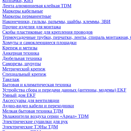
Колпачки, КИЗ
Лента алюминиевая клейкая TDM
Маркеры кабельные
Маркеры перманентные
Наконечники, гильзы, разъемы, шайбы, клеммы, ЗВИ
Прочие изделия для монтажа
Скобы пластиковые для крепления проводов
Термоусадочные трубки, перчатки, ленты, спираль монтажная, 
Хомуты и самоклеющиеся площадки
Крепеж и метизы
Анкерная техника
Дюбельная техника
Саморезы, шурупы
Метрический крепеж
Специальный крепеж
Такелаж
Бытовая и климатическая техника
Устройства сбора и передачи данных (антенны, модемы) EKF
Умный дом EKF
Аксессуары для вентиляции
Аудио-видео кабели и переходники
Мелкая бытовая техника ТДМ
Увлажнители воздуха серии «Ареал» TDM
Электрические сушилки для рук
Электрические ТЭНы ТДМ