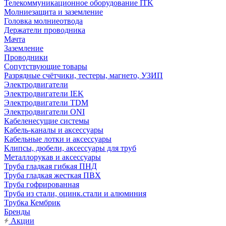
Телекоммуникационное оборудование ITK
Молниезащита и заземление
Головка молниеотвода
Держатели проводника
Мачта
Заземление
Проводники
Сопутствующие товары
Разрядные счётчики, тестеры, магнето, УЗИП
Электродвигатели
Электродвигатели IEK
Электродвигатели TDM
Электродвигатели ONI
Кабеленесущие системы
Кабель-каналы и аксессуары
Кабельные лотки и аксессуары
Клипсы, дюбели, аксессуары для труб
Металлорукав и аксессуары
Труба гладкая гибкая ПНД
Труба гладкая жесткая ПВХ
Труба гофрированная
Труба из стали, оцинк.стали и алюминия
Трубка Кембрик
Бренды
Акции