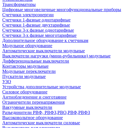
Трансформаторы
Цифровые многовеличные многофункциональные приборы
Счетчики электроэнергии
Счетчики 1-фазные однотарифные
Счетчики 1-фазные двухтарифные
Счетчики 3-х фазные однотарифные
Счетчики 3-х фазные многотарифные
Дополнительное оборудование к счетчикам
Модульное оборудование
Автоматические выключатели модульные
Выключатели нагрузки (мини-рубильники) модульные
Дифференциальные выключатели
Контакторы модульные
Модульные переключатели
Пускатели модульные
УЗО
Устройства дополнительные модульные
Силовое оборудование
Антиобледенение и снеготаяние
Ограничители перенапряжения
Вакуумные выключатели
Разъединители РВФ, РВФЗ,РВО,РВФ,РВФЗ
Высоковольтное оборудование
Автоматические выключатели cиловые
Выключатели-разъединители