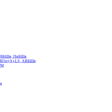
LS,ВБШв, ПвБШв
ВВГнг(А)-LS, АВБШв
ГМ
ии