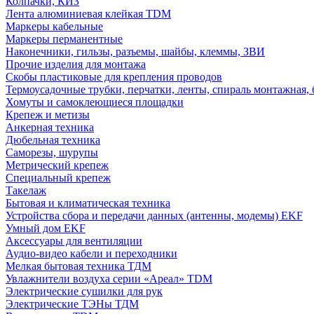
Колпачки, КИЗ
Лента алюминиевая клейкая TDM
Маркеры кабельные
Маркеры перманентные
Наконечники, гильзы, разъемы, шайбы, клеммы, ЗВИ
Прочие изделия для монтажа
Скобы пластиковые для крепления проводов
Термоусадочные трубки, перчатки, ленты, спираль монтажная, 
Хомуты и самоклеющиеся площадки
Крепеж и метизы
Анкерная техника
Дюбельная техника
Саморезы, шурупы
Метрический крепеж
Специальный крепеж
Такелаж
Бытовая и климатическая техника
Устройства сбора и передачи данных (антенны, модемы) EKF
Умный дом EKF
Аксессуары для вентиляции
Аудио-видео кабели и переходники
Мелкая бытовая техника ТДМ
Увлажнители воздуха серии «Ареал» TDM
Электрические сушилки для рук
Электрические ТЭНы ТДМ