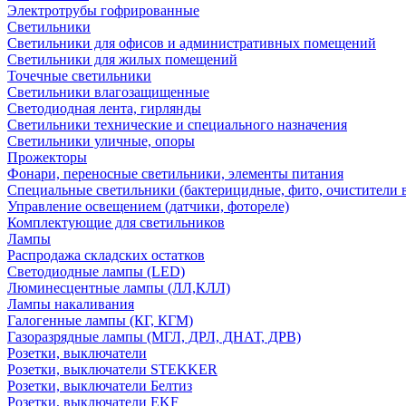
Электротрубы гофрированные
Светильники
Светильники для офисов и административных помещений
Светильники для жилых помещений
Точечные светильники
Светильники влагозащищенные
Светодиодная лента, гирлянды
Светильники технические и специального назначения
Светильники уличные, опоры
Прожекторы
Фонари, переносные светильники, элементы питания
Специальные светильники (бактерицидные, фито, очистители в
Управление освещением (датчики, фотореле)
Комплектующие для светильников
Лампы
Распродажа складских остатков
Светодиодные лампы (LED)
Люминесцентные лампы (ЛЛ,КЛЛ)
Лампы накаливания
Галогенные лампы (КГ, КГМ)
Газоразрядные лампы (МГЛ, ДРЛ, ДНАТ, ДРВ)
Розетки, выключатели
Розетки, выключатели STEKKER
Розетки, выключатели Белтиз
Розетки, выключатели EKF