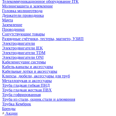
Телекоммуникационное оборудование ITK
Молниезащита и заземление
Головка молниеотвода
Держатели проводника
Мачта
Заземление
Проводники
Сопутствующие товары
Разрядные счётчики, тестеры, магнето, УЗИП
Электродвигатели
Электродвигатели IEK
Электродвигатели TDM
Электродвигатели ONI
Кабеленесущие системы
Кабель-каналы и аксессуары
Кабельные лотки и аксессуары
Клипсы, дюбели, аксессуары для труб
Металлорукав и аксессуары
Труба гладкая гибкая ПНД
Труба гладкая жесткая ПВХ
Труба гофрированная
Труба из стали, оцинк.стали и алюминия
Трубка Кембрик
Бренды
Акции