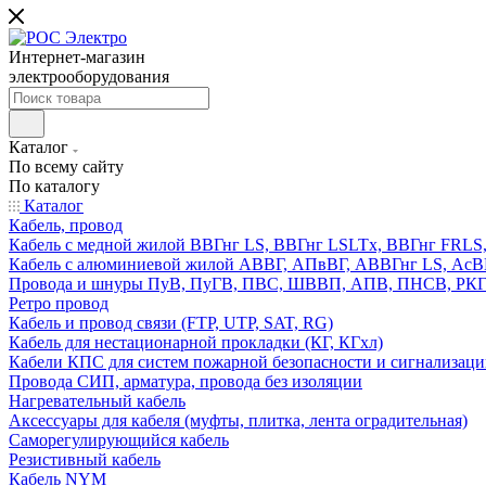
Интернет-магазин
электрооборудования
Каталог
По всему сайту
По каталогу
Каталог
Кабель, провод
Кабель с медной жилой ВВГнг LS, ВВГнг LSLTx, ВВГнг FR
Кабель с алюминиевой жилой АВВГ, АПвВГ, АВВГнг LS, Ас
Провода и шнуры ПуВ, ПуГВ, ПВС, ШВВП, АПВ, ПНСВ, РК
Ретро провод
Кабель и провод связи (FTP, UTP, SAT, RG)
Кабель для нестационарной прокладки (КГ, КГхл)
Кабели КПС для систем пожарной безопасности и сигнализац
Провода СИП, арматура, провода без изоляции
Нагревательный кабель
Аксессуары для кабеля (муфты, плитка, лента оградительная)
Саморегулирующийся кабель
Резистивный кабель
Кабель NYM