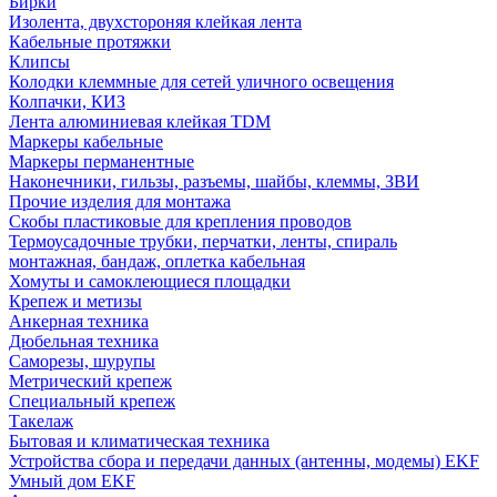
Бирки
Изолента, двухстороняя клейкая лента
Кабельные протяжки
Клипсы
Колодки клеммные для сетей уличного освещения
Колпачки, КИЗ
Лента алюминиевая клейкая TDM
Маркеры кабельные
Маркеры перманентные
Наконечники, гильзы, разъемы, шайбы, клеммы, ЗВИ
Прочие изделия для монтажа
Скобы пластиковые для крепления проводов
Термоусадочные трубки, перчатки, ленты, спираль
монтажная, бандаж, оплетка кабельная
Хомуты и самоклеющиеся площадки
Крепеж и метизы
Анкерная техника
Дюбельная техника
Саморезы, шурупы
Метрический крепеж
Специальный крепеж
Такелаж
Бытовая и климатическая техника
Устройства сбора и передачи данных (антенны, модемы) EKF
Умный дом EKF