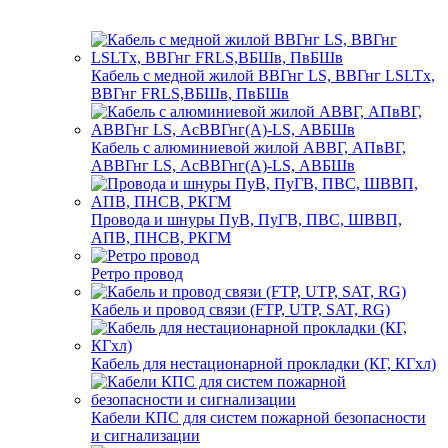
Кабель с медной жилой ВВГнг LS, ВВГнг LSLTx,
ВВГнг FRLS,ВБШв, ПвБШв
Кабель с алюминиевой жилой АВВГ, АПвВГ,
АВВГнг LS, АсВВГнг(А)-LS, АВБШв
Провода и шнуры ПуВ, ПуГВ, ПВС, ШВВП,
АПВ, ПНСВ, РКГМ
Ретро провод
Кабель и провод связи (FTP, UTP, SAT, RG)
Кабель для нестационарной прокладки (КГ, КГхл)
Кабели КПС для систем пожарной безопасности
и сигнализации