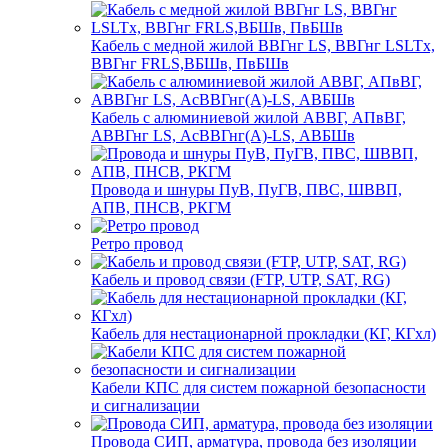
Кабель с медной жилой ВВГнг LS, ВВГнг LSLTx,
ВВГнг FRLS,ВБШв, ПвБШв
Кабель с алюминиевой жилой АВВГ, АПвВГ,
АВВГнг LS, АсВВГнг(А)-LS, АВБШв
Провода и шнуры ПуВ, ПуГВ, ПВС, ШВВП,
АПВ, ПНСВ, РКГМ
Ретро провод
Кабель и провод связи (FTP, UTP, SAT, RG)
Кабель для нестационарной прокладки (КГ, КГхл)
Кабели КПС для систем пожарной безопасности
и сигнализации
Провода СИП, арматура, провода без изоляции