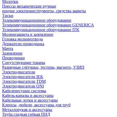
Молотки
Прессы механические ручные
прочие электроинструменты, средства защиты
Тиски
Телекоммуникационное оборудование
Телекоммуникационное оборудование GENERICA
Телекоммуникационное оборудование ITK
Молниезащита и заземление
Головка молниеотвода
Держатели проводника
Мачта
Заземление
Проводники
Сопутствующие товары
Разрядные счётчики, тестеры, магнето, УЗИП
Электродвигатели
Электродвигатели IEK
Электродвигатели TDM
Электродвигатели ONI
Кабеленесущие системы
Кабель-каналы и аксессуары
Кабельные лотки и аксессуары
Клипсы, дюбели, аксессуары для труб
Металлорукав и аксессуары
Труба гладкая гибкая ПНД