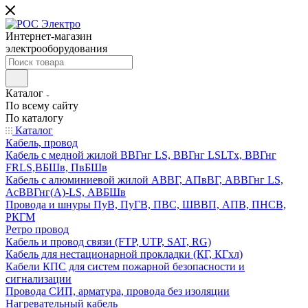
Интернет-магазин
электрооборудования
Каталог
По всему сайту
По каталогу
Каталог
Кабель, провод
Кабель с медной жилой ВВГнг LS, ВВГнг LSLTx, ВВГнг
FRLS,ВБШв, ПвБШв
Кабель с алюминиевой жилой АВВГ, АПвВГ, АВВГнг LS,
АсВВГнг(А)-LS, АВБШв
Провода и шнуры ПуВ, ПуГВ, ПВС, ШВВП, АПВ, ПНСВ,
РКГМ
Ретро провод
Кабель и провод связи (FTP, UTP, SAT, RG)
Кабель для нестационарной прокладки (КГ, КГхл)
Кабели КПС для систем пожарной безопасности и
сигнализации
Провода СИП, арматура, провода без изоляции
Нагревательный кабель