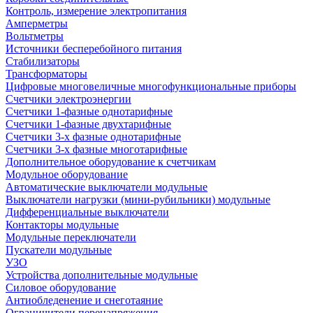
Контроль, измерение электропитания
Амперметры
Вольтметры
Источники бесперебойного питания
Стабилизаторы
Трансформаторы
Цифровые многовеличные многофункциональные приборы
Счетчики электроэнергии
Счетчики 1-фазные однотарифные
Счетчики 1-фазные двухтарифные
Счетчики 3-х фазные однотарифные
Счетчики 3-х фазные многотарифные
Дополнительное оборудование к счетчикам
Модульное оборудование
Автоматические выключатели модульные
Выключатели нагрузки (мини-рубильники) модульные
Дифференциальные выключатели
Контакторы модульные
Модульные переключатели
Пускатели модульные
УЗО
Устройства дополнительные модульные
Силовое оборудование
Антиобледенение и снеготаяние
Ограничители перенапряжения