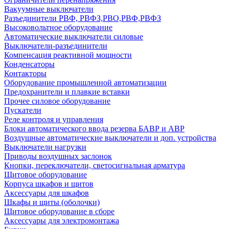
Вакуумные выключатели
Разъединители РВФ, РВФЗ,РВО,РВФ,РВФЗ
Высоковольтное оборудование
Автоматические выключатели cиловые
Выключатели-разъединители
Компенсация реактивной мощности
Конденсаторы
Контакторы
Оборудование промышленной автоматизации
Предохранители и плавкие вставки
Прочее силовое оборудование
Пускатели
Реле контроля и управления
Блоки автоматического ввода резерва БАВР и АВР
Воздушные автоматические выключатели и доп. устройства
Выключатели нагрузки
Приводы воздушных заслонок
Кнопки, переключатели, светосигнальная арматура
Щитовое оборудование
Корпуса шкафов и щитов
Аксессуары для шкафов
Шкафы и щиты (оболочки)
Щитовое оборудование в сборе
Аксессуары для электромонтажа