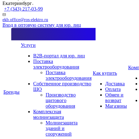
Екатеринбург
+7 (343) 217-03-99
ekb.office@ros-elektro.ru
Вход в оптовую систему для юр. лиц
Услуги
B2B-портал для юр. лиц
Поставка
электрооборудования
Комп
Поставка
Как купить
электрооборудования
Собственное производство
Доставка
ЩО
Оплата
Бренды
Производство
Обмен и
щитового
возврат
оборудования
Магазины
Комплексная
молниезащита
Молниезащита
зданий и
сооружений