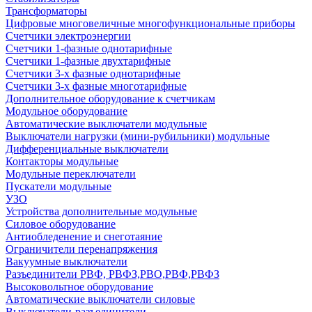
Трансформаторы
Цифровые многовеличные многофункциональные приборы
Счетчики электроэнергии
Счетчики 1-фазные однотарифные
Счетчики 1-фазные двухтарифные
Счетчики 3-х фазные однотарифные
Счетчики 3-х фазные многотарифные
Дополнительное оборудование к счетчикам
Модульное оборудование
Автоматические выключатели модульные
Выключатели нагрузки (мини-рубильники) модульные
Дифференциальные выключатели
Контакторы модульные
Модульные переключатели
Пускатели модульные
УЗО
Устройства дополнительные модульные
Силовое оборудование
Антиобледенение и снеготаяние
Ограничители перенапряжения
Вакуумные выключатели
Разъединители РВФ, РВФЗ,РВО,РВФ,РВФЗ
Высоковольтное оборудование
Автоматические выключатели cиловые
Выключатели-разъединители