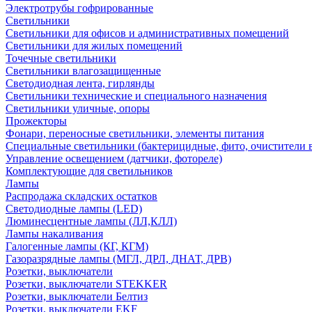
Электротрубы гофрированные
Светильники
Светильники для офисов и административных помещений
Светильники для жилых помещений
Точечные светильники
Светильники влагозащищенные
Светодиодная лента, гирлянды
Светильники технические и специального назначения
Светильники уличные, опоры
Прожекторы
Фонари, переносные светильники, элементы питания
Специальные светильники (бактерицидные, фито, очистители в
Управление освещением (датчики, фотореле)
Комплектующие для светильников
Лампы
Распродажа складских остатков
Светодиодные лампы (LED)
Люминесцентные лампы (ЛЛ,КЛЛ)
Лампы накаливания
Галогенные лампы (КГ, КГМ)
Газоразрядные лампы (МГЛ, ДРЛ, ДНАТ, ДРВ)
Розетки, выключатели
Розетки, выключатели STEKKER
Розетки, выключатели Белтиз
Розетки, выключатели EKF