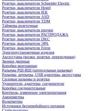
Розетки, выключатели Schneider Electric
Розетки, выключатели Hegel
Розетки, выключатели IEK
Розетки, выключатели ASD
Розетки, выключатели TDM
Таймеры розеточные
Розетки, выключатели прочие
Розетки, выключатели РАСПРОДАЖА
Розетки, выключатели DKC
Розетки, выключатели ЭРА
Розетки, выключатели Feron
Электроустановочные изделия
Аксессуары (вилки, розетки, переходники)
Звонки дверные
Коробки монтажные
Разъемы РШ-ВШ (штепсельные разьемы)
Разъемы, штекеры, USB адаптеры, аксессуары
Силовые разъемы и розетки
Удлинители, адаптеры, соединители
Коробки соединительные
Контроль, измерение электропитания
Амперметры
Вольтметры
Источники бесперебойного питания
Стабилизаторы