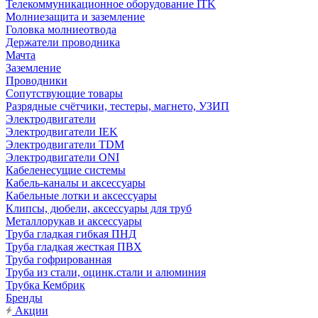
Телекоммуникационное оборудование ITK
Молниезащита и заземление
Головка молниеотвода
Держатели проводника
Мачта
Заземление
Проводники
Сопутствующие товары
Разрядные счётчики, тестеры, магнето, УЗИП
Электродвигатели
Электродвигатели IEK
Электродвигатели TDM
Электродвигатели ONI
Кабеленесущие системы
Кабель-каналы и аксессуары
Кабельные лотки и аксессуары
Клипсы, дюбели, аксессуары для труб
Металлорукав и аксессуары
Труба гладкая гибкая ПНД
Труба гладкая жесткая ПВХ
Труба гофрированная
Труба из стали, оцинк.стали и алюминия
Трубка Кембрик
Бренды
Акции