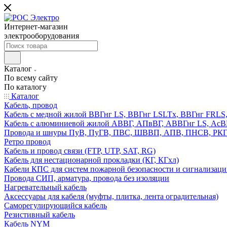
Интернет-магазин
электрооборудования
Каталог
По всему сайту
По каталогу
Каталог
Кабель, провод
Кабель с медной жилой ВВГнг LS, ВВГнг LSLTx, ВВГнг FR
Кабель с алюминиевой жилой АВВГ, АПвВГ, АВВГнг LS, Ас
Провода и шнуры ПуВ, ПуГВ, ПВС, ШВВП, АПВ, ПНСВ, РК
Ретро провод
Кабель и провод связи (FTP, UTP, SAT, RG)
Кабель для нестационарной прокладки (КГ, КГхл)
Кабели КПС для систем пожарной безопасности и сигнализац
Провода СИП, арматура, провода без изоляции
Нагревательный кабель
Аксессуары для кабеля (муфты, плитка, лента оградительная)
Саморегулирующийся кабель
Резистивный кабель
Кабель NYM