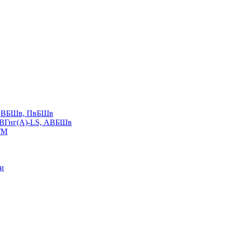
LS,ВБШв, ПвБШв
ВВГнг(А)-LS, АВБШв
ГМ
ии