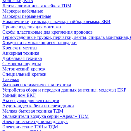
Колпачки, КИЗ
Лента алюминиевая клейкая TDM
Маркеры кабельные
Маркеры перманентные
Наконечники, гильзы, разъемы, шайбы, клеммы, ЗВИ
Прочие изделия для монтажа
Скобы пластиковые для крепления проводов
Термоусадочные трубки, перчатки, ленты, спираль монтажная, 
Хомуты и самоклеющиеся площадки
Крепеж и метизы
Анкерная техника
Дюбельная техника
Саморезы, шурупы
Метрический крепеж
Специальный крепеж
Такелаж
Бытовая и климатическая техника
Устройства сбора и передачи данных (антенны, модемы) EKF
Умный дом EKF
Аксессуары для вентиляции
Аудио-видео кабели и переходники
Мелкая бытовая техника ТДМ
Увлажнители воздуха серии «Ареал» TDM
Электрические сушилки для рук
Электрические ТЭНы ТДМ