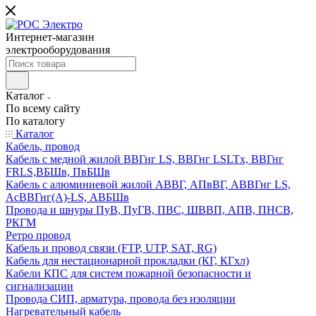
Интернет-магазин
электрооборудования
Каталог
По всему сайту
По каталогу
Каталог
Кабель, провод
Кабель с медной жилой ВВГнг LS, ВВГнг LSLTx, ВВГнг
FRLS,ВБШв, ПвБШв
Кабель с алюминиевой жилой АВВГ, АПвВГ, АВВГнг LS,
АсВВГнг(А)-LS, АВБШв
Провода и шнуры ПуВ, ПуГВ, ПВС, ШВВП, АПВ, ПНСВ,
РКГМ
Ретро провод
Кабель и провод связи (FTP, UTP, SAT, RG)
Кабель для нестационарной прокладки (КГ, КГхл)
Кабели КПС для систем пожарной безопасности и
сигнализации
Провода СИП, арматура, провода без изоляции
Нагревательный кабель