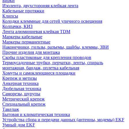
Бирки
Изолента, двухстороняя клейкая лента
Кабельные протяжки
Клипсы
Колодки клеммные для сетей уличного освещения
Колпачки, КИЗ
Лента алюминиевая клейкая TDM
Маркеры кабельные
Маркеры перманентные
Наконечники, гильзы, разъемы, шайбы, клеммы, ЗВИ
Прочие изделия для монтажа
Скобы пластиковые для крепления проводов
Термоусадочные трубки, перчатки, ленты, спираль
монтажная, бандаж, оплетка кабельная
Хомуты и самоклеющиеся площадки
Крепеж и метизы
Анкерная техника
Дюбельная техника
Саморезы, шурупы
Метрический крепеж
Специальный крепеж
Такелаж
Бытовая и климатическая техника
Устройства сбора и передачи данных (антенны, модемы) EKF
Умный дом EKF