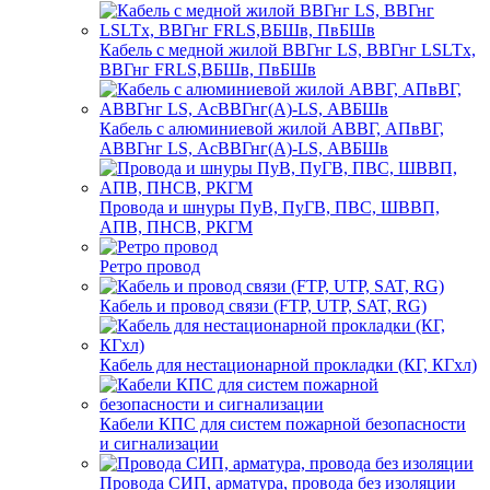
Кабель с медной жилой ВВГнг LS, ВВГнг LSLTx,
ВВГнг FRLS,ВБШв, ПвБШв
Кабель с алюминиевой жилой АВВГ, АПвВГ,
АВВГнг LS, АсВВГнг(А)-LS, АВБШв
Провода и шнуры ПуВ, ПуГВ, ПВС, ШВВП,
АПВ, ПНСВ, РКГМ
Ретро провод
Кабель и провод связи (FTP, UTP, SAT, RG)
Кабель для нестационарной прокладки (КГ, КГхл)
Кабели КПС для систем пожарной безопасности
и сигнализации
Провода СИП, арматура, провода без изоляции