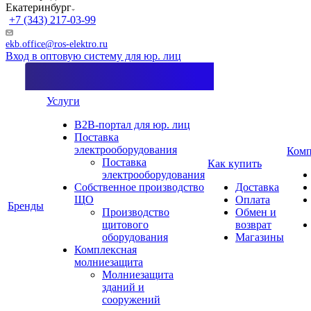
Екатеринбург
+7 (343) 217-03-99
ekb.office@ros-elektro.ru
Вход в оптовую систему для юр. лиц
Услуги
B2B-портал для юр. лиц
Поставка
электрооборудования
Комп
Поставка
Как купить
электрооборудования
Собственное производство
Доставка
ЩО
Оплата
Бренды
Производство
Обмен и
щитового
возврат
оборудования
Магазины
Комплексная
молниезащита
Молниезащита
зданий и
сооружений