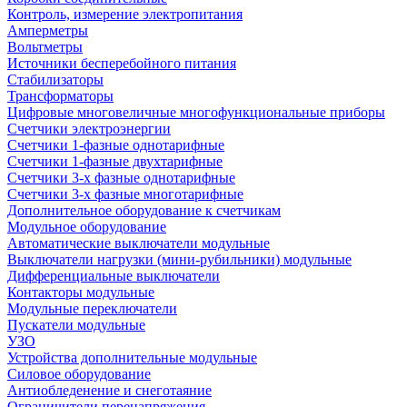
Контроль, измерение электропитания
Амперметры
Вольтметры
Источники бесперебойного питания
Стабилизаторы
Трансформаторы
Цифровые многовеличные многофункциональные приборы
Счетчики электроэнергии
Счетчики 1-фазные однотарифные
Счетчики 1-фазные двухтарифные
Счетчики 3-х фазные однотарифные
Счетчики 3-х фазные многотарифные
Дополнительное оборудование к счетчикам
Модульное оборудование
Автоматические выключатели модульные
Выключатели нагрузки (мини-рубильники) модульные
Дифференциальные выключатели
Контакторы модульные
Модульные переключатели
Пускатели модульные
УЗО
Устройства дополнительные модульные
Силовое оборудование
Антиобледенение и снеготаяние
Ограничители перенапряжения