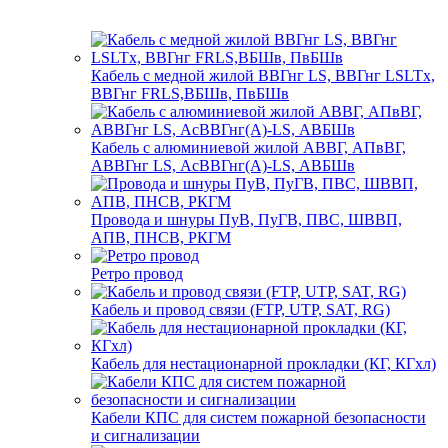
Кабель с медной жилой ВВГнг LS, ВВГнг LSLTx,
ВВГнг FRLS,ВБШв, ПвБШв
Кабель с алюминиевой жилой АВВГ, АПвВГ,
АВВГнг LS, АсВВГнг(А)-LS, АВБШв
Провода и шнуры ПуВ, ПуГВ, ПВС, ШВВП,
АПВ, ПНСВ, РКГМ
Ретро провод
Кабель и провод связи (FTP, UTP, SAT, RG)
Кабель для нестационарной прокладки (КГ, КГхл)
Кабели КПС для систем пожарной безопасности
и сигнализации