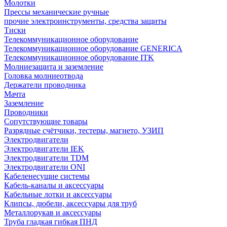
Молотки
Прессы механические ручные
прочие электроинструменты, средства защиты
Тиски
Телекоммуникационное оборудование
Телекоммуникационное оборудование GENERICA
Телекоммуникационное оборудование ITK
Молниезащита и заземление
Головка молниеотвода
Держатели проводника
Мачта
Заземление
Проводники
Сопутствующие товары
Разрядные счётчики, тестеры, магнето, УЗИП
Электродвигатели
Электродвигатели IEK
Электродвигатели TDM
Электродвигатели ONI
Кабеленесущие системы
Кабель-каналы и аксессуары
Кабельные лотки и аксессуары
Клипсы, дюбели, аксессуары для труб
Металлорукав и аксессуары
Труба гладкая гибкая ПНД