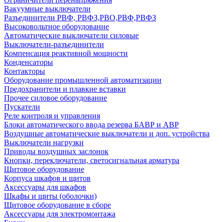
Вакуумные выключатели
Разъединители РВФ, РВФЗ,РВО,РВФ,РВФЗ
Высоковольтное оборудование
Автоматические выключатели cиловые
Выключатели-разъединители
Компенсация реактивной мощности
Конденсаторы
Контакторы
Оборудование промышленной автоматизации
Предохранители и плавкие вставки
Прочее силовое оборудование
Пускатели
Реле контроля и управления
Блоки автоматического ввода резерва БАВР и АВР
Воздушные автоматические выключатели и доп. устройства
Выключатели нагрузки
Приводы воздушных заслонок
Кнопки, переключатели, светосигнальная арматура
Щитовое оборудование
Корпуса шкафов и щитов
Аксессуары для шкафов
Шкафы и щиты (оболочки)
Щитовое оборудование в сборе
Аксессуары для электромонтажа