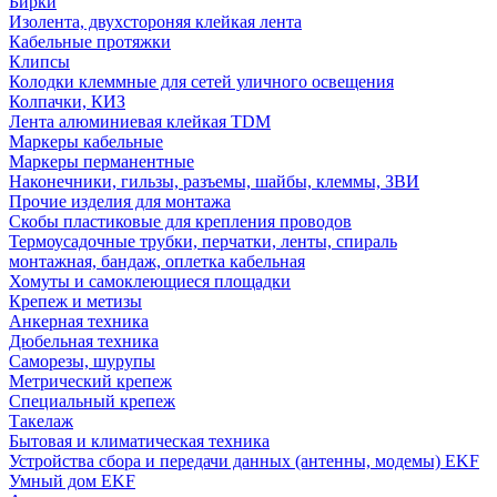
Бирки
Изолента, двухстороняя клейкая лента
Кабельные протяжки
Клипсы
Колодки клеммные для сетей уличного освещения
Колпачки, КИЗ
Лента алюминиевая клейкая TDM
Маркеры кабельные
Маркеры перманентные
Наконечники, гильзы, разъемы, шайбы, клеммы, ЗВИ
Прочие изделия для монтажа
Скобы пластиковые для крепления проводов
Термоусадочные трубки, перчатки, ленты, спираль
монтажная, бандаж, оплетка кабельная
Хомуты и самоклеющиеся площадки
Крепеж и метизы
Анкерная техника
Дюбельная техника
Саморезы, шурупы
Метрический крепеж
Специальный крепеж
Такелаж
Бытовая и климатическая техника
Устройства сбора и передачи данных (антенны, модемы) EKF
Умный дом EKF