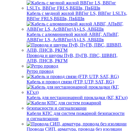
Кабель с медной жилой ВВГнг LS, ВВГнг LSLTx,
ВВГнг FRLS,ВБШв, ПвБШв
Кабель с алюминиевой жилой АВВГ, АПвВГ,
АВВГнг LS, АсВВГнг(А)-LS, АВБШв
Провода и шнуры ПуВ, ПуГВ, ПВС, ШВВП,
АПВ, ПНСВ, РКГМ
Ретро провод
Кабель и провод связи (FTP, UTP, SAT, RG)
Кабель для нестационарной прокладки (КГ, КГхл)
Кабели КПС для систем пожарной безопасности
и сигнализации
Провода СИП, арматура, провода без изоляции