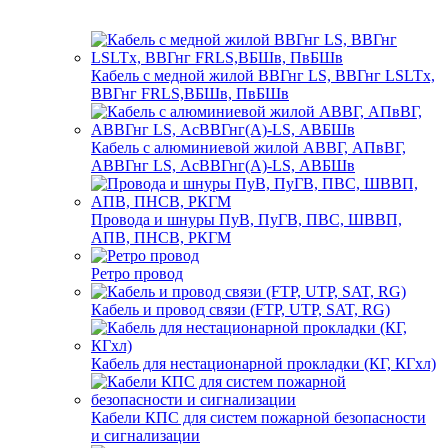
Кабель с медной жилой ВВГнг LS, ВВГнг LSLTx,
ВВГнг FRLS,ВБШв, ПвБШв
Кабель с алюминиевой жилой АВВГ, АПвВГ,
АВВГнг LS, АсВВГнг(А)-LS, АВБШв
Провода и шнуры ПуВ, ПуГВ, ПВС, ШВВП,
АПВ, ПНСВ, РКГМ
Ретро провод
Кабель и провод связи (FTP, UTP, SAT, RG)
Кабель для нестационарной прокладки (КГ, КГхл)
Кабели КПС для систем пожарной безопасности
и сигнализации