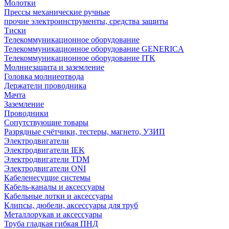
Молотки
Прессы механические ручные
прочие электроинструменты, средства защиты
Тиски
Телекоммуникационное оборудование
Телекоммуникационное оборудование GENERICA
Телекоммуникационное оборудование ITK
Молниезащита и заземление
Головка молниеотвода
Держатели проводника
Мачта
Заземление
Проводники
Сопутствующие товары
Разрядные счётчики, тестеры, магнето, УЗИП
Электродвигатели
Электродвигатели IEK
Электродвигатели TDM
Электродвигатели ONI
Кабеленесущие системы
Кабель-каналы и аксессуары
Кабельные лотки и аксессуары
Клипсы, дюбели, аксессуары для труб
Металлорукав и аксессуары
Труба гладкая гибкая ПНД