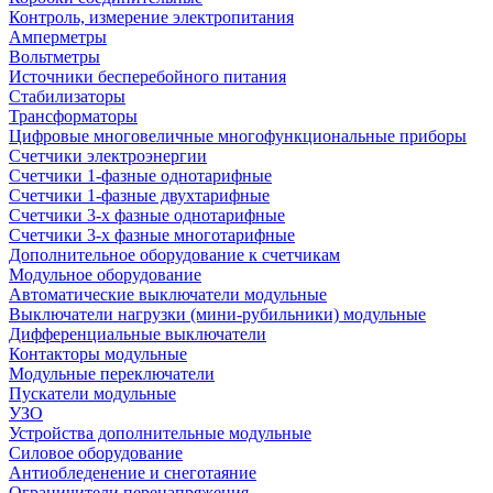
Контроль, измерение электропитания
Амперметры
Вольтметры
Источники бесперебойного питания
Стабилизаторы
Трансформаторы
Цифровые многовеличные многофункциональные приборы
Счетчики электроэнергии
Счетчики 1-фазные однотарифные
Счетчики 1-фазные двухтарифные
Счетчики 3-х фазные однотарифные
Счетчики 3-х фазные многотарифные
Дополнительное оборудование к счетчикам
Модульное оборудование
Автоматические выключатели модульные
Выключатели нагрузки (мини-рубильники) модульные
Дифференциальные выключатели
Контакторы модульные
Модульные переключатели
Пускатели модульные
УЗО
Устройства дополнительные модульные
Силовое оборудование
Антиобледенение и снеготаяние
Ограничители перенапряжения