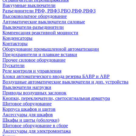
Вакуумные выключатели
Разъединители РВФ, РВФЗ,РВО,РВФ,РВФЗ
Высоковольтное оборудование
Автоматические выключатели cиловые
Выключатели-разъединители
Компенсация реактивной мощности
Конденсаторы
Контакторы
Оборудование промышленной автоматизации
Предохранители и плавкие вставки
Прочее силовое оборудование
Пускатели
Реле контроля и управления
Блоки автоматического ввода резерва БАВР и АВР
Воздушные автоматические выключатели и доп. устройства
Выключатели нагрузки
Приводы воздушных заслонок
Кнопки, переключатели, светосигнальная арматура
Щитовое оборудование
Корпуса шкафов и щитов
Аксессуары для шкафов
Шкафы и щиты (оболочки)
Щитовое оборудование в сборе
Аксессуары для электромонтажа