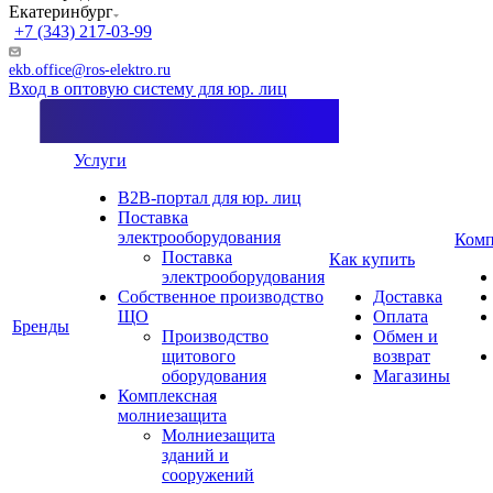
Екатеринбург
+7 (343) 217-03-99
ekb.office@ros-elektro.ru
Вход в оптовую систему для юр. лиц
Услуги
B2B-портал для юр. лиц
Поставка
электрооборудования
Комп
Поставка
Как купить
электрооборудования
Собственное производство
Доставка
ЩО
Оплата
Бренды
Производство
Обмен и
щитового
возврат
оборудования
Магазины
Комплексная
молниезащита
Молниезащита
зданий и
сооружений