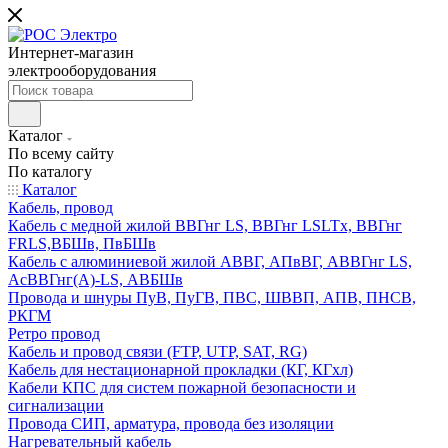
Интернет-магазин
электрооборудования
Каталог
По всему сайту
По каталогу
Каталог
Кабель, провод
Кабель с медной жилой ВВГнг LS, ВВГнг LSLTx, ВВГнг
FRLS,ВБШв, ПвБШв
Кабель с алюминиевой жилой АВВГ, АПвВГ, АВВГнг LS,
АсВВГнг(А)-LS, АВБШв
Провода и шнуры ПуВ, ПуГВ, ПВС, ШВВП, АПВ, ПНСВ,
РКГМ
Ретро провод
Кабель и провод связи (FTP, UTP, SAT, RG)
Кабель для нестационарной прокладки (КГ, КГхл)
Кабели КПС для систем пожарной безопасности и
сигнализации
Провода СИП, арматура, провода без изоляции
Нагревательный кабель