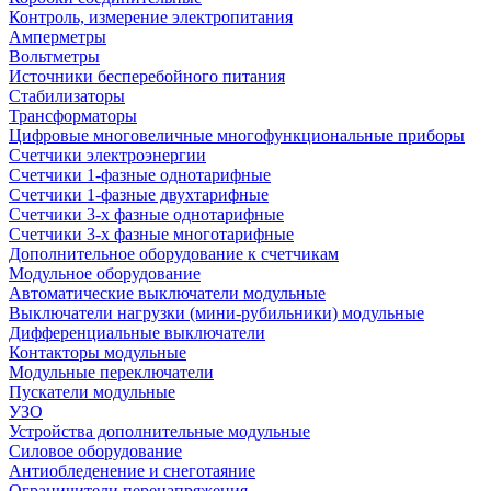
Контроль, измерение электропитания
Амперметры
Вольтметры
Источники бесперебойного питания
Стабилизаторы
Трансформаторы
Цифровые многовеличные многофункциональные приборы
Счетчики электроэнергии
Счетчики 1-фазные однотарифные
Счетчики 1-фазные двухтарифные
Счетчики 3-х фазные однотарифные
Счетчики 3-х фазные многотарифные
Дополнительное оборудование к счетчикам
Модульное оборудование
Автоматические выключатели модульные
Выключатели нагрузки (мини-рубильники) модульные
Дифференциальные выключатели
Контакторы модульные
Модульные переключатели
Пускатели модульные
УЗО
Устройства дополнительные модульные
Силовое оборудование
Антиобледенение и снеготаяние
Ограничители перенапряжения