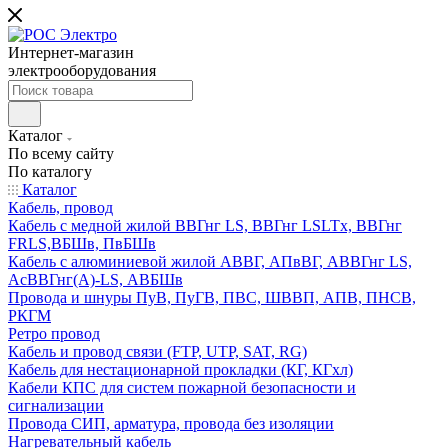
Интернет-магазин
электрооборудования
Каталог
По всему сайту
По каталогу
Каталог
Кабель, провод
Кабель с медной жилой ВВГнг LS, ВВГнг LSLTx, ВВГнг
FRLS,ВБШв, ПвБШв
Кабель с алюминиевой жилой АВВГ, АПвВГ, АВВГнг LS,
АсВВГнг(А)-LS, АВБШв
Провода и шнуры ПуВ, ПуГВ, ПВС, ШВВП, АПВ, ПНСВ,
РКГМ
Ретро провод
Кабель и провод связи (FTP, UTP, SAT, RG)
Кабель для нестационарной прокладки (КГ, КГхл)
Кабели КПС для систем пожарной безопасности и
сигнализации
Провода СИП, арматура, провода без изоляции
Нагревательный кабель