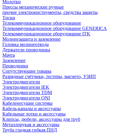
Молотки
Прессы механические ручные
прочие электроинструменты, средства защиты
Тиски
Телекоммуникационное оборудование
Телекоммуникационное оборудование GENERICA
Телекоммуникационное оборудование ITK
Молниезащита и заземление
Головка молниеотвода
Держатели проводника
Мачта
Заземление
Проводники
Сопутствующие товары
Разрядные счётчики, тестеры, магнето, УЗИП
Электродвигатели
Электродвигатели IEK
Электродвигатели TDM
Электродвигатели ONI
Кабеленесущие системы
Кабель-каналы и аксессуары
Кабельные лотки и аксессуары
Клипсы, дюбели, аксессуары для труб
Металлорукав и аксессуары
Труба гладкая гибкая ПНД