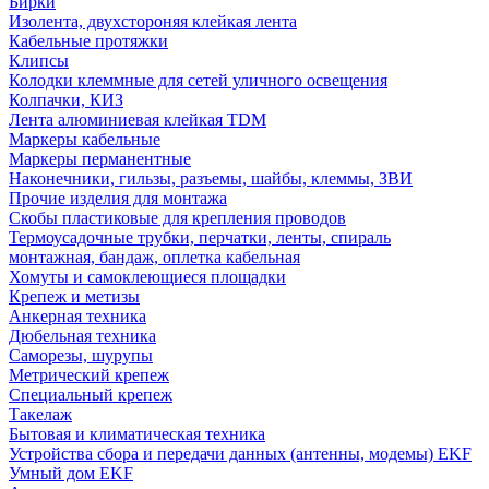
Бирки
Изолента, двухстороняя клейкая лента
Кабельные протяжки
Клипсы
Колодки клеммные для сетей уличного освещения
Колпачки, КИЗ
Лента алюминиевая клейкая TDM
Маркеры кабельные
Маркеры перманентные
Наконечники, гильзы, разъемы, шайбы, клеммы, ЗВИ
Прочие изделия для монтажа
Скобы пластиковые для крепления проводов
Термоусадочные трубки, перчатки, ленты, спираль
монтажная, бандаж, оплетка кабельная
Хомуты и самоклеющиеся площадки
Крепеж и метизы
Анкерная техника
Дюбельная техника
Саморезы, шурупы
Метрический крепеж
Специальный крепеж
Такелаж
Бытовая и климатическая техника
Устройства сбора и передачи данных (антенны, модемы) EKF
Умный дом EKF