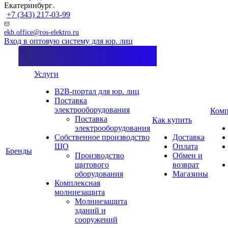
Екатеринбург
+7 (343) 217-03-99
ekb.office@ros-elektro.ru
Вход в оптовую систему для юр. лиц
Услуги
B2B-портал для юр. лиц
Поставка
электрооборудования
Комп
Поставка
Как купить
электрооборудования
Собственное производство
Доставка
ЩО
Оплата
Бренды
Производство
Обмен и
щитового
возврат
оборудования
Магазины
Комплексная
молниезащита
Молниезащита
зданий и
сооружений