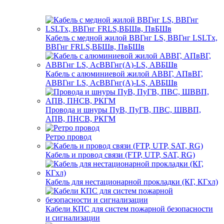
Кабель с медной жилой ВВГнг LS, ВВГнг LSLTx,
ВВГнг FRLS,ВБШв, ПвБШв
Кабель с алюминиевой жилой АВВГ, АПвВГ,
АВВГнг LS, АсВВГнг(А)-LS, АВБШв
Провода и шнуры ПуВ, ПуГВ, ПВС, ШВВП,
АПВ, ПНСВ, РКГМ
Ретро провод
Кабель и провод связи (FTP, UTP, SAT, RG)
Кабель для нестационарной прокладки (КГ, КГхл)
Кабели КПС для систем пожарной безопасности
и сигнализации