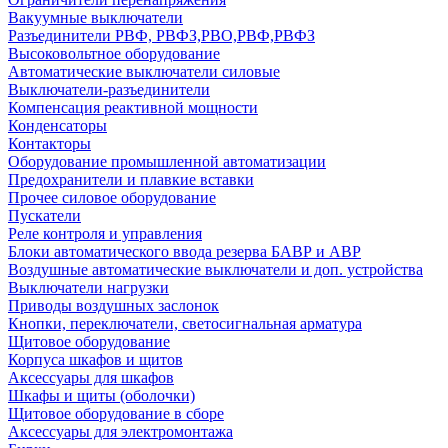
Вакуумные выключатели
Разъединители РВФ, РВФЗ,РВО,РВФ,РВФЗ
Высоковольтное оборудование
Автоматические выключатели cиловые
Выключатели-разъединители
Компенсация реактивной мощности
Конденсаторы
Контакторы
Оборудование промышленной автоматизации
Предохранители и плавкие вставки
Прочее силовое оборудование
Пускатели
Реле контроля и управления
Блоки автоматического ввода резерва БАВР и АВР
Воздушные автоматические выключатели и доп. устройства
Выключатели нагрузки
Приводы воздушных заслонок
Кнопки, переключатели, светосигнальная арматура
Щитовое оборудование
Корпуса шкафов и щитов
Аксессуары для шкафов
Шкафы и щиты (оболочки)
Щитовое оборудование в сборе
Аксессуары для электромонтажа