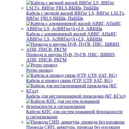
Кабель с медной жилой ВВГнг LS, ВВГнг LSLTx,
ВВГнг FRLS,ВБШв, ПвБШв
Кабель с алюминиевой жилой АВВГ, АПвВГ,
АВВГнг LS, АсВВГнг(А)-LS, АВБШв
Провода и шнуры ПуВ, ПуГВ, ПВС, ШВВП,
АПВ, ПНСВ, РКГМ
Ретро провод
Кабель и провод связи (FTP, UTP, SAT, RG)
Кабель для нестационарной прокладки (КГ, КГхл)
Кабели КПС для систем пожарной безопасности
и сигнализации
Провода СИП, арматура, провода без изоляции