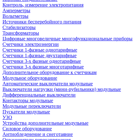
Контроль, измерение электропитания
Амперметры
Вольтметры
Источники бесперебойного питания
Стабилизаторы
Трансформаторы
Цифровые многовеличные многофункциональные приборы
Счетчики электроэнергии
Счетчики 1-фазные однотарифные
Счетчики 1-фазные двухтарифные
Счетчики 3-х фазные однотарифные
Счетчики 3-х фазные многотарифные
Дополнительное оборудование к счетчикам
Модульное оборудование
Автоматические выключатели модульные
Выключатели нагрузки (мини-рубильники) модульные
Дифференциальные выключатели
Контакторы модульные
Модульные переключатели
Пускатели модульные
УЗО
Устройства дополнительные модульные
Силовое оборудование
Антиобледенение и снеготаяние
Ограничители перенапряжения