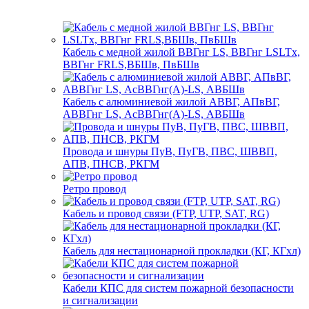
Кабель с медной жилой ВВГнг LS, ВВГнг LSLTx,
ВВГнг FRLS,ВБШв, ПвБШв
Кабель с алюминиевой жилой АВВГ, АПвВГ,
АВВГнг LS, АсВВГнг(А)-LS, АВБШв
Провода и шнуры ПуВ, ПуГВ, ПВС, ШВВП,
АПВ, ПНСВ, РКГМ
Ретро провод
Кабель и провод связи (FTP, UTP, SAT, RG)
Кабель для нестационарной прокладки (КГ, КГхл)
Кабели КПС для систем пожарной безопасности
и сигнализации