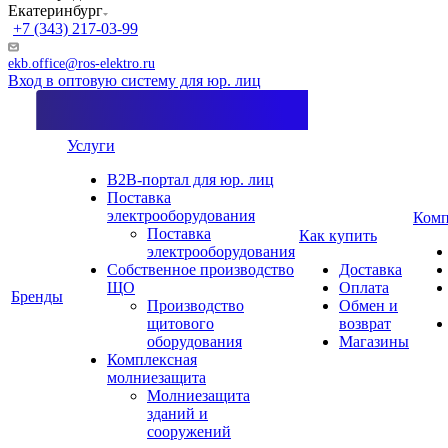
Екатеринбург
+7 (343) 217-03-99
ekb.office@ros-elektro.ru
Вход в оптовую систему для юр. лиц
Услуги
B2B-портал для юр. лиц
Поставка
электрооборудования
Комп
Поставка
Как купить
электрооборудования
Собственное производство
Доставка
ЩО
Оплата
Бренды
Производство
Обмен и
щитового
возврат
оборудования
Магазины
Комплексная
молниезащита
Молниезащита
зданий и
сооружений