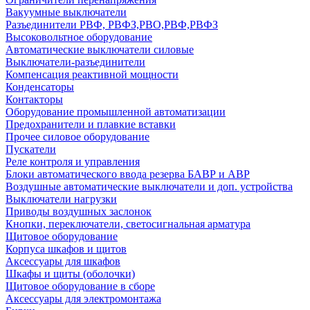
Вакуумные выключатели
Разъединители РВФ, РВФЗ,РВО,РВФ,РВФЗ
Высоковольтное оборудование
Автоматические выключатели cиловые
Выключатели-разъединители
Компенсация реактивной мощности
Конденсаторы
Контакторы
Оборудование промышленной автоматизации
Предохранители и плавкие вставки
Прочее силовое оборудование
Пускатели
Реле контроля и управления
Блоки автоматического ввода резерва БАВР и АВР
Воздушные автоматические выключатели и доп. устройства
Выключатели нагрузки
Приводы воздушных заслонок
Кнопки, переключатели, светосигнальная арматура
Щитовое оборудование
Корпуса шкафов и щитов
Аксессуары для шкафов
Шкафы и щиты (оболочки)
Щитовое оборудование в сборе
Аксессуары для электромонтажа