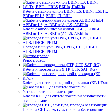
Кабель с медной жилой ВВГнг LS, ВВГнг LSLTx,
ВВГнг FRLS,ВБШв, ПвБШв
Кабель с алюминиевой жилой АВВГ, АПвВГ,
АВВГнг LS, АсВВГнг(А)-LS, АВБШв
Провода и шнуры ПуВ, ПуГВ, ПВС, ШВВП,
АПВ, ПНСВ, РКГМ
Ретро провод
Кабель и провод связи (FTP, UTP, SAT, RG)
Кабель для нестационарной прокладки (КГ, КГхл)
Кабели КПС для систем пожарной безопасности
и сигнализации
Провода СИП, арматура, провода без изоляции