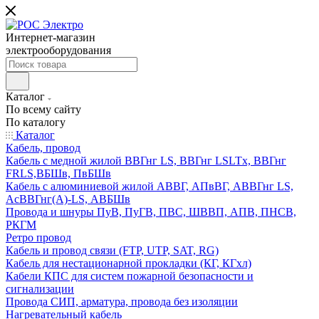
Интернет-магазин
электрооборудования
Каталог
По всему сайту
По каталогу
Каталог
Кабель, провод
Кабель с медной жилой ВВГнг LS, ВВГнг LSLTx, ВВГнг
FRLS,ВБШв, ПвБШв
Кабель с алюминиевой жилой АВВГ, АПвВГ, АВВГнг LS,
АсВВГнг(А)-LS, АВБШв
Провода и шнуры ПуВ, ПуГВ, ПВС, ШВВП, АПВ, ПНСВ,
РКГМ
Ретро провод
Кабель и провод связи (FTP, UTP, SAT, RG)
Кабель для нестационарной прокладки (КГ, КГхл)
Кабели КПС для систем пожарной безопасности и
сигнализации
Провода СИП, арматура, провода без изоляции
Нагревательный кабель