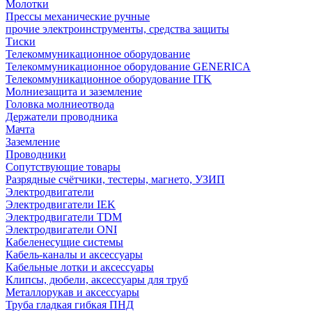
Молотки
Прессы механические ручные
прочие электроинструменты, средства защиты
Тиски
Телекоммуникационное оборудование
Телекоммуникационное оборудование GENERICA
Телекоммуникационное оборудование ITK
Молниезащита и заземление
Головка молниеотвода
Держатели проводника
Мачта
Заземление
Проводники
Сопутствующие товары
Разрядные счётчики, тестеры, магнето, УЗИП
Электродвигатели
Электродвигатели IEK
Электродвигатели TDM
Электродвигатели ONI
Кабеленесущие системы
Кабель-каналы и аксессуары
Кабельные лотки и аксессуары
Клипсы, дюбели, аксессуары для труб
Металлорукав и аксессуары
Труба гладкая гибкая ПНД