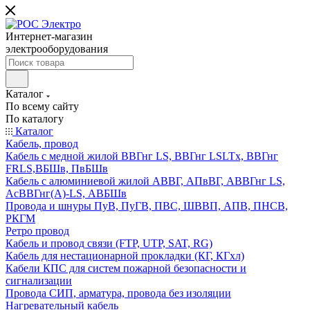
Интернет-магазин
электрооборудования
Каталог
По всему сайту
По каталогу
Каталог
Кабель, провод
Кабель с медной жилой ВВГнг LS, ВВГнг LSLTx, ВВГнг
FRLS,ВБШв, ПвБШв
Кабель с алюминиевой жилой АВВГ, АПвВГ, АВВГнг LS,
АсВВГнг(А)-LS, АВБШв
Провода и шнуры ПуВ, ПуГВ, ПВС, ШВВП, АПВ, ПНСВ,
РКГМ
Ретро провод
Кабель и провод связи (FTP, UTP, SAT, RG)
Кабель для нестационарной прокладки (КГ, КГхл)
Кабели КПС для систем пожарной безопасности и
сигнализации
Провода СИП, арматура, провода без изоляции
Нагревательный кабель