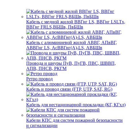
Кабель с медной жилой ВВГнг LS, ВВГнг LSLTx,
ВВГнг FRLS,ВБШв, ПвБШв
Кабель с алюминиевой жилой АВВГ, АПвВГ,
АВВГнг LS, АсВВГнг(А)-LS, АВБШв
Провода и шнуры ПуВ, ПуГВ, ПВС, ШВВП,
АПВ, ПНСВ, РКГМ
Ретро провод
Кабель и провод связи (FTP, UTP, SAT, RG)
Кабель для нестационарной прокладки (КГ, КГхл)
Кабели КПС для систем пожарной безопасности
и сигнализации