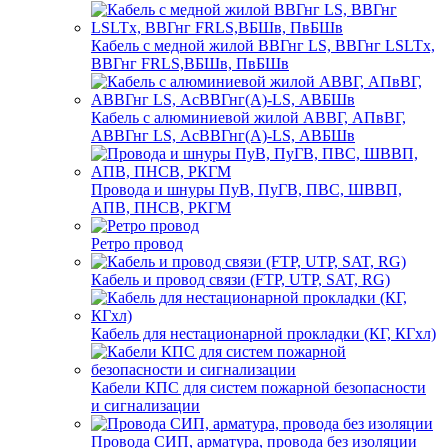
Кабель с медной жилой ВВГнг LS, ВВГнг LSLTx,
ВВГнг FRLS,ВБШв, ПвБШв
Кабель с алюминиевой жилой АВВГ, АПвВГ,
АВВГнг LS, АсВВГнг(А)-LS, АВБШв
Провода и шнуры ПуВ, ПуГВ, ПВС, ШВВП,
АПВ, ПНСВ, РКГМ
Ретро провод
Кабель и провод связи (FTP, UTP, SAT, RG)
Кабель для нестационарной прокладки (КГ, КГхл)
Кабели КПС для систем пожарной безопасности
и сигнализации
Провода СИП, арматура, провода без изоляции