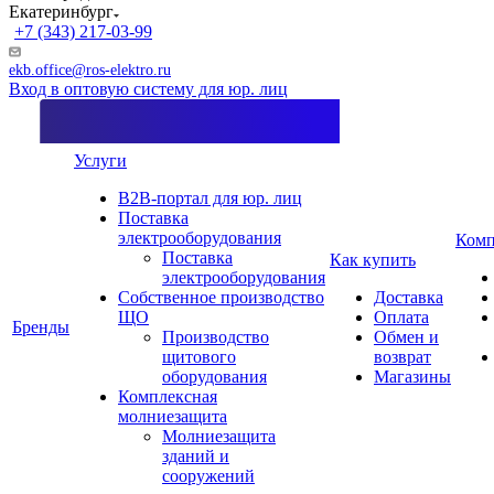
Екатеринбург
+7 (343) 217-03-99
ekb.office@ros-elektro.ru
Вход в оптовую систему для юр. лиц
Услуги
B2B-портал для юр. лиц
Поставка
электрооборудования
Комп
Поставка
Как купить
электрооборудования
Собственное производство
Доставка
ЩО
Оплата
Бренды
Производство
Обмен и
щитового
возврат
оборудования
Магазины
Комплексная
молниезащита
Молниезащита
зданий и
сооружений