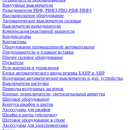
Вакуумные выключатели
Разъединители РВФ, РВФЗ,РВО,РВФ,РВФЗ
Высоковольтное оборудование
Автоматические выключатели cиловые
Выключатели-разъединители
Компенсация реактивной мощности
Конденсаторы
Контакторы
Оборудование промышленной автоматизации
Предохранители и плавкие вставки
Прочее силовое оборудование
Пускатели
Реле контроля и управления
Блоки автоматического ввода резерва БАВР и АВР
Воздушные автоматические выключатели и доп. устройства
Выключатели нагрузки
Приводы воздушных заслонок
Кнопки, переключатели, светосигнальная арматура
Щитовое оборудование
Корпуса шкафов и щитов
Аксессуары для шкафов
Шкафы и щиты (оболочки)
Щитовое оборудование в сборе
Аксессуары для электромонтажа