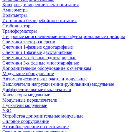
Контроль, измерение электропитания
Амперметры
Вольтметры
Источники бесперебойного питания
Стабилизаторы
Трансформаторы
Цифровые многовеличные многофункциональные приборы
Счетчики электроэнергии
Счетчики 1-фазные однотарифные
Счетчики 1-фазные двухтарифные
Счетчики 3-х фазные однотарифные
Счетчики 3-х фазные многотарифные
Дополнительное оборудование к счетчикам
Модульное оборудование
Автоматические выключатели модульные
Выключатели нагрузки (мини-рубильники) модульные
Дифференциальные выключатели
Контакторы модульные
Модульные переключатели
Пускатели модульные
УЗО
Устройства дополнительные модульные
Силовое оборудование
Антиобледенение и снеготаяние
Ограничители перенапряжения