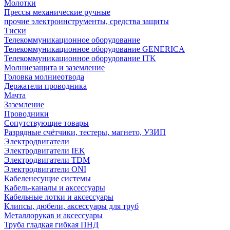
Молотки
Прессы механические ручные
прочие электроинструменты, средства защиты
Тиски
Телекоммуникационное оборудование
Телекоммуникационное оборудование GENERICA
Телекоммуникационное оборудование ITK
Молниезащита и заземление
Головка молниеотвода
Держатели проводника
Мачта
Заземление
Проводники
Сопутствующие товары
Разрядные счётчики, тестеры, магнето, УЗИП
Электродвигатели
Электродвигатели IEK
Электродвигатели TDM
Электродвигатели ONI
Кабеленесущие системы
Кабель-каналы и аксессуары
Кабельные лотки и аксессуары
Клипсы, дюбели, аксессуары для труб
Металлорукав и аксессуары
Труба гладкая гибкая ПНД