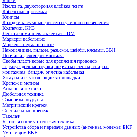
Бирки
Изолента, двухстороняя клейкая лента
Кабельные протяжки
Клипсы
Колодки клеммные для сетей уличного освещения
Колпачки, КИЗ
Лента алюминиевая клейкая TDM
Маркеры кабельные
Маркеры перманентные
Наконечники, гильзы, разъемы, шайбы, клеммы, ЗВИ
Прочие изделия для монтажа
Скобы пластиковые для крепления проводов
Термоусадочные трубки, перчатки, ленты, спираль
монтажная, бандаж, оплетка кабельная
Хомуты и самоклеющиеся площадки
Крепеж и метизы
Анкерная техника
Дюбельная техника
Саморезы, шурупы
Метрический крепеж
Специальный крепеж
Такелаж
Бытовая и климатическая техника
Устройства сбора и передачи данных (антенны, модемы) EKF
Умный дом EKF