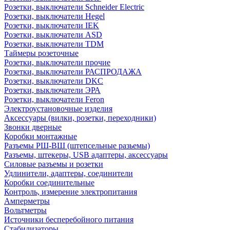
Розетки, выключатели Schneider Electric
Розетки, выключатели Hegel
Розетки, выключатели IEK
Розетки, выключатели ASD
Розетки, выключатели TDM
Таймеры розеточные
Розетки, выключатели прочие
Розетки, выключатели РАСПРОДАЖА
Розетки, выключатели DKC
Розетки, выключатели ЭРА
Розетки, выключатели Feron
Электроустановочные изделия
Аксессуары (вилки, розетки, переходники)
Звонки дверные
Коробки монтажные
Разъемы РШ-ВШ (штепсельные разьемы)
Разъемы, штекеры, USB адаптеры, аксессуары
Силовые разъемы и розетки
Удлинители, адаптеры, соединители
Коробки соединительные
Контроль, измерение электропитания
Амперметры
Вольтметры
Источники бесперебойного питания
Стабилизаторы