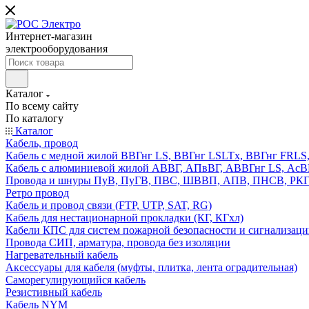
Интернет-магазин
электрооборудования
Каталог
По всему сайту
По каталогу
Каталог
Кабель, провод
Кабель с медной жилой ВВГнг LS, ВВГнг LSLTx, ВВГнг FR
Кабель с алюминиевой жилой АВВГ, АПвВГ, АВВГнг LS, Ас
Провода и шнуры ПуВ, ПуГВ, ПВС, ШВВП, АПВ, ПНСВ, РК
Ретро провод
Кабель и провод связи (FTP, UTP, SAT, RG)
Кабель для нестационарной прокладки (КГ, КГхл)
Кабели КПС для систем пожарной безопасности и сигнализац
Провода СИП, арматура, провода без изоляции
Нагревательный кабель
Аксессуары для кабеля (муфты, плитка, лента оградительная)
Саморегулирующийся кабель
Резистивный кабель
Кабель NYM