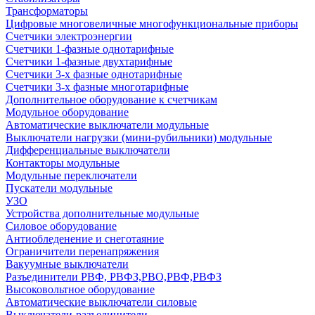
Трансформаторы
Цифровые многовеличные многофункциональные приборы
Счетчики электроэнергии
Счетчики 1-фазные однотарифные
Счетчики 1-фазные двухтарифные
Счетчики 3-х фазные однотарифные
Счетчики 3-х фазные многотарифные
Дополнительное оборудование к счетчикам
Модульное оборудование
Автоматические выключатели модульные
Выключатели нагрузки (мини-рубильники) модульные
Дифференциальные выключатели
Контакторы модульные
Модульные переключатели
Пускатели модульные
УЗО
Устройства дополнительные модульные
Силовое оборудование
Антиобледенение и снеготаяние
Ограничители перенапряжения
Вакуумные выключатели
Разъединители РВФ, РВФЗ,РВО,РВФ,РВФЗ
Высоковольтное оборудование
Автоматические выключатели cиловые
Выключатели-разъединители