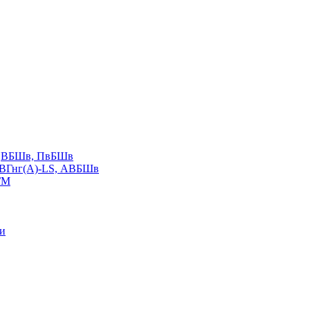
LS,ВБШв, ПвБШв
ВВГнг(А)-LS, АВБШв
ГМ
ии