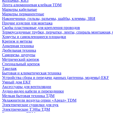
Колпачки, КИЗ
Лента алюминиевая клейкая TDM
Маркеры кабельные
Маркеры перманентные
Наконечники, гильзы, разъемы, шайбы, клеммы, ЗВИ
Прочие изделия для монтажа
Скобы пластиковые для крепления проводов
Термоусадочные трубки, перчатки, ленты, спираль монтажная, 
Хомуты и самоклеющиеся площадки
Крепеж и метизы
Анкерная техника
Дюбельная техника
Саморезы, шурупы
Метрический крепеж
Специальный крепеж
Такелаж
Бытовая и климатическая техника
Устройства сбора и передачи данных (антенны, модемы) EKF
Умный дом EKF
Аксессуары для вентиляции
Аудио-видео кабели и переходники
Мелкая бытовая техника ТДМ
Увлажнители воздуха серии «Ареал» TDM
Электрические сушилки для рук
Электрические ТЭНы ТДМ