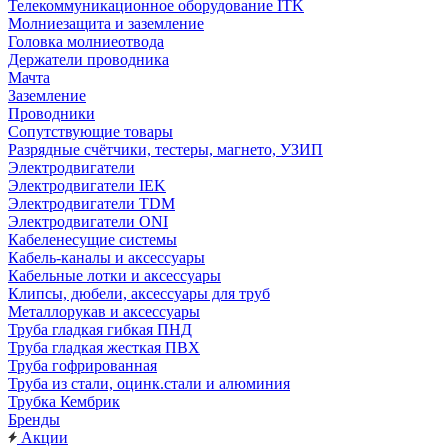
Телекоммуникационное оборудование ITK
Молниезащита и заземление
Головка молниеотвода
Держатели проводника
Мачта
Заземление
Проводники
Сопутствующие товары
Разрядные счётчики, тестеры, магнето, УЗИП
Электродвигатели
Электродвигатели IEK
Электродвигатели TDM
Электродвигатели ONI
Кабеленесущие системы
Кабель-каналы и аксессуары
Кабельные лотки и аксессуары
Клипсы, дюбели, аксессуары для труб
Металлорукав и аксессуары
Труба гладкая гибкая ПНД
Труба гладкая жесткая ПВХ
Труба гофрированная
Труба из стали, оцинк.стали и алюминия
Трубка Кембрик
Бренды
Акции