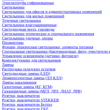
Электротрубы гофрированные
Светильники
Светильники для офисов и административных помещений
Светильники для жилых помещений
Точечные светильники
Светильники влагозащищенные
Светодиодная лента, гирлянды
Светильники технические и специального назначения
Светильники уличные, опоры
Прожекторы
Фонари, переносные светильники, элементы питания
Специальные светильники (бактерицидные, фито, очистители в
Управление освещением (датчики, фотореле)
Комплектующие для светильников
Лампы
Распродажа складских остатков
Светодиодные лампы (LED)
Люминесцентные лампы (ЛЛ,КЛЛ)
Лампы накаливания
Галогенные лампы (КГ, КГМ)
Газоразрядные лампы (МГЛ, ДРЛ, ДНАТ, ДРВ)
Розетки, выключатели
Розетки, выключатели STEKKER
Розетки, выключатели Белтиз
Розетки, выключатели EKF