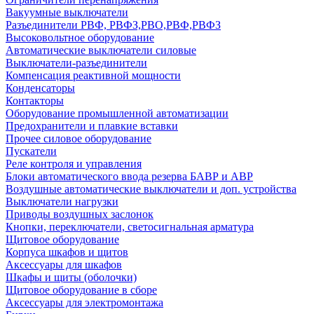
Вакуумные выключатели
Разъединители РВФ, РВФЗ,РВО,РВФ,РВФЗ
Высоковольтное оборудование
Автоматические выключатели cиловые
Выключатели-разъединители
Компенсация реактивной мощности
Конденсаторы
Контакторы
Оборудование промышленной автоматизации
Предохранители и плавкие вставки
Прочее силовое оборудование
Пускатели
Реле контроля и управления
Блоки автоматического ввода резерва БАВР и АВР
Воздушные автоматические выключатели и доп. устройства
Выключатели нагрузки
Приводы воздушных заслонок
Кнопки, переключатели, светосигнальная арматура
Щитовое оборудование
Корпуса шкафов и щитов
Аксессуары для шкафов
Шкафы и щиты (оболочки)
Щитовое оборудование в сборе
Аксессуары для электромонтажа