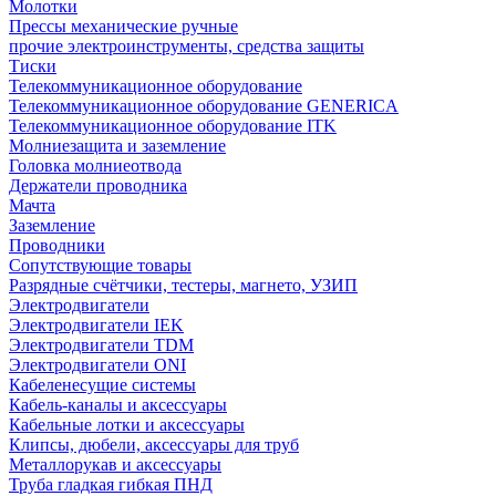
Молотки
Прессы механические ручные
прочие электроинструменты, средства защиты
Тиски
Телекоммуникационное оборудование
Телекоммуникационное оборудование GENERICA
Телекоммуникационное оборудование ITK
Молниезащита и заземление
Головка молниеотвода
Держатели проводника
Мачта
Заземление
Проводники
Сопутствующие товары
Разрядные счётчики, тестеры, магнето, УЗИП
Электродвигатели
Электродвигатели IEK
Электродвигатели TDM
Электродвигатели ONI
Кабеленесущие системы
Кабель-каналы и аксессуары
Кабельные лотки и аксессуары
Клипсы, дюбели, аксессуары для труб
Металлорукав и аксессуары
Труба гладкая гибкая ПНД