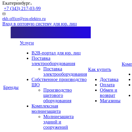
Екатеринбург
+7 (343) 217-03-99
ekb.office@ros-elektro.ru
Вход в оптовую систему для юр. лиц
Услуги
B2B-портал для юр. лиц
Поставка
электрооборудования
Комп
Поставка
Как купить
электрооборудования
Собственное производство
Доставка
ЩО
Оплата
Бренды
Производство
Обмен и
щитового
возврат
оборудования
Магазины
Комплексная
молниезащита
Молниезащита
зданий и
сооружений