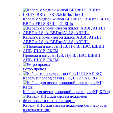
Кабель с медной жилой ВВГнг LS, ВВГнг LSLTx,
ВВГнг FRLS,ВБШв, ПвБШв
Кабель с алюминиевой жилой АВВГ, АПвВГ,
АВВГнг LS, АсВВГнг(А)-LS, АВБШв
Провода и шнуры ПуВ, ПуГВ, ПВС, ШВВП,
АПВ, ПНСВ, РКГМ
Ретро провод
Кабель и провод связи (FTP, UTP, SAT, RG)
Кабель для нестационарной прокладки (КГ, КГхл)
Кабели КПС для систем пожарной безопасности
и сигнализации