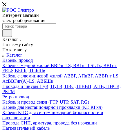
Интернет-магазин
электрооборудования
Каталог
По всему сайту
По каталогу
Каталог
Кабель, провод
Кабель с медной жилой ВВГнг LS, ВВГнг LSLTx, ВВГнг
FRLS,ВБШв, ПвБШв
Кабель с алюминиевой жилой АВВГ, АПвВГ, АВВГнг LS,
АсВВГнг(А)-LS, АВБШв
Провода и шнуры ПуВ, ПуГВ, ПВС, ШВВП, АПВ, ПНСВ,
РКГМ
Ретро провод
Кабель и провод связи (FTP, UTP, SAT, RG)
Кабель для нестационарной прокладки (КГ, КГхл)
Кабели КПС для систем пожарной безопасности и
сигнализации
Провода СИП, арматура, провода без изоляции
Нагревательный кабель