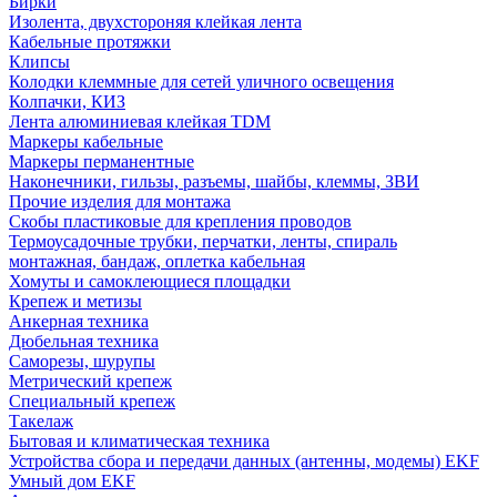
Бирки
Изолента, двухстороняя клейкая лента
Кабельные протяжки
Клипсы
Колодки клеммные для сетей уличного освещения
Колпачки, КИЗ
Лента алюминиевая клейкая TDM
Маркеры кабельные
Маркеры перманентные
Наконечники, гильзы, разъемы, шайбы, клеммы, ЗВИ
Прочие изделия для монтажа
Скобы пластиковые для крепления проводов
Термоусадочные трубки, перчатки, ленты, спираль
монтажная, бандаж, оплетка кабельная
Хомуты и самоклеющиеся площадки
Крепеж и метизы
Анкерная техника
Дюбельная техника
Саморезы, шурупы
Метрический крепеж
Специальный крепеж
Такелаж
Бытовая и климатическая техника
Устройства сбора и передачи данных (антенны, модемы) EKF
Умный дом EKF