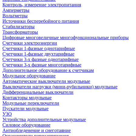
Контроль, измерение электропитания
Амперметры
Вольтметры
Источники бесперебойного питания
Стабилизаторы
Трансформаторы
Цифровые многовеличные многофункциональные приборы
Счетчики электроэнергии
Счетчики 1-фазные однотарифные
Счетчики 1-фазные двухтарифные
Счетчики 3-х фазные однотарифные
Счетчики 3-х фазные многотарифные
Дополнительное оборудование к счетчикам
Модульное оборудование
Автоматические выключатели модульные
Выключатели нагрузки (мини-рубильники) модульные
Дифференциальные выключатели
Контакторы модульные
Модульные переключатели
Пускатели модульные
УЗО
Устройства дополнительные модульные
Силовое оборудование
Антиобледенение и снеготаяние
Ограничители перенапряжения