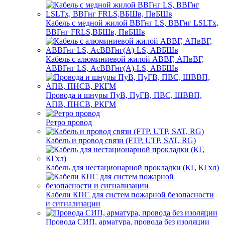
Кабель с медной жилой ВВГнг LS, ВВГнг LSLTx,
ВВГнг FRLS,ВБШв, ПвБШв
Кабель с алюминиевой жилой АВВГ, АПвВГ,
АВВГнг LS, АсВВГнг(А)-LS, АВБШв
Провода и шнуры ПуВ, ПуГВ, ПВС, ШВВП,
АПВ, ПНСВ, РКГМ
Ретро провод
Кабель и провод связи (FTP, UTP, SAT, RG)
Кабель для нестационарной прокладки (КГ, КГхл)
Кабели КПС для систем пожарной безопасности
и сигнализации
Провода СИП, арматура, провода без изоляции